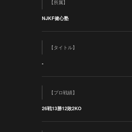
【所属】
NJKF健心塾
【タイトル】
-
【プロ戦績】
26戦13勝12敗2KO