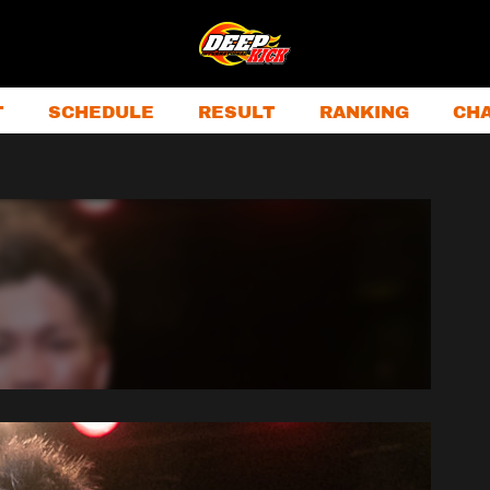
T
SCHEDULE
RESULT
RANKING
CH