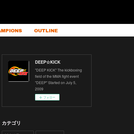
AMPIONS
OUTLINE
DEEP☆KICK
"DEEP KICK" The kickboxing
field of the MMA fight event
"DEEP" Started on July 5,
2009
フォロー
カテゴリ