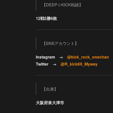
【DEEP☆KICK戦績】
12戦5勝6敗
【SNSアカウント】
Instagram →
@kick_rock_onechan
Twitter →
@R_kick69_Myway
【出身】
大阪府泉大津市