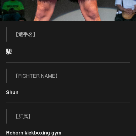
【選手名】
駿
【FIGHTER NAME】
Shun
【所属】
Reborn kickboxing gym