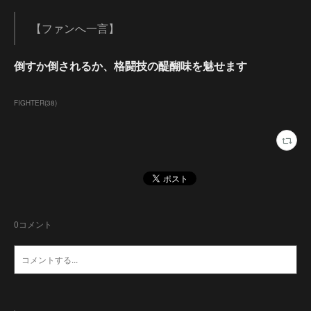
【ファンへ一言】
倒すか倒されるか、格闘技の醍醐味を魅せます
FIGHTER
(
38
)
0
コメント