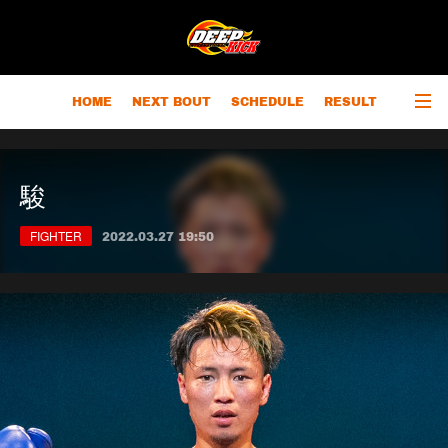
HOME
NEXT BOUT
SCHEDULE
RESULT
RANKING
CHAMPIONS
OUTLINE
駿
FIGHTER
2022.03.27 19:50