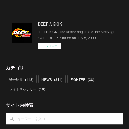
DEEP☆KICK
"DEEP KICK" The kickboxing field of the MMA fight
event "DEEP" Started on July 5, 2009
フォロー
カテゴリ
試合結果
(
118
)
NEWS
(
341
)
FIGHTER
(
38
)
フォトギャラリー
(
10
)
サイト内検索