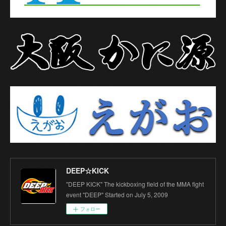
DEEP☆KICK
"DEEP KICK" The kickboxing field of the MMA fight
event "DEEP" Started on July 5, 2009
フォロー