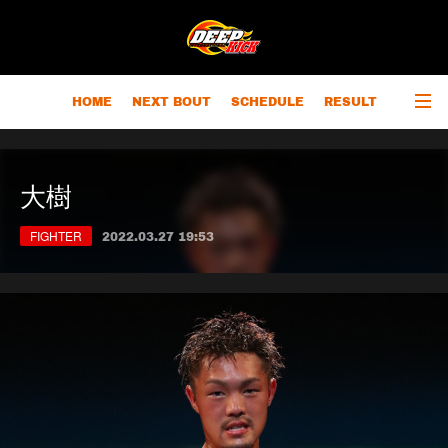
HOME
NEXT BOUT
SCHEDULE
RESULT
RANKING
CHAMPIONS
OUTLINE
大樹
FIGHTER
2022.03.27 19:53