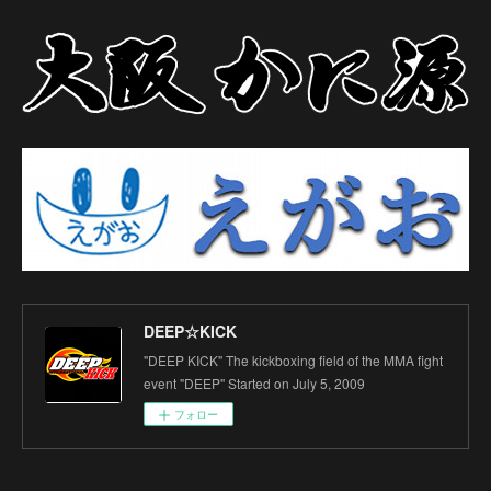
DEEP☆KICK
"DEEP KICK" The kickboxing field of the MMA fight
event "DEEP" Started on July 5, 2009
フォロー