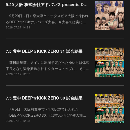
9.20 大阪 株式会社アドバンス presents DEEP☆KICK 79･80 7月の準決勝を勝ち抜いた6名による-53kg･-65kg･QUEEN-46kgと3つの王座決定戦の開催が決定！
9月20日（日）泉大津市・テクスピア大阪で行われ
るDEEP☆KICKナンバーズ大会。今大会では実に…
2026.07.27 14:33
7.5 豊中 DEEP☆KICK ZERO 31 試合結果
前日計量前、メインに出場予定だったゆいらは体調
不良となり緊急搬送されドクターストップに。そこ…
2026.07.12 12:57
7.5 豊中 DEEP☆KICK ZERO 30 試合結果
7月5日、大阪府豊中市・176BOXで行われた
『DEEP☆KICK ZERO 30』は3年ぶりに開催の期…
2026.07.12 12:38