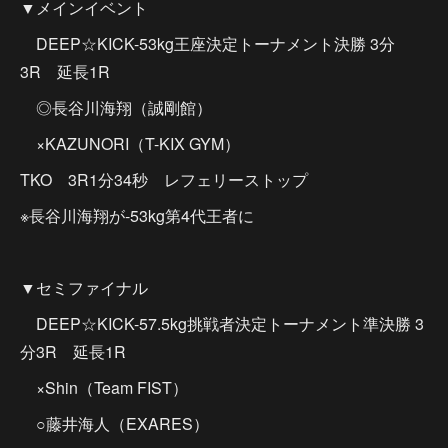
▼メインイベント
DEEP☆KICK-53kg王座決定トーナメント決勝 3分
3R 延長1R
◎長谷川海翔（誠剛館）
×KAZUNORI（T-KIX GYM）
TKO 3R1分34秒 レフェリーストップ
※長谷川海翔が-53kg第4代王者に
▼セミファイナル
DEEP☆KICK-57.5kg挑戦者決定トーナメント準決勝 3
分3R 延長1R
×Shin（Team FIST）
○藤井海人（EXARES）