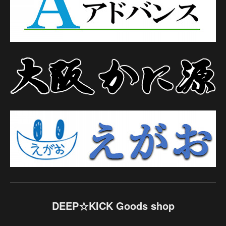
DEEP☆KICK Goods shop