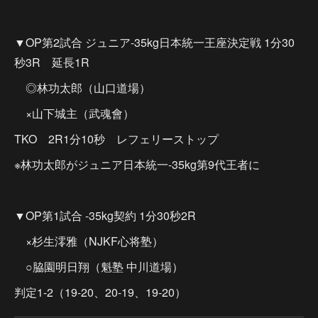
▼OP第2試合 ジュニア-35kg日本統一王座決定戦 1分30
秒3R 延長1R
◎林功太郎（山口道場）
×山下城主（武魂會）
TKO 2R1分10秒 レフェリーストップ
※林功太郎がジュニア日本統一-35kg第9代王者に
▼OP第1試合 -35kg契約 1分30秒2R
×杉生澪雅（NJKF心将塾）
○脇園明日翔（魁塾 中川道場）
判定1-2（19-20、20-19、19-20）