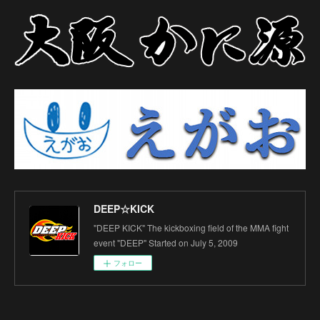
DEEP☆KICK
"DEEP KICK" The kickboxing field of the MMA fight
event "DEEP" Started on July 5, 2009
フォロー