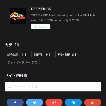
DEEP☆KICK
"DEEP KICK" The kickboxing field of the MMA fight
event "DEEP" Started on July 5, 2009
フォロー
カテゴリ
試合結果
(
118
)
NEWS
(
341
)
FIGHTER
(
38
)
フォトギャラリー
(
10
)
サイト内検索