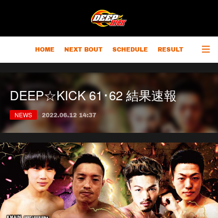
HOME
NEXT BOUT
SCHEDULE
RESULT
RANKING
CHAMPIONS
OUTLINE
DEEP☆KICK 61･62 結果速報
NEWS
2022.06.12 14:37