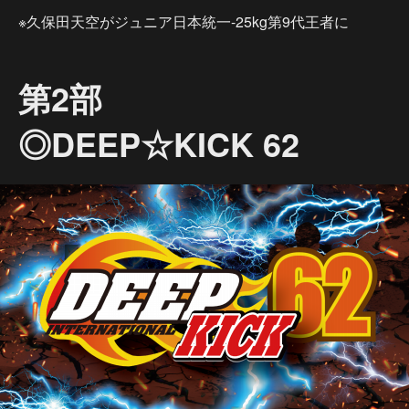
※久保田天空がジュニア日本統一-25kg第9代王者に
第2部
◎DEEP☆KICK 62