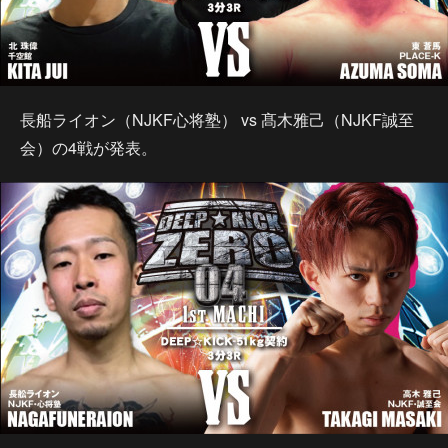
長船ライオン（NJKF心将塾） vs 髙木雅己（NJKF誠至
会）の4戦が発表。