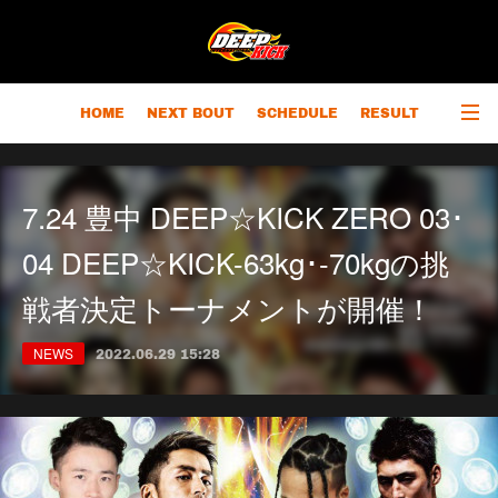
HOME
NEXT BOUT
SCHEDULE
RESULT
RANKING
CHAMPIONS
OUTLINE
7.24 豊中 DEEP☆KICK ZERO 03･
04 DEEP☆KICK-63kg･-70kgの挑
戦者決定トーナメントが開催！
NEWS
2022.06.29 15:28