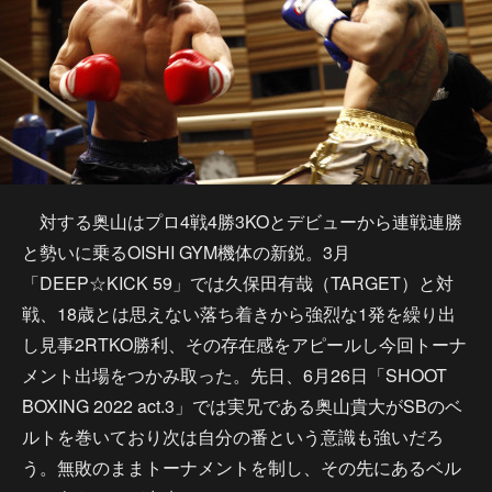
対する奥山はプロ4戦4勝3KOとデビューから連戦連勝
と勢いに乗るOISHI GYM機体の新鋭。3月
「DEEP☆KICK 59」では久保田有哉（TARGET）と対
戦、18歳とは思えない落ち着きから強烈な1発を繰り出
し見事2RTKO勝利、その存在感をアピールし今回トーナ
メント出場をつかみ取った。先日、6月26日「SHOOT
BOXING 2022 act.3」では実兄である奥山貴大がSBのベ
ルトを巻いており次は自分の番という意識も強いだろ
う。無敗のままトーナメントを制し、その先にあるベル