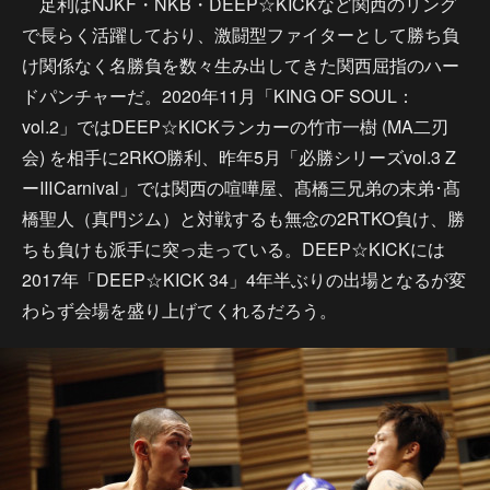
足利はNJKF・NKB・DEEP☆KICKなど関西のリング
で長らく活躍しており、激闘型ファイターとして勝ち負
け関係なく名勝負を数々生み出してきた関西屈指のハー
ドパンチャーだ。2020年11月「KING OF SOUL：
vol.2」ではDEEP☆KICKランカーの竹市一樹 (MA二刃
会) を相手に2RKO勝利、昨年5月「必勝シリーズvol.3 Z
ーⅢCarnival」では関西の喧嘩屋、髙橋三兄弟の末弟･髙
橋聖人（真門ジム）と対戦するも無念の2RTKO負け、勝
ちも負けも派手に突っ走っている。DEEP☆KICKには
2017年「DEEP☆KICK 34」4年半ぶりの出場となるが変
わらず会場を盛り上げてくれるだろう。