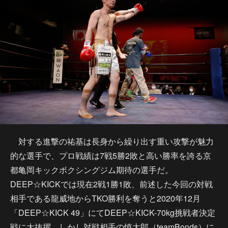
対する進撃の祐基は長身から繰り出す重い攻撃が魅力
的な選手で、プロ戦績は7戦5勝2敗と高い勝率を誇る京
都亀岡キックボクシングジム期待の選手だ。
DEEP☆KICKでは現在2戦1勝1敗、前述した今回の対戦
相手である龍威地からTKO勝利を奪うと2020年12月
「DEEP☆KICK 49」にてDEEP☆KICK-70kg挑戦者決定
戦に大抜擢、しかし対戦相手の慎太郎（teamBonds）に