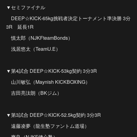
▼セミファイナル
DEEP☆KICK-65kg挑戦者決定トーナメント準決勝 3分
3R 延長1R
慎太郎（NJKFteamBonds）
浅居悠太（TeamU.E）
▼第4試合 DEEP☆KICK-53kg契約 3分3R
山川敏弘（Maynish KICKBOXING）
吉田亮汰朗（BKジム）
▼第3試合 DEEP☆KICK-52.5kg契約 3分3R
遠藤凌夢（龍生塾ファントム道場）
爽良（NJKF健心塾）