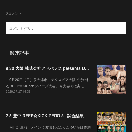
0
コメント
関連記事
9.20 大阪 株式会社アドバンス presents DEEP☆KICK 79･80 7月の準決勝を勝ち抜いた6名による-53kg･-65kg･QUEEN-46kgと3つの王座決定戦の開催が決定！
9月20日（日）泉大津市・テクスピア大阪で行われ
るDEEP☆KICKナンバーズ大会。今大会では実に…
2026.07.27 14:33
7.5 豊中 DEEP☆KICK ZERO 31 試合結果
前日計量前、メインに出場予定だったゆいらは体調