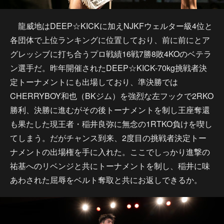
龍威地はDEEP☆KICKに加えNJKFウェルター級4位と
各団体で上位ランキングに位置しており、前に前にとア
グレッシブに打ち合うプロ戦績16戦7勝8敗4KOのベテラ
ン選手だ。昨年開催されたDEEP☆KICK-70kg挑戦者決
定トーナメントにも出場しており、準決勝では
CHERRYBOY和也（BKジム）を強烈な左フックで2RKO
勝利、決勝に進むがその後トーナメントを制し王座奪還
も果たした現王者・稲井良弥に無念の1RTKO負けを喫し
てしまう。だがチャンス到来、2度目の挑戦者決定トー
ナメントの出場権を手に入れた。ここでしっかり進撃の
祐基へのリベンジと共にトーナメントを制し、稲井に味
あわされた屈辱をベルト奪取と共にお返しできるか。