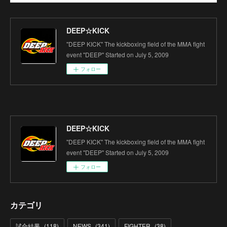
DEEP☆KICK
"DEEP KICK" The kickboxing field of the MMA fight
event "DEEP" Started on July 5, 2009
フォロー
DEEP☆KICK
"DEEP KICK" The kickboxing field of the MMA fight
event "DEEP" Started on July 5, 2009
フォロー
カテゴリ
試合結果
(
118
)
NEWS
(
341
)
FIGHTER
(
38
)