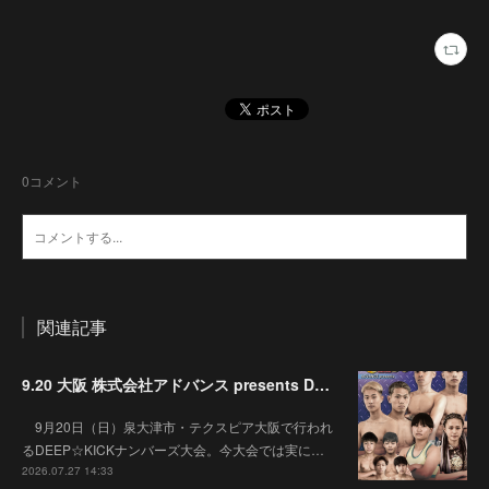
0
コメント
関連記事
9.20 大阪 株式会社アドバンス presents DEEP☆KICK 79･80 7月の準決勝を勝ち抜いた6名による-53kg･-65kg･QUEEN-46kgと3つの王座決定戦の開催が決定！
9月20日（日）泉大津市・テクスピア大阪で行われ
るDEEP☆KICKナンバーズ大会。今大会では実に…
2026.07.27 14:33