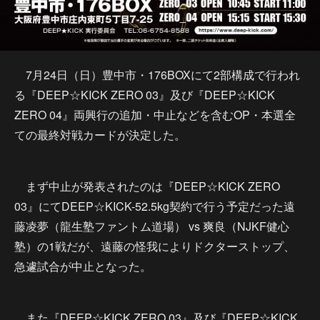
7月24日（日）豊中市・176BOXにて2部構成で行われ
る『DEEP☆KICK ZERO 03』及び『DEEP☆KICK
ZERO 04』両興行の追加・中止などを含むOP・本選全
ての最終対戦カードが決定した。
まず中止が発表されたのは『DEEP☆KICK ZERO
03』にてDEEP☆KICK-52.5kg契約で行う予定だった遠
藤凌夢（龍生塾ファントム道場） vs 爽良（NJKF健心
塾）の1戦だが、遠藤の怪我によりドクターストップ、
急遽試合が中止となった。
また『DEEP☆KICK ZERO 03』及び『DEEP☆KICK