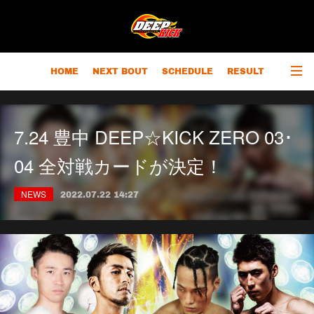
HOME
NEXT BOUT
SCHEDULE
RESULT
RANKING
CHAMPIONS
OUTLINE
7.24 豊中 DEEP☆KICK ZERO 03･
04 全対戦カードが決定！
NEWS
2022.07.22 14:27