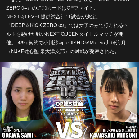
ZERO 04』の追加カードはOPファイト、
NEXT☆LEVEL提供試合計11試合が決定。
「DEEP☆KICK ZERO 03」では女子のみで行われるベ
ルトを懸けた戦いNEXT QUEENタイトルマッチが開
催。-48kg契約で小川紗南（OISHI GYM） vs 川崎海月
（NJKF健心塾 泉大津支部）の対戦が発表された。