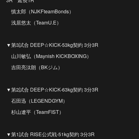
3R 延長1R
慎太郎（NJKFteamBonds）
浅居悠太（TeamU.E）
▼第3試合 DEEP☆KICK-53kg契約 3分3R
山川敏弘（Maynish KICKBOXING）
吉田亮汰朗（BKジム）
▼第2試合 DEEP☆KICK-63kg契約 3分3R
石田迅（LEGENDGYM）
杉山遼平（TeamFIST）
▼第1試合 RISE公式戦-51kg契約 3分3R