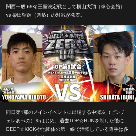
関西一般-55kg王座決定戦として横山大翔（拳心会館）
vs 柴田聖輝（魁塾）の対戦が発表。
同日第1部のメインイベントに出場する中澤友（ビンチ
ェレあべの）をはじめ、過去TOP☆RUNを制した後に
DEEP☆KICKや他団体の第一線で活躍している選手は多