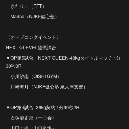
きたりこ（FFT）
Marina（NJKF健心塾）
〈オープニングイベント〉
NEXT☆LEVEL提供試合
▼OP第5試合 NEXT QUEEN-48kgタイトルマッチ 1分
30秒3R
小川紗南（OISHI GYM）
川崎海月（NJKF健心塾 泉大津支部）
▼OP第4試合 -36kg契約 1分30秒2R
石塚龍史郎（一心会）
山田十魂（山口道場）