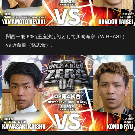
関西一般-60kg王座決定戦として川﨑海宗（W-BEAST）
vs 近藤龍（猛志會）、