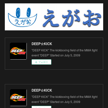
DEEP☆KICK
"DEEP KICK" The kickboxing field of the MMA fight
event "DEEP" Started on July 5, 2009
フォロー
DEEP☆KICK
"DEEP KICK" The kickboxing field of the MMA fight
event "DEEP" Started on July 5, 2009