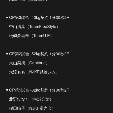
▼OP第3試合 -43kg契約 1分30秒2R
中山清葉（TeamFreeStyle）
松﨑夢結華（TeamU.E）
▼OP第2試合 -52kg契約 1分30秒2R
大山菜摘（Continue）
大滝もも（NJKF誠輪ジム）
▼OP第1試合 -32kg契約 1分30秒2R
北野ひなた（楠誠会館）
稲田晴子（NJKF拳之会）