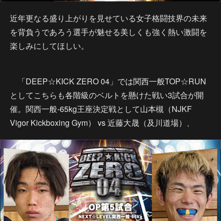
近年更なる盛り上がりを見せている女子格闘技界の未来
を背負うであろう選手が魅せる美しくも強く熱い激闘を
楽しみにしてほしい。
「DEEP☆KICK ZERO 04」では関西一般TOP☆RUN
としてこちらも各階級のベルトを懸けた戦い3試合が開
催。関西一般-65kg王座決定戦として山本槻（NJKF
Vigor Kickboxing Gym） vs 近藤大晟（及川道場）、