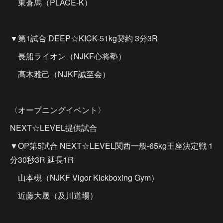
東蒼馬（PLACE-K）
▼第1試合 DEEP☆KICK-51kg契約 3分3R
長船ライオン（NJKF心将塾）
髙木雅己（NJKF誠至会）
〈オープニングイベント〉
NEXT☆LEVEL提供試合
▼OP第5試合 NEXT☆LEVEL関西一般-65kg王座決定戦 1
分30秒3R 延長1R
山本槻（NJKF Vigor Kickboxing Gym）
近藤大晟（及川道場）