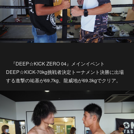
『DEEP☆KICK ZERO 04』メインイベント
DEEP☆KICK-70kg挑戦者決定トーナメント決勝に出場
する進撃の祐基が69.7kg、龍威地が69.3kgでクリア。