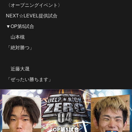
〈オープニングイベント〉
NEXT☆LEVEL提供試合
▼OP第5試合
山本槻
「絶対勝つ」
近藤大晟
「ぜったい勝ちます」