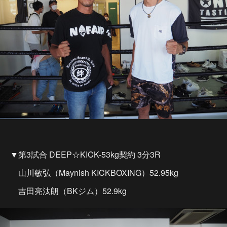
▼第3試合 DEEP☆KICK-53kg契約 3分3R
山川敏弘（Maynish KICKBOXING）52.95kg
吉田亮汰朗（BKジム）52.9kg