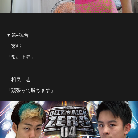
▼第4試合
繁那
「常に上昇」
相良一志
「頑張って勝ちます」