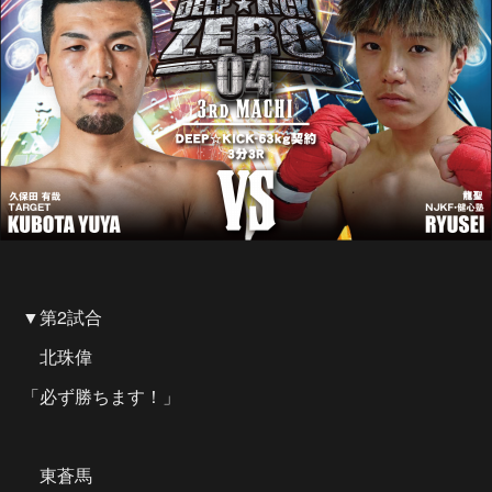
▼第2試合
北珠偉
「必ず勝ちます！」
東蒼馬