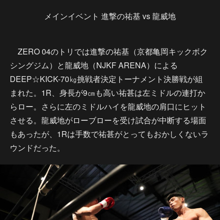
メインイベント 進撃の祐基 vs 龍威地
ZERO 04のトリでは進撃の祐基（京都亀岡キックボク
シングジム）と龍威地（NJKF ARENA）による
DEEP☆KICK-70㎏挑戦者決定トーナメント決勝戦が組
まれた。1R、身長が9㎝も高い祐甚は左ミドルの連打か
らロー。さらに左のミドルハイを龍威地の肩口にヒット
させる。龍威地がローブローを受け試合が中断する場面
もあったが、1Rは手数で祐甚がとってもおかしくないラ
ウンドだった。