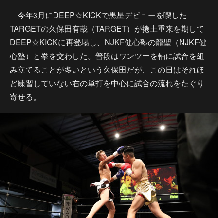
今年3月にDEEP☆KICKで黒星デビューを喫した
TARGETの久保田有哉（TARGET）が捲土重来を期して
DEEP☆KICKに再登場し、NJKF健心塾の龍聖（NJKF健
心塾）と拳を交わした。普段はワンツーを軸に試合を組
み立てることが多いという久保田だが、この日はそれほ
ど練習していない右の単打を中心に試合の流れをたぐり
寄せる。