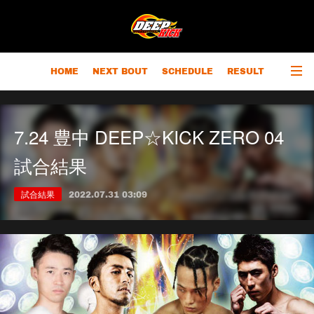
HOME
NEXT BOUT
SCHEDULE
RESULT
RANKING
CHAMPIONS
OUTLINE
7.24 豊中 DEEP☆KICK ZERO 04
試合結果
試合結果
2022.07.31 03:09