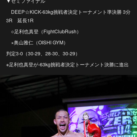
▼セミファイナル
DEEP☆KICK-63kg挑戦者決定トーナメント準決勝 3分
3R 延長1R
○足利也真登（FightClubRush）
×奥山雅仁（OISHI GYM）
判定3-0（30-29、28-30、30-29）
※足利也真登が-63kg挑戦者決定トーナメント決勝に進出