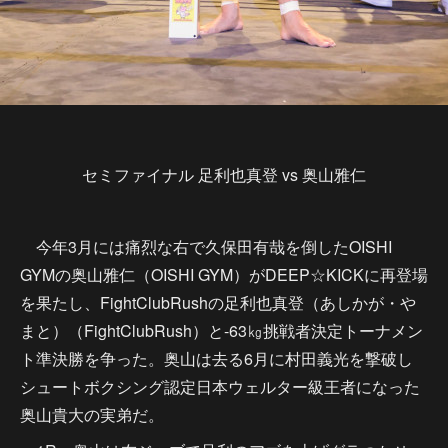
セミファイナル 足利也真登 vs 奥山雅仁
今年3月には痛烈な右で久保田有哉を倒したOISHI
GYMの奥山雅仁（OISHI GYM）がDEEP☆KICKに再登場
を果たし、FightClubRushの足利也真登（あしかが・や
まと）（FightClubRush）と-63㎏挑戦者決定トーナメン
ト準決勝を争った。奥山は去る6月に村田義光を撃破し
シュートボクシング認定日本ウェルター級王者になった
奥山貴大の実弟だ。