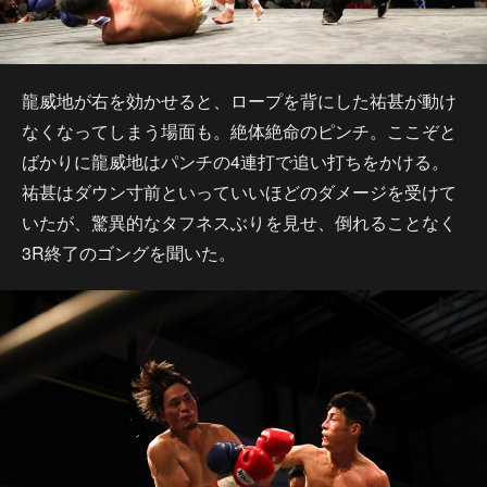
龍威地が右を効かせると、ロープを背にした祐甚が動け
なくなってしまう場面も。絶体絶命のピンチ。ここぞと
ばかりに龍威地はパンチの4連打で追い打ちをかける。
祐甚はダウン寸前といっていいほどのダメージを受けて
いたが、驚異的なタフネスぶりを見せ、倒れることなく
3R終了のゴングを聞いた。