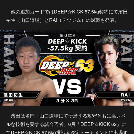
他の追加カードではDEEP☆KICK-57.5kg契約にて濱田
祐生（山口道場）とRAI（テツジム）の対戦も発表。
濱田は名門・山口道場にて研磨する攻守ともに高レベ
ルな技術を要する試合巧者、6月「DEEP☆KICK 62」に
てDEEP☆KICK-57.5kg挑戦者決定トーナメントに出場す