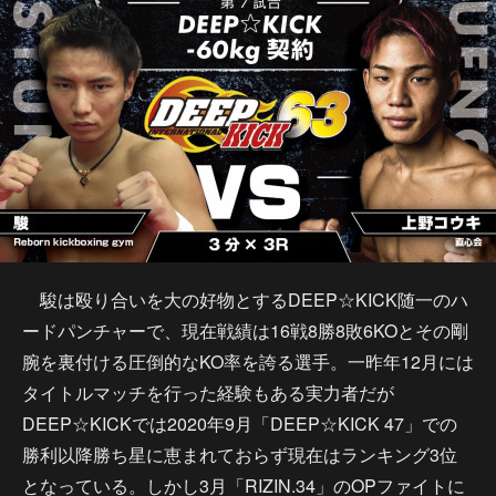
駿は殴り合いを大の好物とするDEEP☆KICK随一のハ
ードパンチャーで、現在戦績は16戦8勝8敗6KOとその剛
腕を裏付ける圧倒的なKO率を誇る選手。一昨年12月には
タイトルマッチを行った経験もある実力者だが
DEEP☆KICKでは2020年9月「DEEP☆KICK 47」での
勝利以降勝ち星に恵まれておらず現在はランキング3位
となっている。しかし3月「RIZIN.34」のOPファイトに