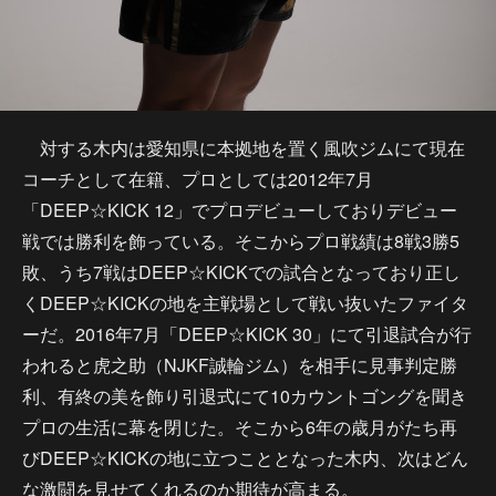
対する木内は愛知県に本拠地を置く風吹ジムにて現在
コーチとして在籍、プロとしては2012年7月
「DEEP☆KICK 12」でプロデビューしておりデビュー
戦では勝利を飾っている。そこからプロ戦績は8戦3勝5
敗、うち7戦はDEEP☆KICKでの試合となっており正し
くDEEP☆KICKの地を主戦場として戦い抜いたファイタ
ーだ。2016年7月「DEEP☆KICK 30」にて引退試合が行
われると虎之助（NJKF誠輪ジム）を相手に見事判定勝
利、有終の美を飾り引退式にて10カウントゴングを聞き
プロの生活に幕を閉じた。そこから6年の歳月がたち再
びDEEP☆KICKの地に立つこととなった木内、次はどん
な激闘を見せてくれるのか期待が高まる。