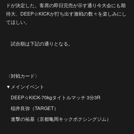
ドが決定した。客席の即日完売が示す通り今大会にも期
待大、DEEP☆KICKが打ち出す激戦の数々を楽しみにし
てほしい。
試合順は下記の通りとなる。
〈対戦カード〉
▼メインイベント
DEEP☆KICK-70kgタイトルマッチ 3分3R
稲井良弥（TARGET）
進撃の祐基（京都亀岡キックボクシングジム）