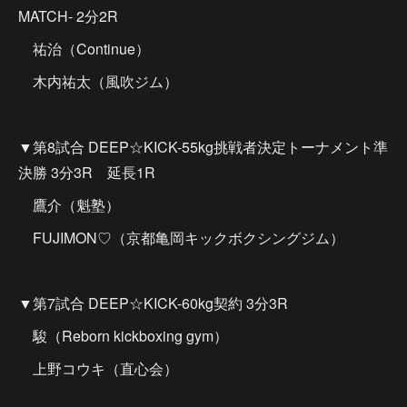
MATCH- 2分2R
祐治（Continue）
木内祐太（風吹ジム）
▼第8試合 DEEP☆KICK-55kg挑戦者決定トーナメント準
決勝 3分3R 延長1R
鷹介（魁塾）
FUJIMON♡（京都亀岡キックボクシングジム）
▼第7試合 DEEP☆KICK-60kg契約 3分3R
駿（Reborn kickboxing gym）
上野コウキ（直心会）