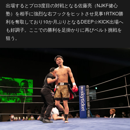
出場するとプロ3度目の対戦となる佐藤亮（NJKF健心
塾）を相手に強烈な右フックをヒットさせ見事1RTKO勝
利を奪取しており10か月ぶりとなるDEEP☆KICK出場へ
も好調子。ここでの勝利を足掛かりに再びベルト挑戦を
狙う。