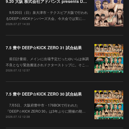
9.20 大阪 株式会社アドバンス presents DEEP☆KICK 79･80 7月の準決勝を勝ち抜いた6名による-53kg･-65kg･QUEEN-46kgと3つの王座決定戦の開催が決定！
9月20日（日）泉大津市・テクスピア大阪で行われ
るDEEP☆KICKナンバーズ大会。今大会では実に…
2026.07.27 14:33
7.5 豊中 DEEP☆KICK ZERO 31 試合結果
前日計量前、メインに出場予定だったゆいらは体調
不良となり緊急搬送されドクターストップに。そこ…
2026.07.12 12:57
7.5 豊中 DEEP☆KICK ZERO 30 試合結果
7月5日、大阪府豊中市・176BOXで行われた
『DEEP☆KICK ZERO 30』は3年ぶりに開催の期…
2026.07.12 12:38