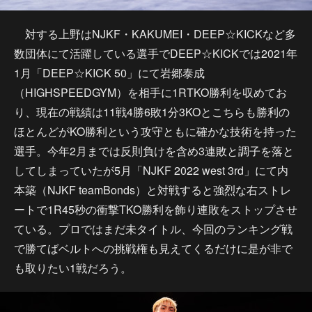
対する上野はNJKF・KAKUMEI・DEEP☆KICKなど多
数団体にて活躍している選手でDEEP☆KICKでは2021年
1月「DEEP☆KICK 50」にて岩郷泰成
（HIGHSPEEDGYM）を相手に1RTKO勝利を収めてお
り、現在の戦績は11戦4勝6敗1分3KOとこちらも勝利の
ほとんどがKO勝利という攻守ともに確かな技術を持った
選手。今年2月までは反則負けを含め3連敗と調子を落と
してしまっていたが5月「NJKF 2022 west 3rd」にて内
本築（NJKF teamBonds）と対戦すると強烈な右ストレ
ートで1R45秒の衝撃TKO勝利を飾り連敗をストップさせ
ている。プロではまだ未タイトル、今回のランキング戦
で勝てばベルトへの挑戦権も見えてくるだけに是が非で
も取りたい1戦だろう。