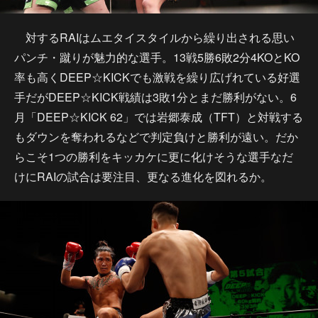
対するRAIはムエタイスタイルから繰り出される思い
パンチ・蹴りが魅力的な選手。13戦5勝6敗2分4KOとKO
率も高くDEEP☆KICKでも激戦を繰り広げれている好選
手だがDEEP☆KICK戦績は3敗1分とまだ勝利がない。6
月「DEEP☆KICK 62」では岩郷泰成（TFT）と対戦する
もダウンを奪われるなどで判定負けと勝利が遠い。だか
らこそ1つの勝利をキッカケに更に化けそうな選手なだ
けにRAIの試合は要注目、更なる進化を図れるか。