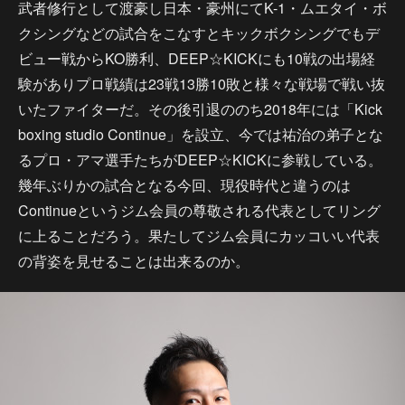
武者修行として渡豪し日本・豪州にてK-1・ムエタイ・ボ
クシングなどの試合をこなすとキックボクシングでもデ
ビュー戦からKO勝利、DEEP☆KICKにも10戦の出場経
験がありプロ戦績は23戦13勝10敗と様々な戦場で戦い抜
いたファイターだ。その後引退ののち2018年には「Kick
boxing studio Continue」を設立、今では祐治の弟子とな
るプロ・アマ選手たちがDEEP☆KICKに参戦している。
幾年ぶりかの試合となる今回、現役時代と違うのは
Continueというジム会員の尊敬される代表としてリング
に上ることだろう。果たしてジム会員にカッコいい代表
の背姿を見せることは出来るのか。