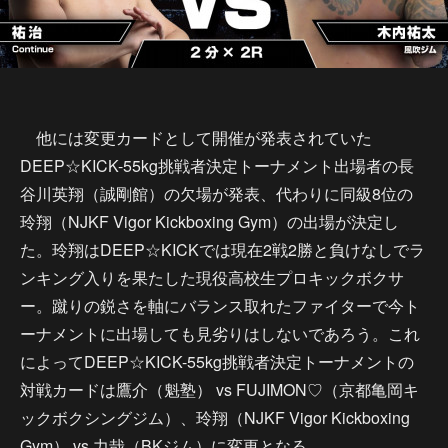
他には変更カードとして開催が発表されていた
DEEP☆KICK-55kg挑戦者決定トーナメント出場者の長
谷川英翔（誠剛館）の欠場が発表、代わりに同級8位の
玲翔（NJKF Vigor Kickboxing Gym）の出場が決定し
た。玲翔はDEEP☆KICKでは現在2戦2勝と負けなしでラ
ンキング入りを果たした現役高校生プロキックボクサ
ー。蹴りの鋭さを軸にバランス取れたファイターで今ト
ーナメントに出場しても見劣りはしないであろう。これ
によってDEEP☆KICK-55kg挑戦者決定トーナメントの
対戦カードは鷹介（魁塾） vs FUJIMON♡（京都亀岡キ
ックボクシングジム）、玲翔（NJKF Vigor Kickboxing
Gym） vs 力哉（BKジム）に変更となる。