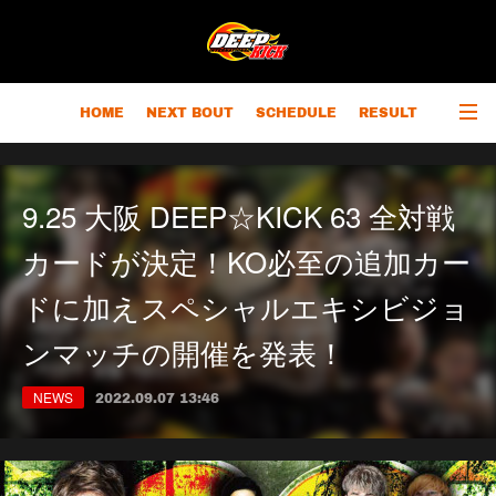
HOME
NEXT BOUT
SCHEDULE
RESULT
RANKING
CHAMPIONS
OUTLINE
9.25 大阪 DEEP☆KICK 63 全対戦
カードが決定！KO必至の追加カー
ドに加えスペシャルエキシビジョ
ンマッチの開催を発表！
NEWS
2022.09.07 13:46