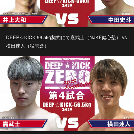
DEEP☆KICK-56.5kg契約にて嘉武士（NJKF健心塾） vs
横田速人（猛志會）、