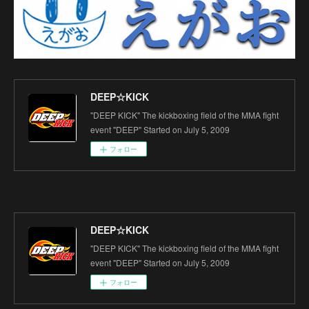
DEEP☆KICK
"DEEP KICK" The kickboxing field of the MMA fight
event "DEEP" Started on July 5, 2009
フォロー
DEEP☆KICK
"DEEP KICK" The kickboxing field of the MMA fight
event "DEEP" Started on July 5, 2009
フォロー