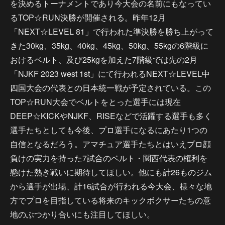
を決めるトーナメントであり今大会の名前にもなってい
るTOP☆RUN決勝が開催される。昨年12月
「NEXT☆LEVEL 81」で行われた準決勝を勝ち上がって
きた30kg、35kg、40kg、45kg、50kg、55kgの6階級に
おけるベルト、及び25kgを加えた7階級では先の2月
「NJKF 2023 west 1st」にて行われるNEXT☆LEVEL中
四国大会の代表との日本統一戦が予定されている。この
TOP☆RUN大会でベルトをとった選手には現在
DEEP☆KICKやNJKF、RISEなどで活躍する選手も多く
選手たちとしても今後、プロ選手になるにあたり1つの
自信となるだろう。アマチュア選手たちとはいえプロ顔
負けの実力を持った7試合のベルト・関西代表の権利を
懸けた熱き戦いに期待してほしい。他にも計26ものジム
から選手が出場、計16試合が行われる今大会、様々な地
方でプロを目指している将来のキックボクサーたちの意
地のぶつかり合いにも注目してほしい。