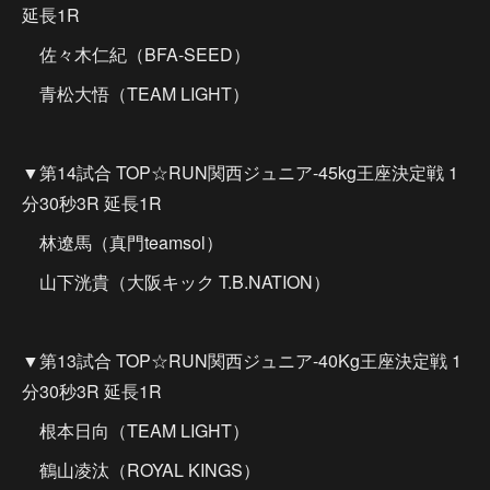
延長1R
佐々木仁紀（BFA-SEED）
青松大悟（TEAM LIGHT）
▼第14試合 TOP☆RUN関西ジュニア-45kg王座決定戦 1
分30秒3R 延長1R
林遼馬（真門teamsol）
山下洸貴（大阪キック T.B.NATION）
▼第13試合 TOP☆RUN関西ジュニア-40Kg王座決定戦 1
分30秒3R 延長1R
根本日向（TEAM LIGHT）
鶴山凌汰（ROYAL KINGS）