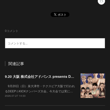
0
コメント
関連記事
9.20 大阪 株式会社アドバンス presents DEEP☆KICK 79･80 7月の準決勝を勝ち抜いた6名による-53kg･-65kg･QUEEN-46kgと3つの王座決定戦の開催が決定！
9月20日（日）泉大津市・テクスピア大阪で行われ
るDEEP☆KICKナンバーズ大会。今大会では実に…
2026.07.27 14:33