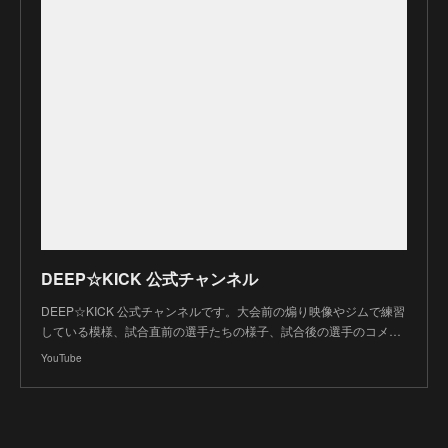
DEEP☆KICK 公式チャンネル
DEEP☆KICK 公式チャンネルです。大会前の煽り映像やジムで練習
している模様、試合直前の選手たちの様子、試合後の選手のコメ…
YouTube