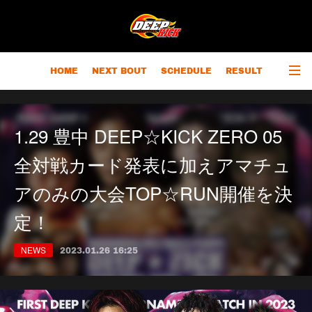
HOME
NEXT BOUT
SCHEDULE
RESULT
RANKING
CHAMPIONS
OUTLINE
1.29 豊中 DEEP☆KICK ZERO 05
全対戦カード発表に加えアマチュ
アのみの大会TOP☆RUN開催を決
定！
NEWS
2023.01.26 16:25