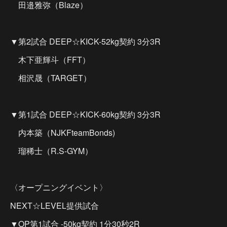
田邉雅弥（Blaze）
▼第2試合 DEEP☆KICK-52kg契約 3分3R
木下亜輝斗（FFT）
相沢晟（TARGET）
▼第1試合 DEEP☆KICK-60kg契約 3分3R
内本築（NJKFteamBonds)
瑠稀士（R.S-GYM）
〈オープニングイベント〉
NEXT☆LEVEL提供試合
▼OP第1試合 -50kg契約 1分30秒2R