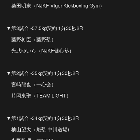
柴田明奈（NJKF Vigor Kickboxing Gym）
▼第3試合 -57.5kg契約 1分30秒2R
藤野将臣（藤野塾）
光武ゆいら（NJKF健心塾）
▼第2試合 -35kg契約 1分30秒2R
宮崎龍也（一心会）
片岡來聖（TEAM LIGHT）
▼第1試合 -34kg契約 1分30秒2R
柚山望大（魁塾 中川道場)