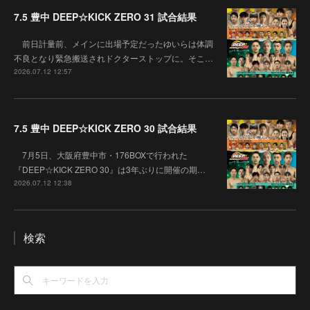
7.5 豊中 DEEP☆KICK ZERO 31 試合結果
前日計量前、メインに出場予定だったゆいらは体調
不良となり緊急搬送されドクターストップに。そこ…
2026.07.12 12:57
7.5 豊中 DEEP☆KICK ZERO 30 試合結果
7月5日、大阪府豊中市・176BOXで行われた
『DEEP☆KICK ZERO 30』は3年ぶりに開催の期…
2026.07.12 12:38
検索