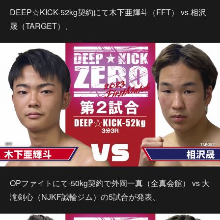
DEEP☆KICK-52kg契約にて木下亜輝斗（FFT） vs 相沢
晟（TARGET）、
OPファイトにて-50kg契約で外岡一真（全真会館） vs 大
滝剣心（NJKF誠輪ジム）の5試合が発表、