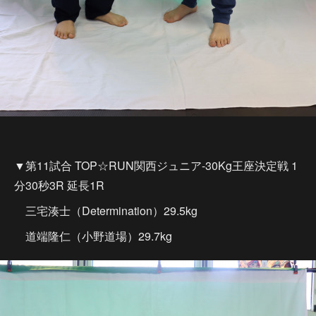
▼第11試合 TOP☆RUN関西ジュニア-30Kg王座決定戦 1
分30秒3R 延長1R
三宅湊士（Determination）29.5kg
道端隆仁（小野道場）29.7kg