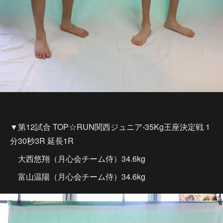
▼第12試合 TOP☆RUN関西ジュニア-35Kg王座決定戦 1
分30秒3R 延長1R
大西悠翔（月心会チーム侍）34.6kg
富山温陽（月心会チーム侍）34.6kg