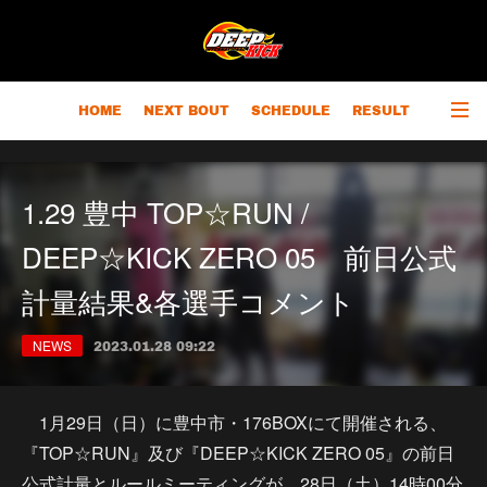
HOME
NEXT BOUT
SCHEDULE
RESULT
RANKING
CHAMPIONS
OUTLINE
1.29 豊中 TOP☆RUN /
DEEP☆KICK ZERO 05 前日公式
計量結果&各選手コメント
NEWS
2023.01.28 09:22
1月29日（日）に豊中市・176BOXにて開催される、
『TOP☆RUN』及び『DEEP☆KICK ZERO 05』の前日
公式計量とルールミーティングが、28日（土）14時00分