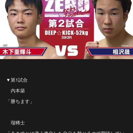
▼第1試合
内本築
「勝ちます」
瑠稀士