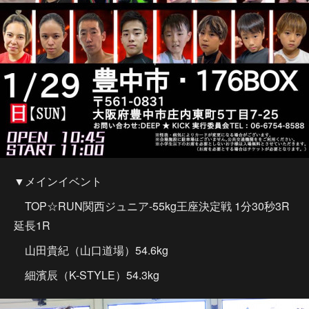
▼メインイベント
TOP☆RUN関西ジュニア-55kg王座決定戦 1分30秒3R
延長1R
山田貴紀（山口道場）54.6kg
細濱辰（K-STYLE）54.3kg