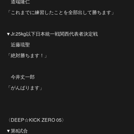
道端隆仁
「これまでに練習したことを全部出して勝ちます」
▼Jr.25kg以下日本統一戦関西代表者決定戦
近藤琉聖
「絶対勝ちます！」
今井丈一郎
「がんばります」
〈DEEP☆KICK ZERO 05〉
▼第8試合