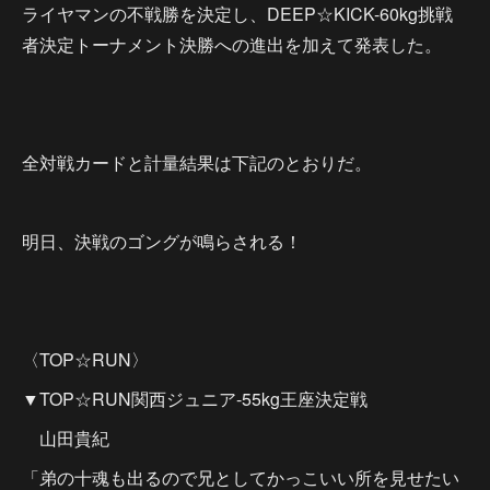
ライヤマンの不戦勝を決定し、DEEP☆KICK-60kg挑戦
者決定トーナメント決勝への進出を加えて発表した。
全対戦カードと計量結果は下記のとおりだ。
明日、決戦のゴングが鳴らされる！
〈TOP☆RUN〉
▼TOP☆RUN関西ジュニア-55kg王座決定戦
山田貴紀
「弟の十魂も出るので兄としてかっこいい所を見せたい