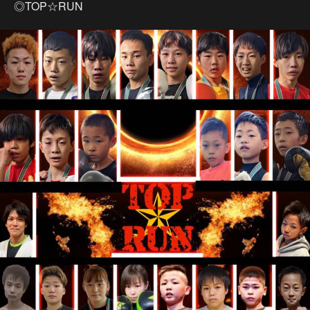
◎TOP☆RUN