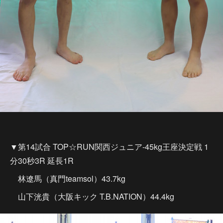
▼第14試合 TOP☆RUN関西ジュニア-45kg王座決定戦 1
分30秒3R 延長1R
林遼馬（真門teamsol）43.7kg
山下洸貴（大阪キック T.B.NATION）44.4kg