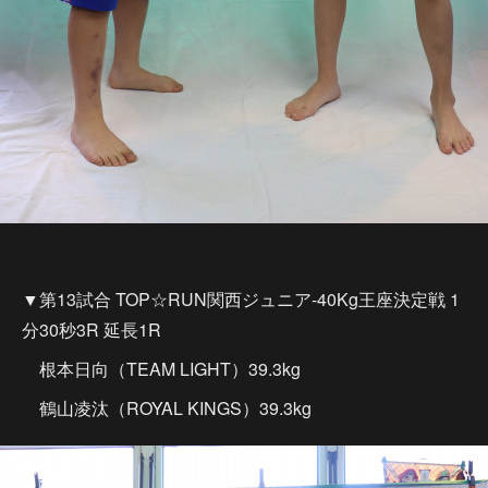
▼第13試合 TOP☆RUN関西ジュニア-40Kg王座決定戦 1
分30秒3R 延長1R
根本日向（TEAM LIGHT）39.3kg
鶴山凌汰（ROYAL KINGS）39.3kg