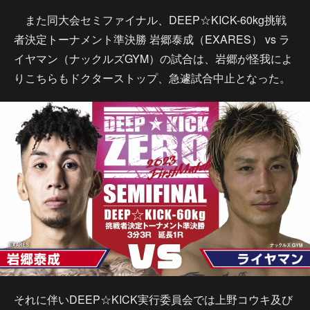
また同大会セミファイナル、DEEP☆KICK-60kg挑戦
者決定トーナメント準決勝 岩郷泰成（EXARES） vs ラ
イヤマン（ナックルズGYM）の試合は、岩郷が怪我によ
りこちらもドクターストップ、急遽試合中止となった。
それに伴いDEEP☆KICK実行委員会では上野コウキ及び