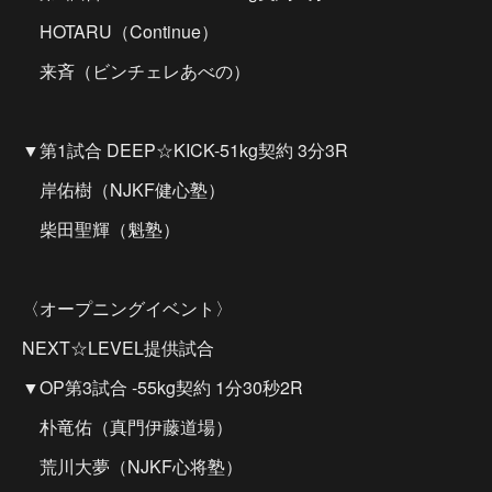
HOTARU（Continue）
来斉（ビンチェレあべの）
▼第1試合 DEEP☆KICK-51kg契約 3分3R
岸佑樹（NJKF健心塾）
柴田聖輝（魁塾）
〈オープニングイベント〉
NEXT☆LEVEL提供試合
▼OP第3試合 -55kg契約 1分30秒2R
朴竜佑（真門伊藤道場）
荒川大夢（NJKF心将塾）