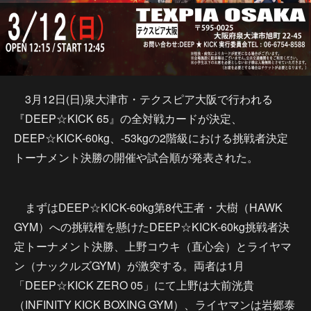
3月12日(日)泉大津市・テクスピア大阪で行われる
『DEEP☆KICK 65』の全対戦カードが決定、
DEEP☆KICK-60kg、-53kgの2階級における挑戦者決定
トーナメント決勝の開催や試合順が発表された。
まずはDEEP☆KICK-60kg第8代王者・大樹（HAWK
GYM）への挑戦権を懸けたDEEP☆KICK-60kg挑戦者決
定トーナメント決勝、上野コウキ（直心会）とライヤマ
ン（ナックルズGYM）が激突する。両者は1月
「DEEP☆KICK ZERO 05」にて上野は大前洸貴
（INFINITY KICK BOXING GYM）、ライヤマンは岩郷泰