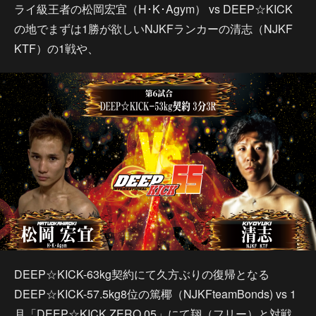
ライ級王者の松岡宏宜（H･K･Agym） vs DEEP☆KICK
の地でまずは1勝が欲しいNJKFランカーの清志（NJKF
KTF）の1戦や、
DEEP☆KICK-63kg契約にて久方ぶりの復帰となる
DEEP☆KICK-57.5kg8位の篤椰（NJKFteamBonds) vs 1
月「DEEP☆KICK ZERO 05」にて翔（フリー）と対戦