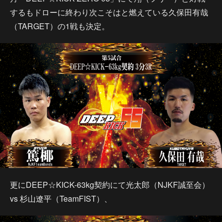
するもドローに終わり次こそはと燃えている久保田有哉
（TARGET）の1戦も決定。
更にDEEP☆KICK-63kg契約にて光太郎（NJKF誠至会）
vs 杉山遼平（TeamFIST）、