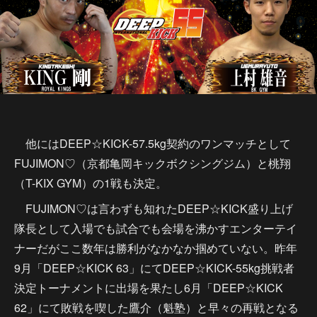
他にはDEEP☆KICK-57.5kg契約のワンマッチとして
FUJIMON♡（京都亀岡キックボクシングジム）と桃翔
（T-KIX GYM）の1戦も決定。
FUJIMON♡は言わずも知れたDEEP☆KICK盛り上げ
隊長として入場でも試合でも会場を沸かすエンターテイ
ナーだがここ数年は勝利がなかなか掴めていない。昨年
9月「DEEP☆KICK 63」にてDEEP☆KICK-55kg挑戦者
決定トーナメントに出場を果たし6月「DEEP☆KICK
62」にて敗戦を喫した鷹介（魁塾）と早々の再戦となる