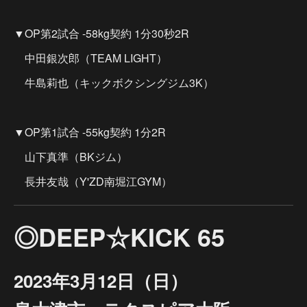
▼OP第2試合 -58kg契約 1分30秒2R
中田銀次郎（TEAM LIGHT）
牛島莉也（キックボクシングジム3K）
▼OP第1試合 -55kg契約 1分2R
山下真準（BKジム）
長井友哉（Y'ZD南堀江GYM）
◎DEEP☆KICK 65
2023年3月12日（日）