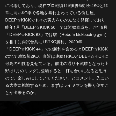
に出場しており、現在プロ戦績11戦5勝6敗1分4KOと非
常に高いKO率で各地を暴れまわっている倒し屋。
DEEP☆KICKでもその実力をいかんなく発揮しており一
昨年1月「DEEP☆KICK 50」では岩郷泰成を、昨年9月
「DEEP☆KICK 63」では駿（Reborn kickboxing gym）
を相手に両試合共に1RTKO勝利、2020年
「DEEP☆KICK 44」での勝利を含めるとDEEP☆KICK
の地で3戦3勝2KO、直近は連続1RKOとDEEP☆KICKに
最高の相性を見せている。前述の通り不戦勝となった上
野は1月のリングに登場すると「打ち合いになると思う
ので、楽しみにしていてください」とコメント。先にい
る大樹に挑戦するため、まずはライヤマンを殴り倒すこ
とが出来るのか。