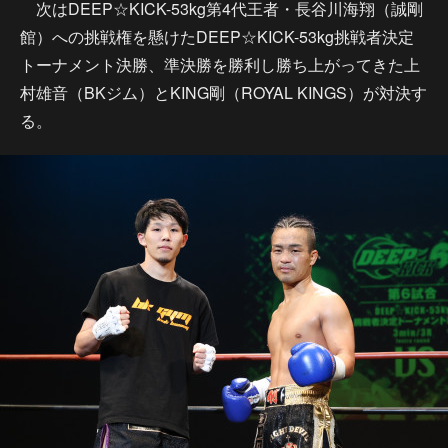
次はDEEP☆KICK-53kg第4代王者・長谷川海翔（誠剛
館）への挑戦権を懸けたDEEP☆KICK-53kg挑戦者決定
トーナメント決勝、準決勝を勝利し勝ち上がってきた上
村雄音（BKジム）とKING剛（ROYAL KINGS）が対決す
る。