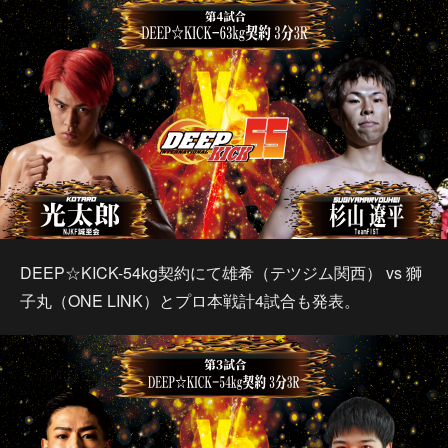
DEEP☆KICK-54kg契約にて雄希（テツジム関西） vs 獅
子丸（ONE LINK）とプロ本戦計4試合も発表。