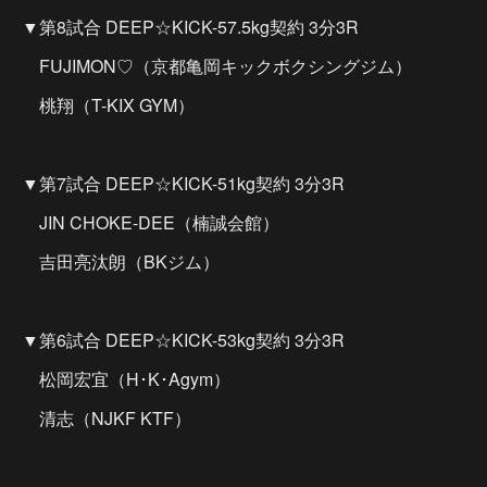
▼第8試合 DEEP☆KICK-57.5kg契約 3分3R
FUJIMON♡（京都亀岡キックボクシングジム）
桃翔（T-KIX GYM）
▼第7試合 DEEP☆KICK-51kg契約 3分3R
JIN CHOKE-DEE（楠誠会館）
吉田亮汰朗（BKジム）
▼第6試合 DEEP☆KICK-53kg契約 3分3R
松岡宏宜（H･K･Agym）
清志（NJKF KTF）