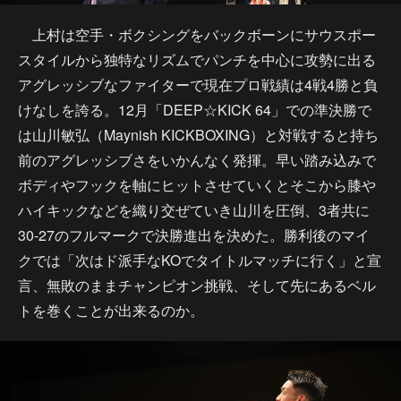
上村は空手・ボクシングをバックボーンにサウスポー
スタイルから独特なリズムでパンチを中心に攻勢に出る
アグレッシブなファイターで現在プロ戦績は4戦4勝と負
けなしを誇る。12月「DEEP☆KICK 64」での準決勝で
は山川敏弘（Maynish KICKBOXING）と対戦すると持ち
前のアグレッシブさをいかんなく発揮。早い踏み込みで
ボディやフックを軸にヒットさせていくとそこから膝や
ハイキックなどを織り交ぜていき山川を圧倒、3者共に
30-27のフルマークで決勝進出を決めた。勝利後のマイ
クでは「次はド派手なKOでタイトルマッチに行く」と宣
言、無敗のままチャンピオン挑戦、そして先にあるベル
トを巻くことが出来るのか。