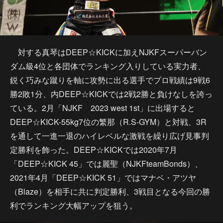
対する真琴はDEEP☆KICKに加えNJKFスーパーバン
ダム級4位と各団体でランキング入りしている実力者、
鋭く巧みな蹴りを軸に攻勢に出る選手でプロ戦績は9戦6
勝2敗1分、内DEEP☆KICKでは2戦2勝と負けなしを誇っ
ている。2月「NJKF 2023 west 1st」に出場すると
DEEP☆KICK-55kg7位の繁那（R.S-GYM）と対戦、3R
を通して一進一退のハイレベルな激戦を繰り広げ見事判
定勝利を飾った。DEEP☆KICKでは2020年7月
「DEEP☆KICK 45」では麗聖（NJKFteamBonds）、
2021年4月「DEEP☆KICK 51」ではマナベ・アツヤ
（Blaze）を相手に共に判定勝利、3戦目となる今回の勝
利でランキング大幅アップを狙う。