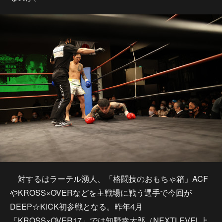
対するはラーテル湧人、「格闘技のおもちゃ箱」ACF
やKROSS×OVERなどを主戦場に戦う選手で今回が
DEEP☆KICK初参戦となる。昨年4月
「KROSS×OVER17」では知野幸太郎（NEXTLEVEL上