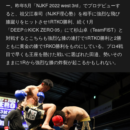
ー。昨年5月「NJKF 2022 west 3rd」でプロデビューす
ると、祖父江泰司（NJKF理心塾）を相手に強烈な飛び
膝蹴りをヒットさせ1RTKO勝利、続く1月
「DEEP☆KICK ZERO 05」にて杉山卓（TeamFIST）と
対戦するとこちらも強烈な膝の連打で1RTKO勝利と2勝
ともに黄金の膝で1RKO勝利をものにしている。プロ4戦
目で早くも王座を懸けた戦いに選ばれた田邉、勢いその
ままに1Rから強烈な膝の炸裂が起こるかもしれない。