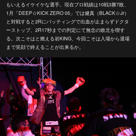
もいえるイケイケな選手。現在プロ戦績は10戦3勝7敗、
1月「DEEP☆KICK ZERO 05」では健真（BLACK☆Jr）
と対戦すると2Rにバッティングで出血が止まらずドクタ
ーストップ、2R17秒までの判定にて無念の敗北を喫す
る。次こそはと燃える岩KING、今回こそは入場から退場
まで笑顔で終えることが出来るか。