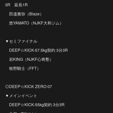
3R 延長1R
田邉雅弥（Blaze）
悠YAMATO（NJKF大和ジム）
▼セミファイナル
DEEP☆KICK-57.5kg契約 3分3R
岩KING（NJKF心将塾）
牧野騎士（FFT）
◎DEEP☆KICK ZERO 07
▼メインイベント
DEEP☆KICK-55kg契約 3分3R