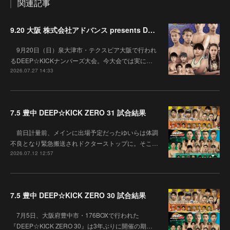
関連記事
9.20 大阪 株式会社アドバンス presents DEEP☆KICK 79･80 7月の準決勝を勝ち抜いた6名による-53kg･-65kg･QUEEN-46kgと3つの王座決定戦の開催が決定！
9月20日（日）泉大津市・テクスピア大阪で行われ
るDEEP☆KICKナンバーズ大会。今大会では実に…
2026.07.27 14:33
7.5 豊中 DEEP☆KICK ZERO 31 試合結果
前日計量前、メインに出場予定だったゆいらは体調
不良となり緊急搬送されドクターストップに。そこ…
2026.07.12 12:57
7.5 豊中 DEEP☆KICK ZERO 30 試合結果
7月5日、大阪府豊中市・176BOXで行われた
『DEEP☆KICK ZERO 30』は3年ぶりに開催の期…