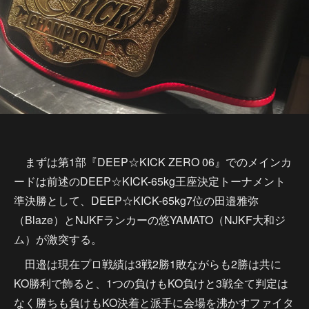
まずは第1部『DEEP☆KICK ZERO 06』でのメインカ
ードは前述のDEEP☆KICK-65kg王座決定トーナメント
準決勝として、DEEP☆KICK-65kg7位の田邉雅弥
（Blaze）とNJKFランカーの悠YAMATO（NJKF大和ジ
ム）が激突する。
田邉は現在プロ戦績は3戦2勝1敗ながらも2勝は共に
KO勝利で飾ると、1つの負けもKO負けと3戦全て判定は
なく勝ちも負けもKO決着と派手に会場を沸かすファイタ