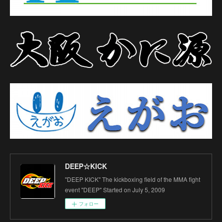
DEEP☆KICK
"DEEP KICK" The kickboxing field of the MMA fight
event "DEEP" Started on July 5, 2009
フォロー