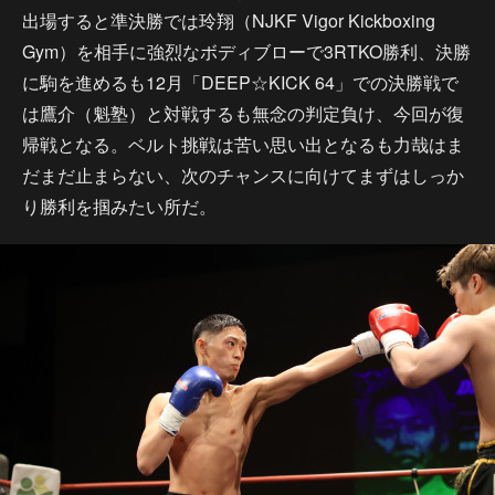
出場すると準決勝では玲翔（NJKF Vigor Kickboxing
Gym）を相手に強烈なボディブローで3RTKO勝利、決勝
に駒を進めるも12月「DEEP☆KICK 64」での決勝戦で
は鷹介（魁塾）と対戦するも無念の判定負け、今回が復
帰戦となる。ベルト挑戦は苦い思い出となるも力哉はま
だまだ止まらない、次のチャンスに向けてまずはしっか
り勝利を掴みたい所だ。