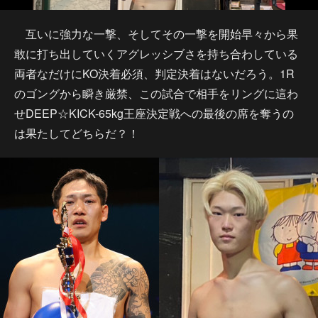
互いに強力な一撃、そしてその一撃を開始早々から果
敢に打ち出していくアグレッシブさを持ち合わしている
両者なだけにKO決着必須、判定決着はないだろう。1R
のゴングから瞬き厳禁、この試合で相手をリングに這わ
せDEEP☆KICK-65kg王座決定戦への最後の席を奪うの
は果たしてどちらだ？！