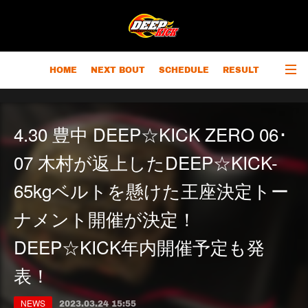
HOME
NEXT BOUT
SCHEDULE
RESULT
RANKING
CHAMPIONS
OUTLINE
4.30 豊中 DEEP☆KICK ZERO 06･
07 木村が返上したDEEP☆KICK-
65kgベルトを懸けた王座決定トー
ナメント開催が決定！
DEEP☆KICK年内開催予定も発
表！
NEWS
2023.03.24 15:55