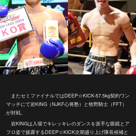
またセミファイナルではDEEP☆KICK-57.5kg契約ワン
マッチにて岩KING（NJKF心将塾）と牧野騎士（FFT）
が対戦。
岩KINGは入場でキレッキレのダンスを派手な眼鏡とア
フロ姿で披露するDEEP☆KICK次期盛り上げ隊長候補と