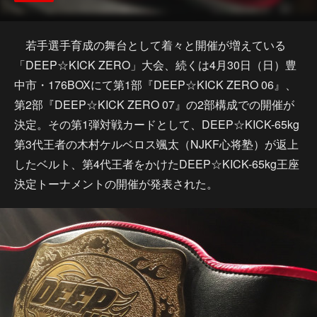
若手選手育成の舞台として着々と開催が増えている
「DEEP☆KICK ZERO」大会、続くは4月30日（日）豊
中市・176BOXにて第1部『DEEP☆KICK ZERO 06』、
第2部『DEEP☆KICK ZERO 07』の2部構成での開催が
決定。その第1弾対戦カードとして、DEEP☆KICK-65kg
第3代王者の木村ケルベロス颯太（NJKF心将塾）が返上
したベルト、第4代王者をかけたDEEP☆KICK-65kg王座
決定トーナメントの開催が発表された。