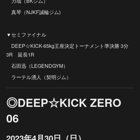
力哉（BKジム）
真琴（NJKF誠輪ジム)
▼セミファイナル
DEEP☆KICK-65kg王座決定トーナメント準決勝 3分
3R 延長1R
石田迅（LEGENDGYM）
ラーテル湧人（契明ジム）
◎DEEP☆KICK ZERO
06
2023年4月30日（日）