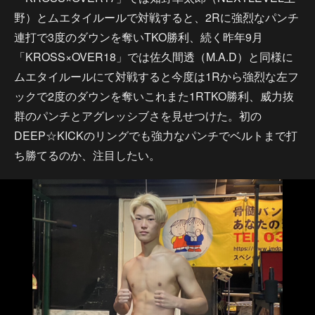
野）とムエタイルールで対戦すると、2Rに強烈なパンチ
連打で3度のダウンを奪いTKO勝利、続く昨年9月
「KROSS×OVER18」では佐久間透（M.A.D）と同様に
ムエタイルールにて対戦すると今度は1Rから強烈な左フ
ックで2度のダウンを奪いこれまた1RTKO勝利、威力抜
群のパンチとアグレッシブさを見せつけた。初の
DEEP☆KICKのリングでも強力なパンチでベルトまで打
ち勝てるのか、注目したい。