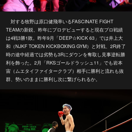
対する牧野は原口健飛率いるFASCINATE FIGHT
TEAMの新鋭、昨年にプロデビューすると現在プロ戦績
は4戦3勝1敗。昨年9月「DEEP☆KICK 63」では井上大
和（NJKF TOKEN KICKBOXING GYM）と対戦、2R終了
時の途中経過では劣勢も3Rにダウンを奪取し見事逆転勝
利を飾った。2月「RKSゴールドラッシュ11」でも岩本
宙（ムエタイファイタークラブ）相手に勝利と流れも抜
群、勢いのままに勝利し次に繋げられるか。