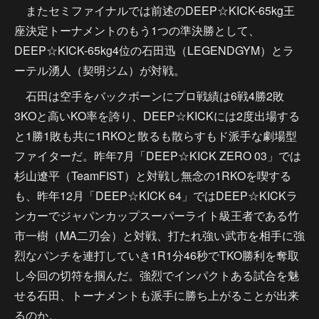
またセミファイナルでは前述のDEEP☆KICK-65kg王
座決定トーナメントのもう1つの準決勝として、
DEEP☆KICK-65kg4位の石田迅（LEGENDGYM）とラ
ーテル湧人（契明ジム）が対戦。
石田は空手をバックボーンにプロ戦績は6戦4勝2敗
3KOと高いKO率を誇り、DEEP☆KICKには2度出場する
と1勝1敗も共に1RKOと散るも散らすもド派手な劇場型
ファイターだ。昨年7月「DEEP☆KICK ZERO 03」では
杉山遼平（TeamFIST）と対戦し無念の1RKOを喫する
も、昨年12月「DEEP☆KICK 64」ではDEEP☆KICKラ
ンカーでジャパンカップスーパーライト級王者である竹
市一樹（MA二刃会）と対戦、打たれ強い武市を相手に強
烈なパンチを連打していき1R1分46秒でTKO勝利を奪取
し今回の切符を掴んだ。強烈でインパクトある試合を魅
せる石田、トーナメントも派手に勝ち上がることが出来
るのか。