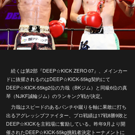
続くは第2部『DEEP☆KICK ZERO 07』、メインカー
ドに抜擢されるのはDEEP☆KICK-55kg契約にて
DEEP☆KICK-55kg2位の力哉（BKジム）と同級6位の真
琴（NJKF誠輪ジム）のランキング戦が決定。
力哉はスピードのあるパンチや蹴りを軸に果敢に打ち
出るアグレッシブファイター、プロ戦績は17戦8勝9敗と
DEEP☆KICKを主戦場に奮励している。昨年9月より開
催されたDEEP☆KICK-55kg挑戦者決定トーナメントに