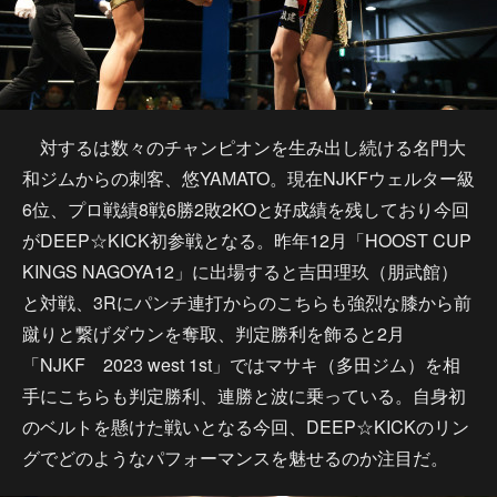
対するは数々のチャンピオンを生み出し続ける名門大
和ジムからの刺客、悠YAMATO。現在NJKFウェルター級
6位、プロ戦績8戦6勝2敗2KOと好成績を残しており今回
がDEEP☆KICK初参戦となる。昨年12月「HOOST CUP
KINGS NAGOYA12」に出場すると吉田理玖（朋武館）
と対戦、3Rにパンチ連打からのこちらも強烈な膝から前
蹴りと繋げダウンを奪取、判定勝利を飾ると2月
「NJKF 2023 west 1st」ではマサキ（多田ジム）を相
手にこちらも判定勝利、連勝と波に乗っている。自身初
のベルトを懸けた戦いとなる今回、DEEP☆KICKのリン
グでどのようなパフォーマンスを魅せるのか注目だ。