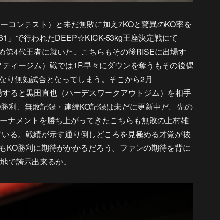
ーコンテスト）と未だ無敗に加え7KOと驚異のKO率を
61」で行われたDEEP☆KICK-53kg王座決定戦にて
Oで仕留め第4代王者に就いた。こちらもその後RISEに出場す
宿レフティージム）戦では1R早々にダウンを奪うもその後偶
なり無効試合となってしまう。そこから2月
に出場すると黒田直也（ハーデスワークアウトジム）を相手
O勝利、無敗記録・連続KO記録は未だに更新中だ。先の
決定トーナメントを勝ち上がってきたこちらも無敗の上村雄
ている。戦績が示す通り倒しどころを見極める才覚が抜
もKO勝利に期待がかかるだろう。ファンの期待を背に
の地で誇示出来るか。