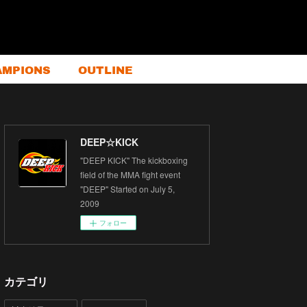
AMPIONS
OUTLINE
DEEP☆KICK
"DEEP KICK" The kickboxing
field of the MMA fight event
"DEEP" Started on July 5,
2009
フォロー
カテゴリ