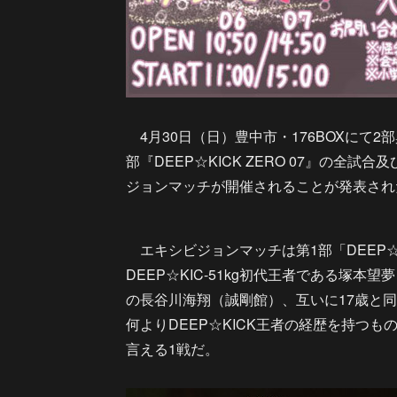
4月30日（日）豊中市・176BOXにて2部興
部『DEEP☆KICK ZERO 07』の
ジョンマッチが開催されることが発表され
エキシビジョンマッチは第1部「DEEP☆K
DEEP☆KIC-51kg初代王者である塚本望夢（NJ
の長谷川海翔（誠剛館）、互いに17歳と同
何よりDEEP☆KICK王者の経歴を持つ
言える1戦だ。