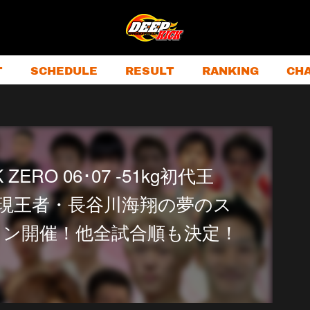
T
SCHEDULE
RESULT
RANKING
CH
 ZERO 06･07 -51kg初代王
3kg現王者・長谷川海翔の夢のス
ン開催！他全試合順も決定！