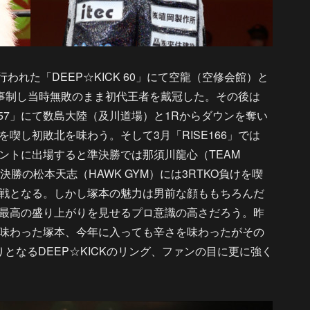
われた「DEEP☆KICK 60」にて空龍（空修会館）と
戦を見事制し当時無敗のまま初代王者を戴冠した。その後は
E157」にて数島大陸（及川道場）と1Rからダウンを奪い
喫し初敗北を味わう。そして3月「RISE166」では
トーナメントに出場すると準決勝では那須川龍心（TEAM
決勝の松本天志（HAWK GYM）には3RTKO負けを喫
戦となる。しかし塚本の魅力は男前な顔ももちろんだ
最高の盛り上がりを見せるプロ意識の高さだろう。昨
味わった塚本、今年に入っても辛さを味わったがその
となるDEEP☆KICKのリング、ファンの目に更に強く