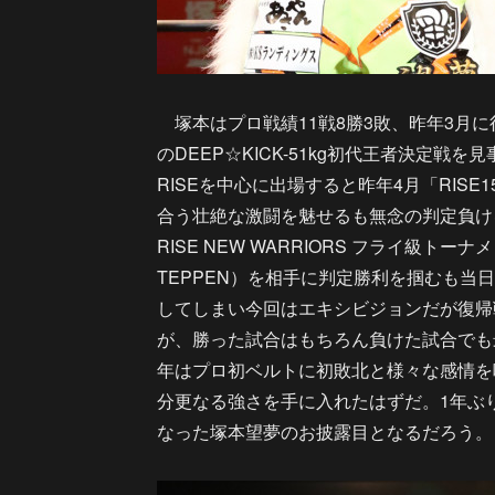
塚本はプロ戦績11戦8勝3敗、昨年3月に行
のDEEP☆KICK-51kg初代王者決定
RISEを中心に出場すると昨年4月「RIS
合う壮絶な激闘を魅せるも無念の判定負けを
RISE NEW WARRIORS フライ級
TEPPEN）を相手に判定勝利を掴むも当日
してしまい今回はエキシビジョンだが復帰
が、勝った試合はもちろん負けた試合でも
年はプロ初ベルトに初敗北と様々な感情を
分更なる強さを手に入れたはずだ。1年ぶり
なった塚本望夢のお披露目となるだろう。