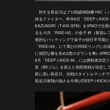
対する長谷川はプロ戦績9戦8勝1NC（ノ
誇るファイター。昨年6月「DEEP☆KICK 
KAZUNORI（T-KIX GYM）を3RK
るも10月「RISE162」の金子 梓（新
発的なバッティングで金子が続行不可能と
「RISE165」にて再びのRISEリング
に強烈な膝を含め2度のダウンを奪い2RK
6月「DEEP☆KICK 66」には挑戦者
音（BKジム）を迎えた初防衛戦が決定し
群に高い長谷川、次戦のタイトルマッチで
長谷川海翔の強さを今再びDEEP☆KICK