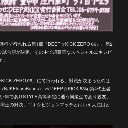
行で行われる第1部『DEEP☆KICK ZERO 06』、第2
全試合及び試合順が決定、その中で超豪華なスペシャルエキシビ
た。
ICK ZERO 06」にて行われる。対戦が決まったのは
KFteamBonds） vs DEEP☆KICK-53kg第4代王者
い年でありSTYLE高等学院に通う同級生であり親友、
もの同士の対決、エキシビジョンマッチとはいえ大注目と