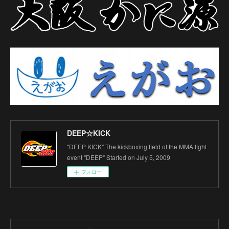
DEEP☆KICK
"DEEP KICK" The kickboxing field of the MMA fight
event "DEEP" Started on July 5, 2009
フォロー