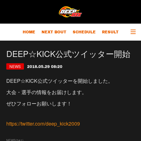
HOME
NEXT BOUT
SCHEDULE
RESULT
RANKING
CHAMPIONS
OUTLINE
DEEP☆KICK公式ツイッター開始
NEWS
2018.05.29 08:20
DEEP☆KICK公式ツイッターを開始しました。
大会・選手の情報をお届けします。
ぜひフォローお願いします！
https://twitter.com/deep_kick2009
NEWS
(
341
)