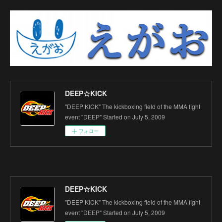
DEEP☆KICK
"DEEP KICK" The kickboxing field of the MMA fight
event "DEEP" Started on July 5, 2009
フォロー
DEEP☆KICK
"DEEP KICK" The kickboxing field of the MMA fight
event "DEEP" Started on July 5, 2009