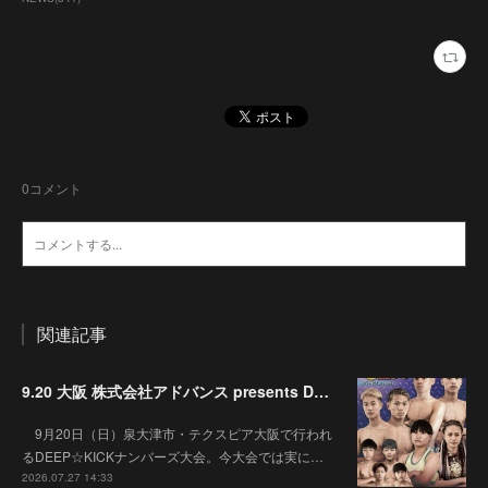
0
コメント
関連記事
9.20 大阪 株式会社アドバンス presents DEEP☆KICK 79･80 7月の準決勝を勝ち抜いた6名による-53kg･-65kg･QUEEN-46kgと3つの王座決定戦の開催が決定！
9月20日（日）泉大津市・テクスピア大阪で行われ
るDEEP☆KICKナンバーズ大会。今大会では実に…
2026.07.27 14:33