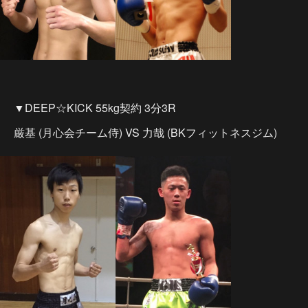
▼DEEP☆KICK 55kg契約 3分3R
厳基 (月心会チーム侍) VS 力哉 (BKフィットネスジム)