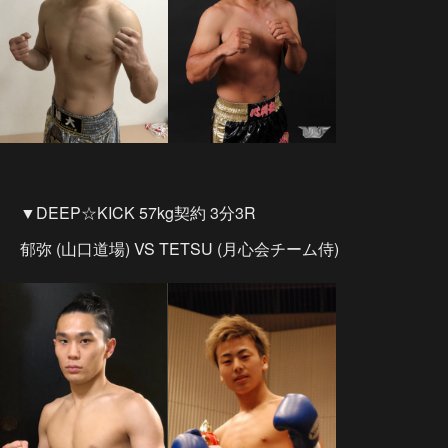
▼DEEP☆KICK 57kg契約 3分3R
郁弥 (山口道場) VS TETSU (月心会チーム侍)