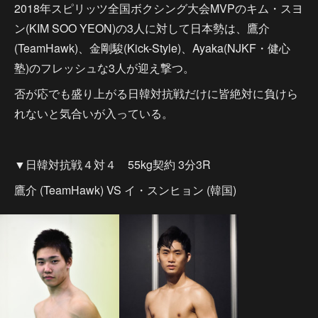
2018年スピリッツ全国ボクシング大会MVPのキム・スヨ
ン(KIM SOO YEON)の3人に対して日本勢は、鷹介
(TeamHawk)、金剛駿(Kick-Style)、Ayaka(NJKF・健心
塾)のフレッシュな3人が迎え撃つ。
否が応でも盛り上がる日韓対抗戦だけに皆絶対に負けら
れないと気合いが入っている。
▼日韓対抗戦４対４ 55kg契約 3分3R
鷹介 (TeamHawk) VS イ・スンヒョン (韓国)