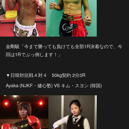
金剛駿「今まで勝っても負けても全部1R決着なので、今
回は1Rでぶっ倒します！」
▼日韓対抗戦４対４ 50kg契約 2分3R
Ayaka (NJKF・健心塾) VS キム・スヨン (韓国)