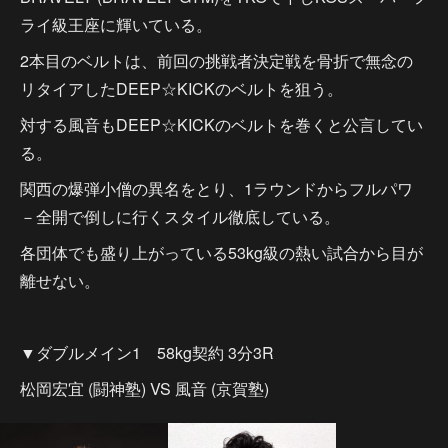
ライ級王座に輝いている。
2本目のベルトは、前回の挑戦者決定戦を骨折で無念の
リタイアしたDEEP☆KICKのベルトを狙う。
対する風音もDEEP☆KICKのベルトを巻くと公言してい
る。
関西の爆弾小僧の異名をとり、1ラウンドからフルパワ
－全開で倒しに行くスタイル徹底している。
各団体でも盛り上がっている53kg級の熱い試合から目が
離せない。
▼ダブルメイン1 58kg契約 3分3R
松岡宏宜 (闘神塾) VS 風音 (京賀塾)