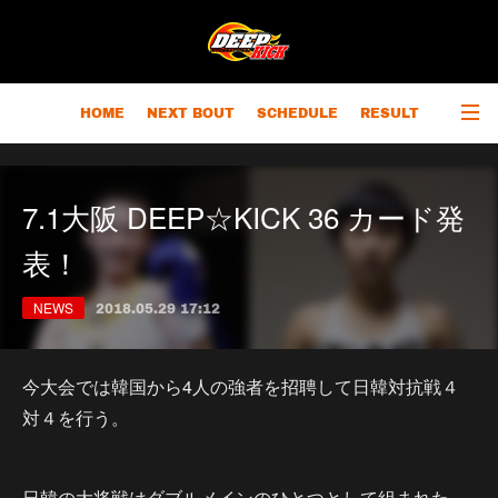
HOME
NEXT BOUT
SCHEDULE
RESULT
RANKING
CHAMPIONS
OUTLINE
7.1大阪 DEEP☆KICK 36 カード発
表！
NEWS
2018.05.29 17:12
今大会では韓国から4人の強者を招聘して日韓対抗戦４
対４を行う。
日韓の大将戦はダブルメインのひとつとして組まれた。