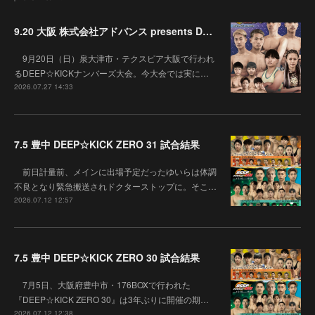
9.20 大阪 株式会社アドバンス presents DEEP☆KICK 79･80 7月の準決勝を勝ち抜いた6名による-53kg･-65kg･QUEEN-46kgと3つの王座決定戦の開催が決定！
9月20日（日）泉大津市・テクスピア大阪で行われ
るDEEP☆KICKナンバーズ大会。今大会では実に…
2026.07.27 14:33
7.5 豊中 DEEP☆KICK ZERO 31 試合結果
前日計量前、メインに出場予定だったゆいらは体調
不良となり緊急搬送されドクターストップに。そこ…
2026.07.12 12:57
7.5 豊中 DEEP☆KICK ZERO 30 試合結果
7月5日、大阪府豊中市・176BOXで行われた
『DEEP☆KICK ZERO 30』は3年ぶりに開催の期…
2026.07.12 12:38