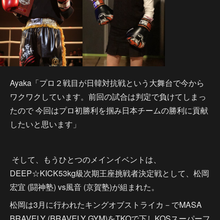
Ayaka「プロ２戦目が日韓対抗戦という大舞台で今から
ワクワクしています。前回の試合は判定で負けてしまっ
たので 今回はプロ初勝利を掴み日本チームの勝利に貢献
したいと思います」
そして、もうひとつのメインイベントは、
DEEP☆KICK53kg級次期王座挑戦者決定戦として、松岡
宏宜 (闘神塾) vs風音 (京賀塾)が組まれた。
松岡は3月に行われたキングオブストライカ－でMASA
BRAVELY (BRAVELY GYM)をTKOで下しKOSスーパーフ