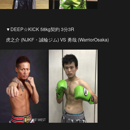
▼DEEP☆KICK 58kg契約 3分3R
虎之介 (NJKF・誠輪ジム) VS 勇哉 (WarriorOsaka)