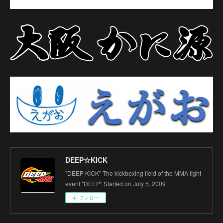
DEEP☆KICK
"DEEP KICK" The kickboxing field of the MMA fight
event "DEEP" Started on July 5, 2009
フォロー