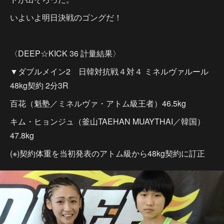
いよいよ明日決戦のゴングだ！
〈DEEP☆KICK 36 計量結果〉
▼ダブルメイン2 日韓対抗戦４対４ ミネルヴァルール
48kg契約 2分3R
百花（魁塾／ミネルヴァ・アトム級王者）46.5kg
キム・ヒョンジュ（釜山TAEHAN MUAYTHAI／韓国）
47.8kg
(※)契約体重を当初発表のアトム級から48kg契約に訂正