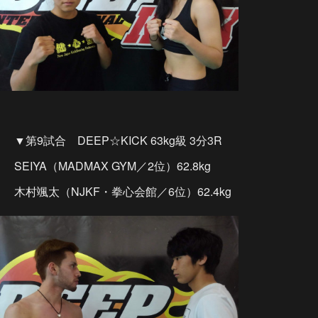
▼第9試合 DEEP☆KICK 63kg級 3分3R
SEIYA（MADMAX GYM／2位）62.8kg
木村颯太（NJKF・拳心会館／6位）62.4kg