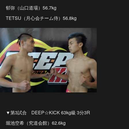
郁弥（山口道場）56.7kg
TETSU（月心会チーム侍）56.8kg
▼第3試合 DEEP☆KICK 63kg級 3分3R
堀池空希（究道会館）62.6kg