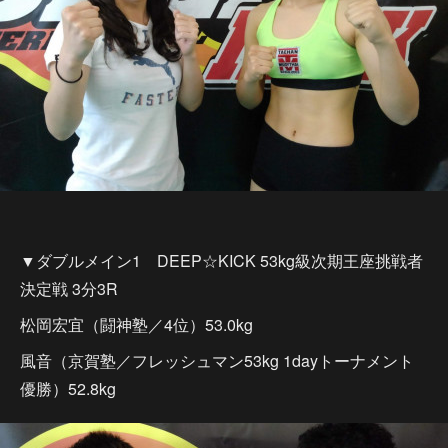
▼ダブルメイン1 DEEP☆KICK 53kg級次期王座挑戦者
決定戦 3分3R
松岡宏宜（闘神塾／4位）53.0kg
風音（京賀塾／フレッシュマン53kg 1dayトーナメント
優勝）52.8kg