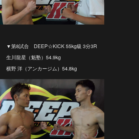
▼第8試合 DEEP☆KICK 55kg級 3分3R
生川龍星（魁塾）54.9kg
横野 洋（アンカージム）54.8kg