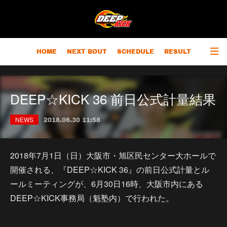
HOME
NEXT BOUT
SCHEDULE
RESULT
RANKING
CHAMPIONS
OUTLINE
DEEP☆KICK 36 前日公式計量結果
NEWS
2018.06.30 11:58
2018年7月1日（日）大阪市・旭区民センター大ホールで
開催される、『DEEP☆KICK 36』の前日公式計量とル
ールミーティングが、6月30日16時、大阪市内にある
DEEP☆KICK事務局（魁塾内）で行われた。