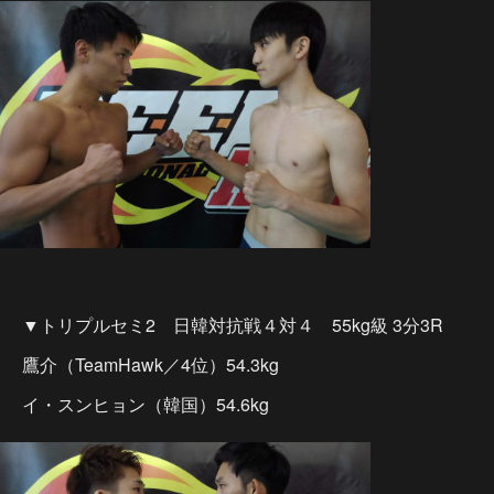
▼トリプルセミ2 日韓対抗戦４対４ 55kg級 3分3R
鷹介（TeamHawk／4位）54.3kg
イ・スンヒョン（韓国）54.6kg