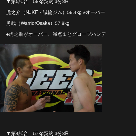
▼第5試合 58kg契約 3分3R
虎之介（NJKF・誠輪ジム）58.4kg ※オーバー
勇哉（WarriorOsaka）57.8kg
※虎之助がオーバー、減点１とグローブハンデ
▼第4試合 57kg契約 3分3R