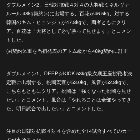
ダブルメイン2、日韓対抗戦４対４の大将戦ミネルヴァ
ルール 48kg契約(※)に出場する、百花が46.5kg、対する
韓国のキム・ヒョンジュが47.8kgで、両者ともにクリ
ア。百花は「大将として必ず勝って見せます」とコメン
トした。
(※)契約体重を当初発表のアトム級から48kg契約に訂正
ダブルメイン1、DEEP☆KICK 53kg級次期王座挑戦者決
定戦に出場する、松岡宏宜が53.0kg、風音が52.8kgで、
こちらもともにクリア。松岡は「強くなった松岡を見せ
たい」とコメント、風音は「やれることは全部やってき
た、明日試合で出したい」とコメントした。
注目の日韓対抗戦４対４を含めた全14試合すべてのカー
ドが出そろった。