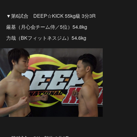
▼第6試合 DEEP☆KICK 55kg級 3分3R
厳基（月心会チーム侍／5位）54.8kg
力哉（BKフィットネスジム）54.6kg