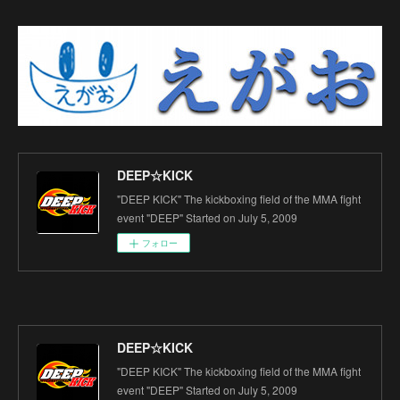
DEEP☆KICK
"DEEP KICK" The kickboxing field of the MMA fight
event "DEEP" Started on July 5, 2009
フォロー
DEEP☆KICK
"DEEP KICK" The kickboxing field of the MMA fight
event "DEEP" Started on July 5, 2009