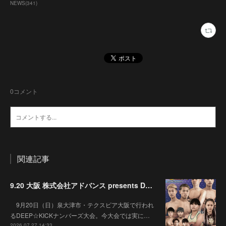
NEWS
(
341
)
0
コメント
関連記事
9.20 大阪 株式会社アドバンス presents DEEP☆KICK 79･80 7月の準決勝を勝ち抜いた6名による-53kg･-65kg･QUEEN-46kgと3つの王座決定戦の開催が決定！
9月20日（日）泉大津市・テクスピア大阪で行われ
るDEEP☆KICKナンバーズ大会。今大会では実に…
2026.07.27 14:33