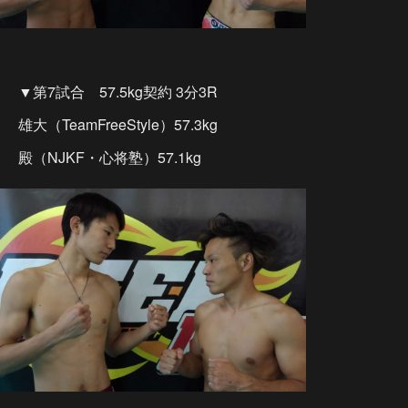
▼第7試合 57.5kg契約 3分3R
雄大（TeamFreeStyle）57.3kg
殿（NJKF・心将塾）57.1kg