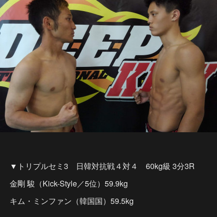
▼トリプルセミ3 日韓対抗戦４対４ 60kg級 3分3R
金剛 駿（Kick-Style／5位）59.9kg
キム・ミンファン（韓国国）59.5kg