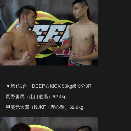
▼第1試合 DEEP☆KICK 53kg級 3分3R
岡野勇馬（山口道場）52.4kg
甲斐元太郎（NJKF・理心塾）52.6kg