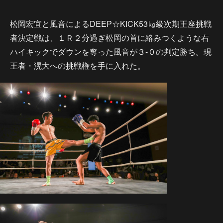
松岡宏宜と風音によるDEEP☆KICK53㎏級次期王座挑戦
者決定戦は、１Ｒ２分過ぎ松岡の首に絡みつくような右
ハイキックでダウンを奪った風音が３-０の判定勝ち。現
王者・滉大への挑戦権を手に入れた。