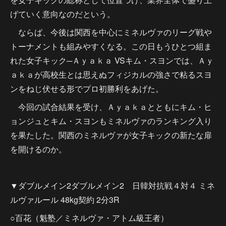
げていく意向なのだという。
ならば、今後は関西を中心にミネルヴァのリーグ戦や
トーナメントも組みやすくなる。この日もうひとつ組ま
れた女子キック─Ａｙａｋａ VSキム・スヨンでは、Ａｙ
ａｋａが高校生とは思えぬフィジカルの強さで粘るスヨ
ンをねじ伏せる形でプロ初勝利をあげた。
今回の試合結果を受け、Ａｙａｋａとともにキム・ヒ
ョンジュとキム・スヨンもミネルヴァのランキング入り
を果たした。関西のミネルヴァが女子キックの新たな扉
を開けるのか。
▼ダブルメイン2ダブルメイン2 日韓対抗戦４対４ ミネ
ルヴァルール 48kg契約 2分3R
○百花（魁塾／ミネルヴァ・アトム級王者）