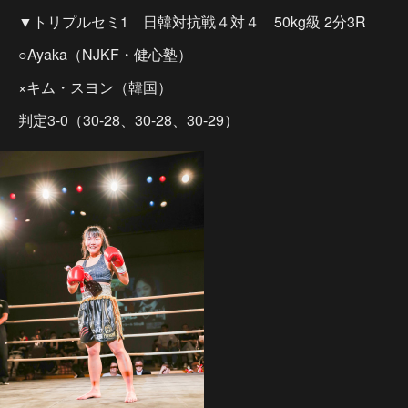
▼トリプルセミ1 日韓対抗戦４対４ 50kg級 2分3R
○Ayaka（NJKF・健心塾）
×キム・スヨン（韓国）
判定3-0（30-28、30-28、30-29）