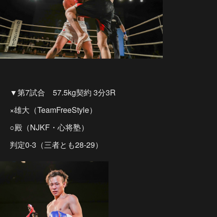
▼第7試合 57.5kg契約 3分3R
×雄大（TeamFreeStyle）
○殿（NJKF・心将塾）
判定0-3（三者とも28-29）