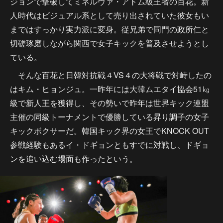
ジョンで撃破してミネルヴァ・アトム級王者の百花。新
人時代はビジュアル系として売り出されていた彼女もい
まではすっかり実力派に変身。従兄弟で同門の政所仁と
切磋琢磨しながら関西で女子キックを普及させようとし
ている。
そんな百花と日韓対抗戦４VS４の大将戦で対峙したの
はキム・ヒョンジュ。一昨年には大韓ムエタイ協会51㎏
級で新人王を獲得し、その勢いで昨年は世界キック連盟
主催の同級トーナメントで優勝している昇り調子の女子
キックボクサーだ。韓国キック界の女王でKNOCK OUT
参戦経験もあるイ・ドギョンともすでに対戦し、ドギョ
ンを追い込む場面も作ったという。