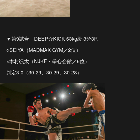
▼第9試合 DEEP☆KICK 63kg級 3分3R
○SEIYA（MADMAX GYM／2位）
×木村颯太（NJKF・拳心会館／6位）
判定3-0（30-29、30-29、30-28）