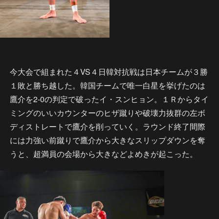
今大会で組まれた４VS４日韓対抗戦は日本チームが３勝
１敗と勝ち越した。韓国チームで唯一白星を挙げたのは
鷹介を2-0の判定で破ったイ・スンヒョン。１Ｒからタイ
ミングのいいカウンターのヒザ蹴りや破壊力抜群の左ボ
ディストレートで鷹介を削っていく。ラウンド終了間際
には力強い前蹴りで鷹介から大きなスリップダウンを奪
うと、超満員の会場から大きなどよめきが起こった。