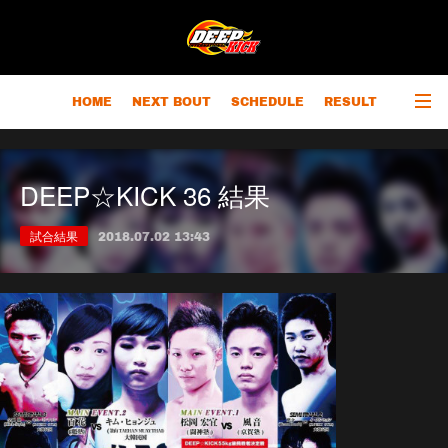
HOME
NEXT BOUT
SCHEDULE
RESULT
RANKING
CHAMPIONS
OUTLINE
DEEP☆KICK 36 結果
試合結果
2018.07.02 13:43