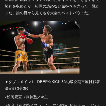
勝利を収めたが、松岡の諦めない気持ちも光った一戦だ
った。誰の目から見ても今大会のベストバウトだ。
▼ダブルメイン1 DEEP☆KICK 53kg級次期王座挑戦者
決定戦 3分3R
×松岡宏宜（闘神塾／4位）
○風音（京賀塾／フレッシュマン53kg 1dayトーナメント