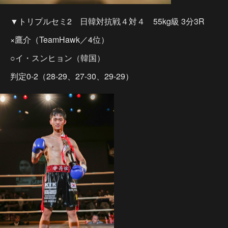
▼トリプルセミ2 日韓対抗戦４対４ 55kg級 3分3R
×鷹介（TeamHawk／4位）
○イ・スンヒョン（韓国）
判定0-2（28-29、27-30、29-29）