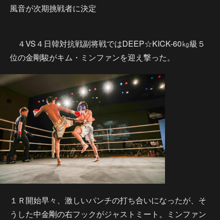
風音が次期挑戦者に決定
４VS４日韓対抗戦副将戦ではDEEP☆KICK-60㎏級５
位の金剛駿がキム・ミンファンを迎え撃った。
１Ｒ開始早々、激しいパンチの打ち合いになったが、そ
うした中金剛の右フックがジャストミート。ミンファン