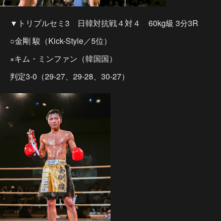
▼トリプルセミ3 日韓対抗戦４対４ 60kg級 3分3R
○金剛 駿（Kick-Style／5位）
×キム・ミンファン（韓国国）
判定3-0（29-27、29-28、30-27）