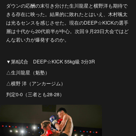
ダウンの応酬の末引き分けた生川龍星と横野洋も期待で
きる存在に映った。結果的に敗れたとはいえ、木村颯太
は光るセンスを感じさせた。現在のDEEP☆KICKの選手
層は十代から20代前半が中心。次回９月23日大会ではど
んな若い力が爆発するのか。
▼第8試合 DEEP☆KICK 55kg級 3分3R
△生川龍星（魁塾）
△横野 洋（アンカージム）
判定0-0（三者とも28-28）