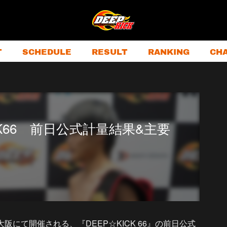
T
SCHEDULE
RESULT
RANKING
CH
KICK66 前日公式計量結果&主要
にて開催される、『DEEP☆KICK 66』の前日公式