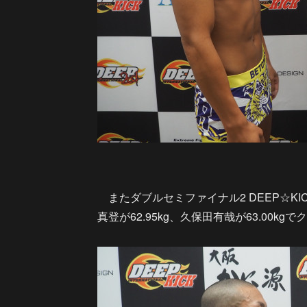
またダブルセミファイナル2 DEEP☆KI
真登が62.95kg、久保田有哉が63.00kgで