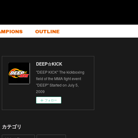
AMPIONS
OUTLINE
DEEP☆KICK
"DEEP KICK" The kickboxing
field of the MMA fight event
"DEEP" Started on July 5,
2009
フォロー
カテゴリ