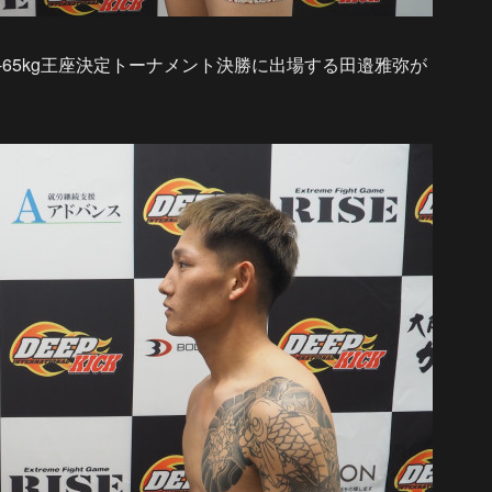
K-65kg王座決定トーナメント決勝に出場する田邉雅弥が