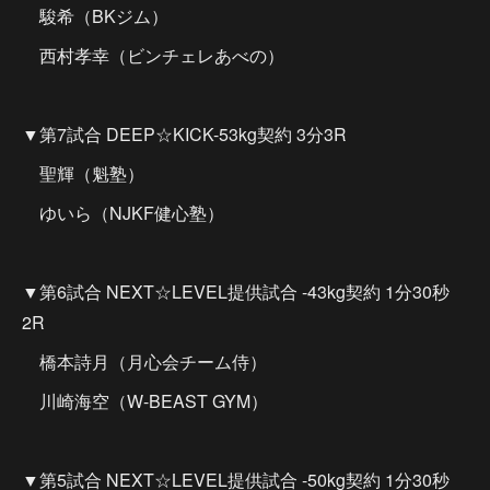
駿希（BKジム）
西村孝幸（ビンチェレあべの）
▼第7試合 DEEP☆KICK-53kg契約 3分3R
聖輝（魁塾）
ゆいら（NJKF健心塾）
▼第6試合 NEXT☆LEVEL提供試合 -43kg契約 1分30秒
2R
橋本詩月（月心会チーム侍）
川崎海空（W-BEAST GYM）
▼第5試合 NEXT☆LEVEL提供試合 -50kg契約 1分30秒