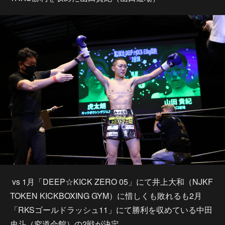
vs 1月「DEEP☆KICK ZERO 05」にて井上大和（NJKF
TOKEN KICKBOXING GYM）に惜しくも敗れるも2月
「RKSゴールドラッシュ11」にて勝利を収めている中田
史斗（究道会館）の2戦が決定。