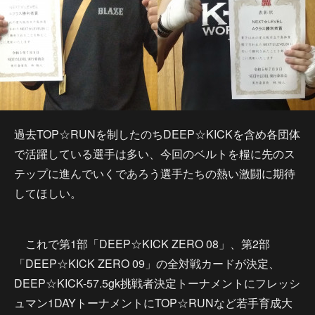
過去TOP☆RUNを制したのちDEEP☆KICKを含め各団体
で活躍している選手は多い、今回のベルトを糧に先のス
テップに進んでいくであろう選手たちの熱い激闘に期待
してほしい。
これで第1部「DEEP☆KICK ZERO 08」、第2部
「DEEP☆KICK ZERO 09」の全対戦カードが決定、
DEEP☆KICK-57.5gk挑戦者決定トーナメントにフレッシ
ュマン1DAYトーナメントにTOP☆RUNなど若手育成大