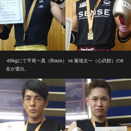
-65kgにて平尾一真（Blaze） vs 菊地太一（心武館）の6
名が選出。