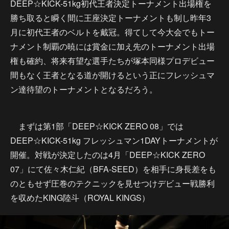
DEEP☆KICK-51kg初代王者決定トーナメント出場権を
勝ち取ると瞬く間に王座決定トーナメントも制し昨年3
月に初代王者のベルトを戴冠。得てして今大会でもトー
ナメント制覇の暁には賞金に加え先のトーナメント出場
権も確約、将来有望な選手たちが塚本同様プロデビュー
間もなく王者となる道が開けるという正にフレッシュマ
ン達待望のトーナメントとなるだろう。
まずは第1部「DEEP☆KICK ZERO 08」では
DEEP☆KICK-51kg フレッシュマン1DAYトーナメントが
開催。対戦が決定したのは4月「DEEP☆KICK ZERO
07」にて佐々木仁紀（BFA-SEED）を相手に身長差をも
のともせず圧巻のテクニックを見せつけデビュー戦勝利
を収めたKING陸斗（ROYAL KINGS）