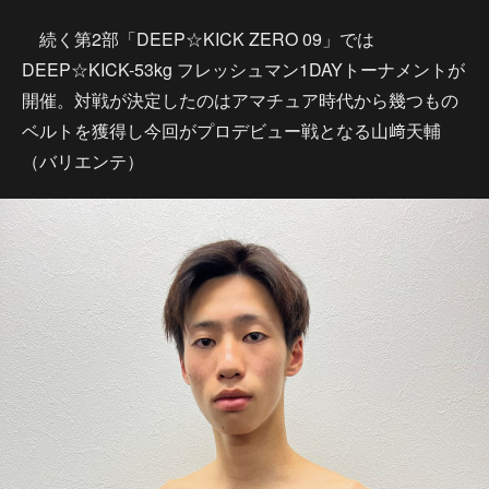
続く第2部「DEEP☆KICK ZERO 09」では
DEEP☆KICK-53kg フレッシュマン1DAYトーナメントが
開催。対戦が決定したのはアマチュア時代から幾つもの
ベルトを獲得し今回がプロデビュー戦となる山﨑天輔
（バリエンテ）