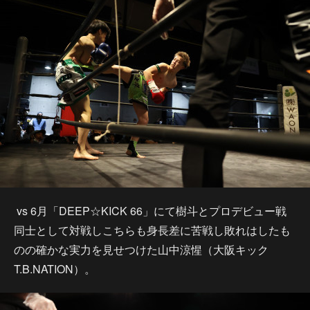
vs 6月「DEEP☆KICK 66」にて樹斗とプロデビュー戦
同士として対戦しこちらも身長差に苦戦し敗れはしたも
のの確かな実力を見せつけた山中涼惺（大阪キック
T.B.NATION）。