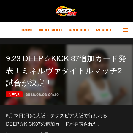
HOME
NEXT BOUT
SCHEDULE
RESULT
RANKING
CHAMPIONS
OUTLINE
9.23 DEEP☆KICK 37追加カード発
表！ミネルヴァタイトルマッチ2
試合が決定！
NEWS
2018.08.03 04:10
9月23日(日)に大阪・テクスピア大阪で行われる
DEEP☆KICK37の追加カードが発表された。