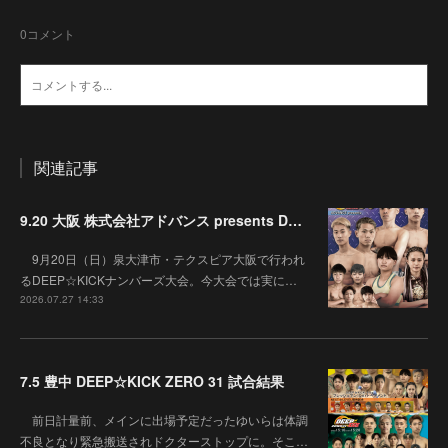
0
コメント
関連記事
9.20 大阪 株式会社アドバンス presents DEEP☆KICK 79･80 7月の準決勝を勝ち抜いた6名による-53kg･-65kg･QUEEN-46kgと3つの王座決定戦の開催が決定！
9月20日（日）泉大津市・テクスピア大阪で行われ
るDEEP☆KICKナンバーズ大会。今大会では実に…
2026.07.27 14:33
7.5 豊中 DEEP☆KICK ZERO 31 試合結果
前日計量前、メインに出場予定だったゆいらは体調
不良となり緊急搬送されドクターストップに。そこ…