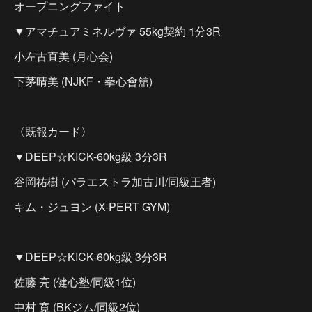
オープニングファイト
▼アマチュアミネルヴァ 55kg契約 1分3R
小左古直美 (月心会)
下茅晴美 (NJKF・拳心會舘)
〈既報カード〉
▼DEEP☆KICK-60kg級 3分3R
谷岡祐樹 (パラエストラ加古川/同級王者)
キム・ジュヨン (X-PERT GYM)
▼DEEP☆KICK-60kg級 3分3R
佐藤 亮 (健心塾/同級1位)
中村 寛 (BKジム/同級2位)