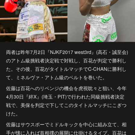
両者は昨年7月2日『NJKF2017 west3rd』(高石・誠至会)
のアトム級挑戦者決定戦で対戦し、百花が判定で勝利し
た。その後、百花がタイトルマッチでC-CHANに勝利し
て、ミネルヴァ・アトム級のベルトを巻いた。
佐藤は百花へのリベンジの機会を虎視眈々と狙い、今年
4月30日『絆X』(埼玉・PIT)で行われた同級挑戦者決定
戦で、美保を判定で下してこのタイトルマッチにこぎつ
けた。
佐藤はサウスポーでミドルキックを中心に組み立て、相
手が懐に入れば首相撲の展開に仕掛けるタイプ。百花は