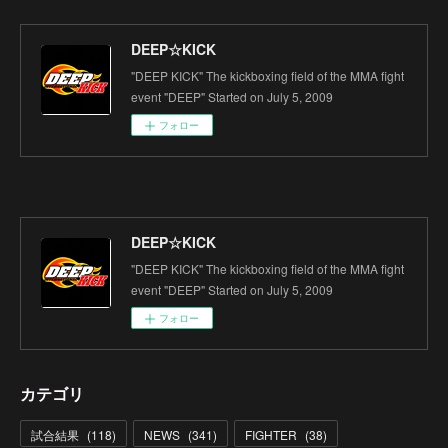
DEEP☆KICK
"DEEP KICK" The kickboxing field of the MMA fight
event "DEEP" Started on July 5, 2009
フォロー
DEEP☆KICK
"DEEP KICK" The kickboxing field of the MMA fight
event "DEEP" Started on July 5, 2009
フォロー
カテゴリ
試合結果
(
118
)
NEWS
(
341
)
FIGHTER
(
38
)