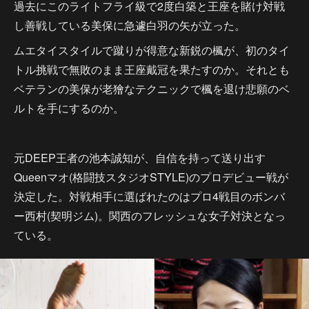
過去にこのライトフライ級で2度白築と王座を賭け対戦
し善戦している美保に急遽白羽の矢が立った。
ムエタイスタイルで蹴りが得意な新鋭の楓が、初のタイ
トル挑戦で無敗のまま王座戴冠を果たすのか。それとも
ベテランの美保が老獪なテクニックで楓を退け悲願のベ
ルトを手にするのか。
元DEEP王者の池本誠知が、自信を持って送り出す
Queenマオ(格闘技スタジオSTYLE)のプロデビュー戦が
決定した。対戦相手に選ばれたのはプロ4戦目のボンバ
ー西村(契明ジム)。関西のフレッシュな女子対決となっ
ている。