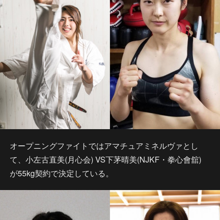
オープニングファイトではアマチュアミネルヴァとし
て、小左古直美(月心会) VS下茅晴美(NJKF・拳心會舘)
が55kg契約で決定している。