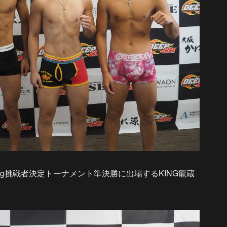
.5kg挑戦者決定トーナメント準決勝に出場するKING龍蔵