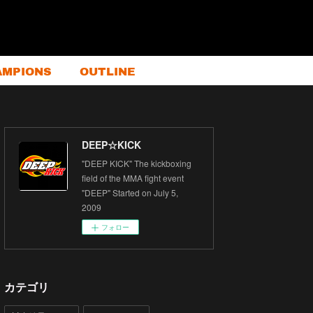
AMPIONS
OUTLINE
DEEP☆KICK
"DEEP KICK" The kickboxing
field of the MMA fight event
"DEEP" Started on July 5,
2009
フォロー
カテゴリ