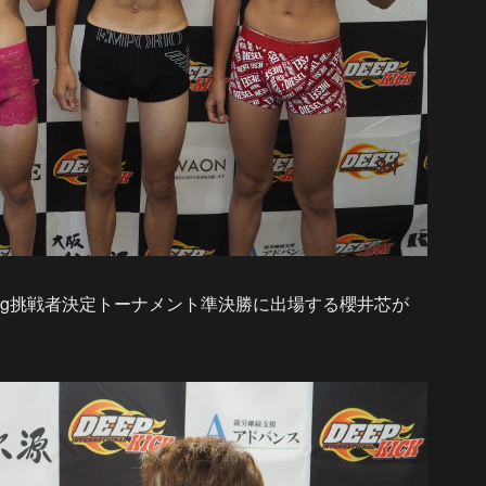
7.5kg挑戦者決定トーナメント準決勝に出場する櫻井芯が
。