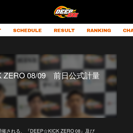
T
SCHEDULE
RESULT
RANKING
CH
CK ZERO 08/09 前日公式計量
される、『DEEP☆KICK ZERO 08』及び