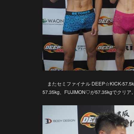
またセミファイナル DEEP☆KICK-5
57.35kg、FUJIMON♡が57.35kgでクリア