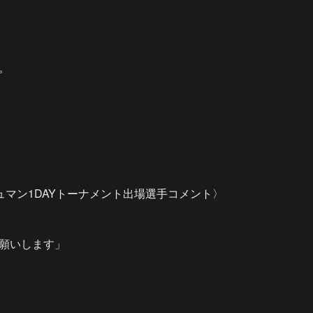
。
 フレッシュマン1DAYトーナメント出場選手コメント〉
願いします」