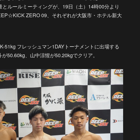
式計量とルールミーティングが、19日（土）14時00分より
りDEEP☆KICK ZERO 09、それぞれが大阪市・ホテル新大
KICK-51kg フレッシュマン1DAYトーナメントに出場する
陸斗が50.60kg、山中涼惺が50.20kgでクリア。