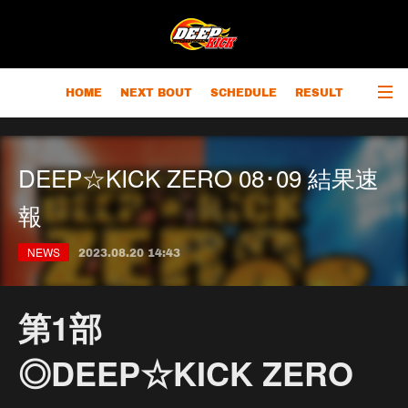
HOME
NEXT BOUT
SCHEDULE
RESULT
RANKING
CHAMPIONS
OUTLINE
DEEP☆KICK ZERO 08･09 結果速
報
NEWS
2023.08.20 14:43
第1部
◎DEEP☆KICK ZERO