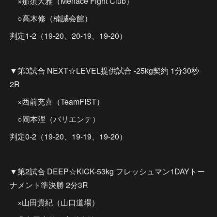
×那須大雅（Menace Fight Club）
○高木修（楠誠会館）
判定1-2（19-20、20-19、19-20）
▼第3試合 NEXT☆LEVEL提供試合 -25kg契約 1分30秒
2R
×西前充喜（TeamFIST）
○岡本浬（バリエンテ）
判定0-2（19-20、19-19、19-20）
▼第2試合 DEEP☆KICK-53kg フレッシュマン1DAYトー
ナメント準決勝 2分3R
×山田貴紀（山口道場）