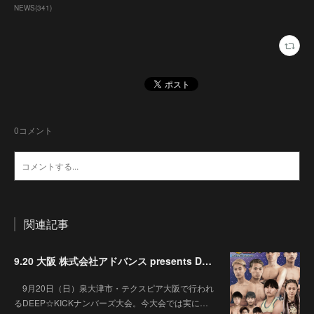
NEWS
(
341
)
0
コメント
関連記事
9.20 大阪 株式会社アドバンス presents DEEP☆KICK 79･80 7月の準決勝を勝ち抜いた6名による-53kg･-65kg･QUEEN-46kgと3つの王座決定戦の開催が決定！
9月20日（日）泉大津市・テクスピア大阪で行われ
るDEEP☆KICKナンバーズ大会。今大会では実に…