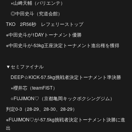
×山﨑天輔（バリエンテ）
◎中田史斗（究道会館）
TKO 2R56秒 レフェリーストップ
※中田史斗が1DAYトーナメント優勝
※中田史斗が-53kg王座決定トーナメント進出権を獲得
▼セミファイナル
DEEP☆KICK-57.5kg挑戦者決定トーナメント準決勝
×櫻井芯（teamFIST）
○FUJIMON♡（京都亀岡キックボクシングジム）
判定0-3（28-29、28-30、28-29）
※FUJIMON♡が-57.5kg挑戦者決定トーナメント決勝に進
出