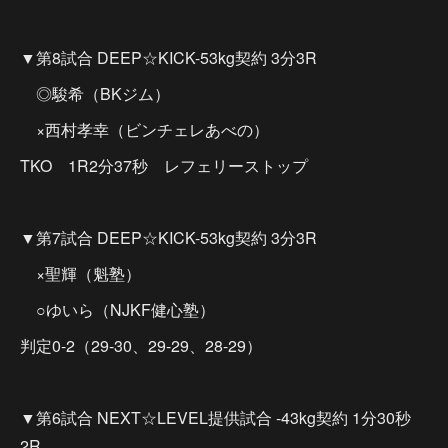
▼第8試合 DEEP☆KICK-53kg契約 3分3R
◎駿希（BKジム）
×西村孝幸（ビンチェレあべの）
TKO 1R2分37秒 レフェリーストップ
▼第7試合 DEEP☆KICK-53kg契約 3分3R
×聖輝（魁塾）
○ゆいら（NJKF健心塾）
判定0-2（29-30、29-29、28-29）
▼第6試合 NEXT☆LEVEL提供試合 -43kg契約 1分30秒
2R