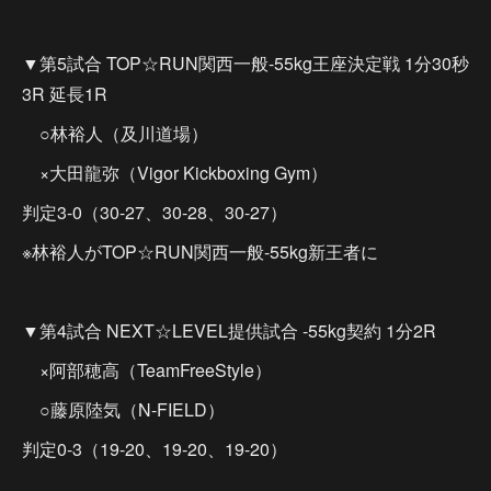
▼第5試合 TOP☆RUN関西一般-55kg王座決定戦 1分30秒
3R 延長1R
○林裕人（及川道場）
×大田龍弥（Vigor Kickboxing Gym）
判定3-0（30-27、30-28、30-27）
※林裕人がTOP☆RUN関西一般-55kg新王者に
▼第4試合 NEXT☆LEVEL提供試合 -55kg契約 1分2R
×阿部穂高（TeamFreeStyle）
○藤原陸気（N-FIELD）
判定0-3（19-20、19-20、19-20）