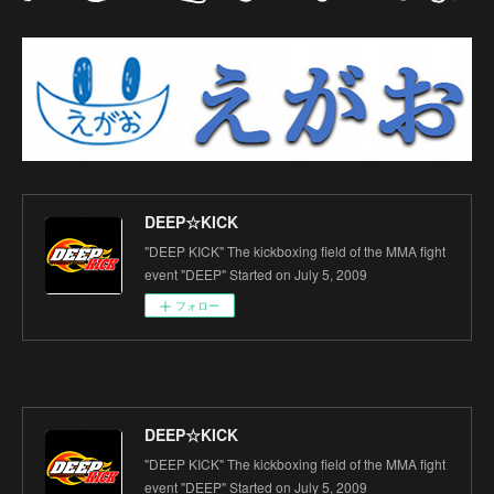
DEEP☆KICK
"DEEP KICK" The kickboxing field of the MMA fight
event "DEEP" Started on July 5, 2009
フォロー
DEEP☆KICK
"DEEP KICK" The kickboxing field of the MMA fight
event "DEEP" Started on July 5, 2009