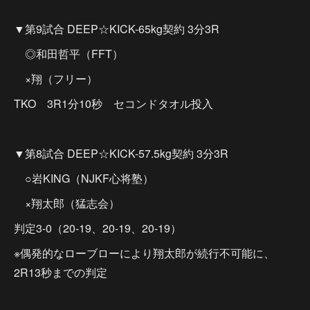
▼第9試合 DEEP☆KICK-65kg契約 3分3R
◎和田哲平（FFT）
×翔（フリー）
TKO 3R1分10秒 セコンドタオル投入
▼第8試合 DEEP☆KICK-57.5kg契約 3分3R
○岩KING（NJKF心将塾）
×翔太郎（猛志会）
判定3-0（20-19、20-19、20-19）
※偶発的なローブローにより翔太郎が続行不可能に、
2R13秒までの判定