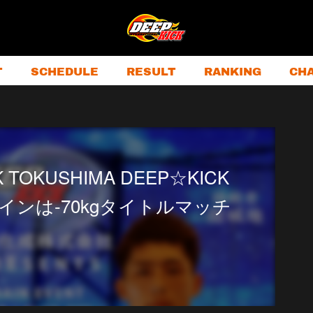
T
SCHEDULE
RESULT
RANKING
CH
K TOKUSHIMA DEEP☆KICK
ンは-70kgタイトルマッチ