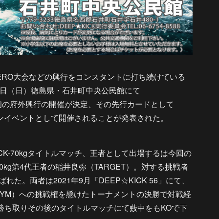
RO大会などの興行をコンスタントに打ち続けている
10月1日（日）徳島県・石井町中央公民館にて
銘打ち初の府外興行の開催が決定、その先行カードとして
がメインイベントとして開催されることが発表された。
K-70kgタイトルマッチ、王者として出場するは今回の
70kg第4代王者の稲井良弥（TARGET）。対する挑戦者
ばれた。両者は2021年9月「DEEP☆KICK 56」にて、
AGYM）への挑戦権を懸けたトーナメントの決勝で対戦経
を勝ち取りその後のタイトルマッチにて藪中をもKOで下