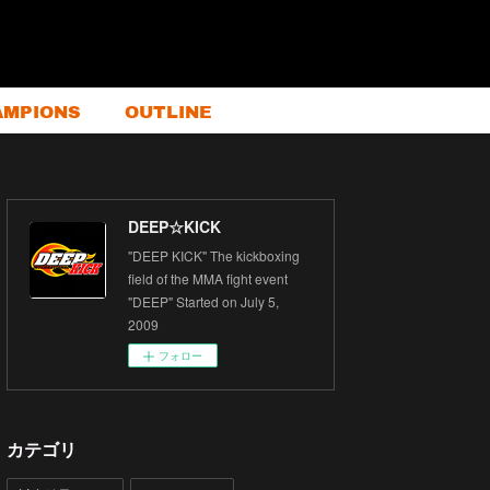
AMPIONS
OUTLINE
DEEP☆KICK
"DEEP KICK" The kickboxing
field of the MMA fight event
"DEEP" Started on July 5,
2009
フォロー
カテゴリ