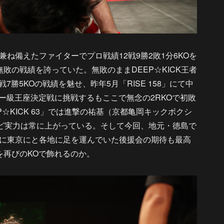
備えたファイターでプロ戦績12戦9勝2敗1分6KOを
敗の戦績を誇っていた。無敗のままDEEP☆KICK王者
7勝5KOの戦績を魅せ、昨年5月「RISE 158」にて中
ター級王座決定戦に挑戦するもここで無念の2RKOで初敗
☆KICK 63」では進撃の祐基（京都亀岡キックボクシ
など実力は常に上がっている。そして今回、地元・徳島で
に東京にと各地に足を運んでいた後援会の期待も最高
を再びのKOで飾れるのか。