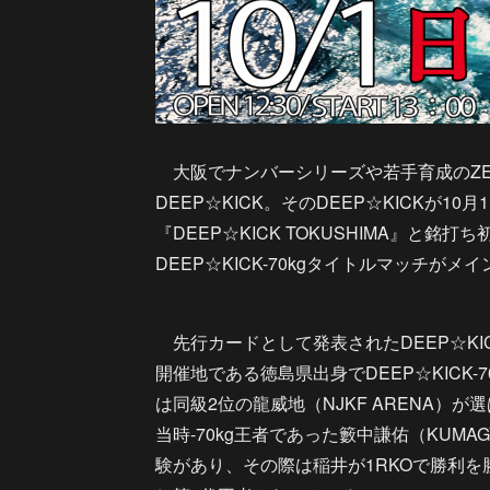
大阪でナンバーシリーズや若手育成のZE
DEEP☆KICK。そのDEEP☆KICKが
『DEEP☆KICK TOKUSHIMA』と
DEEP☆KICK-70kgタイトルマッチ
先行カードとして発表されたDEEP☆KIC
開催地である徳島県出身でDEEP☆KICK-
は同級2位の龍威地（NJKF ARENA）が選
当時-70kg王者であった籔中謙佑（KUM
験があり、その際は稲井が1RKOで勝利