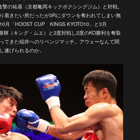
にて進撃の祐基（京都亀岡キックボクシングジム）と対戦。
り着きたい所だったが3Rにダウンを奪われてしまい無
HOOST CUP KINGS KYOTO10」と3月
1」にて康輝（キング・ムエ）と2度対戦し2度のKO勝利を奪取
ってきた稲井へのリベンジマッチ。アウェーなんて関
し遂げられるのか。