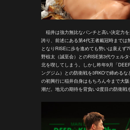
稲井は強力無比なパンチと高い決定力を兼ね
誇り、前述にある第4代王者戴冠時までは無
となりRISEに歩を進めても勢いは衰えず7戦
野椋太（誠至会）とのRISE第3代ウェル
北を喫してしまう。しかし昨年9月「DEEP
ングジム）との防衛戦を3RKOで締める
の初興行に稲井自身はもちろん今まで大阪
潮だ。地元の期待を背負い2度目の防衛戦