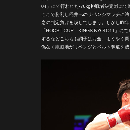
04」にて行われた-70kg挑戦者決定戦
ここで勝利し稲井へのリベンジマッチに辿
念の判定負けを喫してしまう。しかし昨年10月「
「HOOST CUP KINGS KYOTO1
するなどこちらも調子は万全。ようやく周
係なく龍威地がリベンジとベルト奪還を成