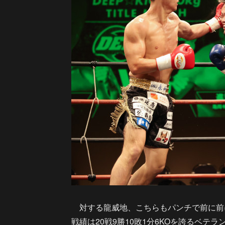
対する龍威地、こちらもパンチで前に前
戦績は20戦9勝10敗1分6KOを誇るベテラン