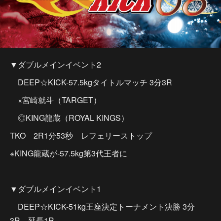
▼ダブルメインイベント2
DEEP☆KICK-57.5kgタイトルマッチ 3分3R
×宮崎就斗（TARGET）
◎KING龍蔵（ROYAL KINGS）
TKO 2R1分53秒 レフェリーストップ
※KING龍蔵が-57.5kg第3代王者に
▼ダブルメインイベント1
DEEP☆KICK-51kg王座決定トーナメント決勝 3分
3R 延長1R