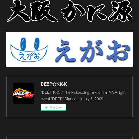
DEEP☆KICK
"DEEP KICK" The kickboxing field of the MMA fight
event "DEEP" Started on July 5, 2009
フォロー