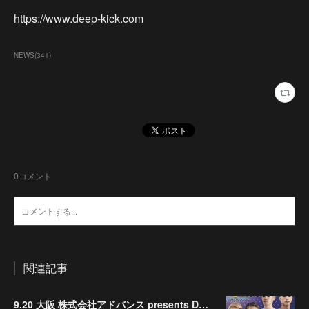
https://www.deep-kick.com
NEWS
(
341
)
0
コメント
関連記事
9.20 大阪 株式会社アドバンス presents DEEP☆KICK 79･80 7月の準決勝を勝ち抜いた6名による-53kg･-65kg･QUEEN-46kgと3つの王座決定戦の開催が決定！