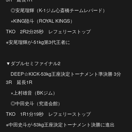
◎安尾瑠輝（K-1ジム心斎橋チームレパード）
×KING陸斗（ROYAL KINGS）
TKO 2R2分25秒 レフェリーストップ
※安尾瑠輝が-51kg第3代王者に
▼ダブルセミファイナル2
DEEP☆KICK-53kg王座決定トーナメント準決勝 3分
3R 延長1R
×上村雄音（BKジム）
◎中田史斗（究道会館）
TKO 1R1分19秒 レフェリーストップ
※中田史斗が-53kg王座決定トーナメント決勝に進出