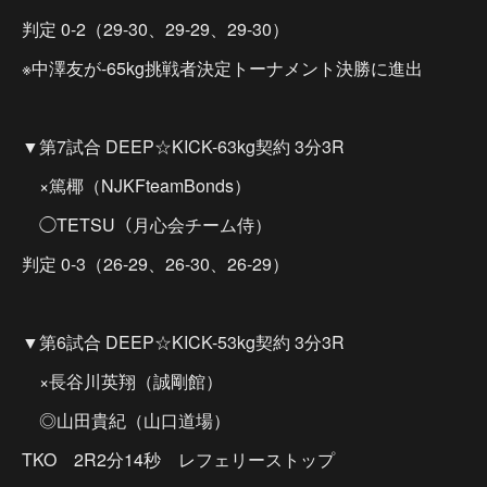
判定 0-2（29-30、29-29、29-30）
※中澤友が-65kg挑戦者決定トーナメント決勝に進出
▼第7試合 DEEP☆KICK-63kg契約 3分3R
×篤椰（NJKFteamBonds）
◯TETSU（月心会チーム侍）
判定 0-3（26-29、26-30、26-29）
▼第6試合 DEEP☆KICK-53kg契約 3分3R
×長谷川英翔（誠剛館）
◎山田貴紀（山口道場）
TKO 2R2分14秒 レフェリーストップ