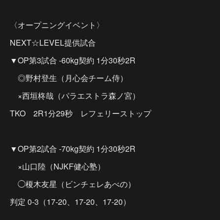
〈オープニングイベント〉
NEXT☆LEVEL提供試合
▼OP第3試合 -60kg契約 1分30秒2R
◎野村登生（月心会チーム侍）
×西垣柊哉（パラエストラ森ノ宮）
TKO 2R1分29秒 レフェリーストップ
▼OP第2試合 -70kg契約 1分30秒2R
×山口陸（NJKF健心塾）
◯榎木友星（ビンチェレあべの）
判定 0-3（17-20、17-20、17-20）