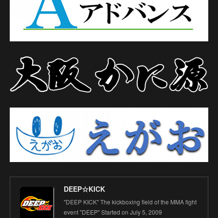
DEEP☆KICK
"DEEP KICK" The kickboxing field of the MMA fight
event "DEEP" Started on July 5, 2009