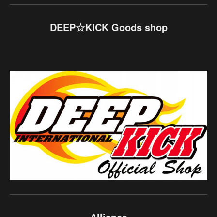
DEEP☆KICK Goods shop
Alliance