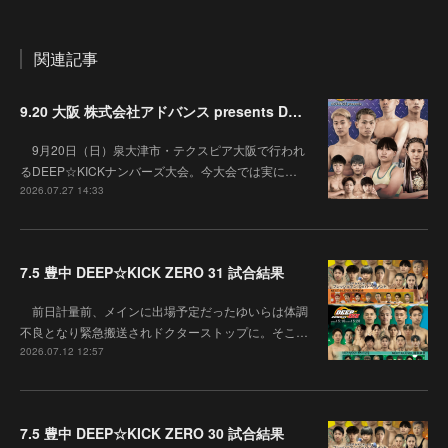
関連記事
9.20 大阪 株式会社アドバンス presents DEEP☆KICK 79･80 7月の準決勝を勝ち抜いた6名による-53kg･-65kg･QUEEN-46kgと3つの王座決定戦の開催が決定！
9月20日（日）泉大津市・テクスピア大阪で行われ
るDEEP☆KICKナンバーズ大会。今大会では実に…
2026.07.27 14:33
7.5 豊中 DEEP☆KICK ZERO 31 試合結果
前日計量前、メインに出場予定だったゆいらは体調
不良となり緊急搬送されドクターストップに。そこ…
2026.07.12 12:57
7.5 豊中 DEEP☆KICK ZERO 30 試合結果