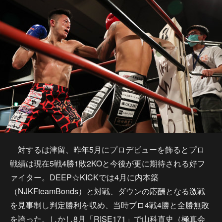
対するは津留、昨年5月にプロデビューを飾るとプロ
戦績は現在5戦4勝1敗2KOと今後が更に期待される好フ
ァイター。DEEP☆KICKでは4月に内本築
（NJKFteamBonds）と対戦、ダウンの応酬となる激戦
を見事制し判定勝利を収め、当時プロ4戦4勝と全勝無敗
を誇った。しかし8月「RISE171」で山科直史（極真会