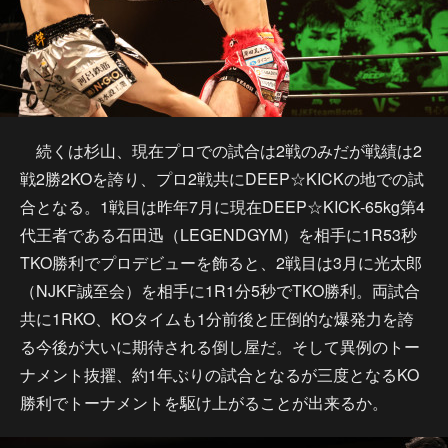
続くは杉山、現在プロでの試合は2戦のみだが戦績は2
戦2勝2KOを誇り、プロ2戦共にDEEP☆KICKの地での試
合となる。1戦目は昨年7月に現在DEEP☆KICK-65kg第4
代王者である石田迅（LEGENDGYM）を相手に1R53秒
TKO勝利でプロデビューを飾ると、2戦目は3月に光太郎
（NJKF誠至会）を相手に1R1分5秒でTKO勝利。両試合
共に1RKO、KOタイムも1分前後と圧倒的な爆発力を誇
る今後が大いに期待される倒し屋だ。そして異例のトー
ナメント抜擢、約1年ぶりの試合となるが三度となるKO
勝利でトーナメントを駆け上がることが出来るか。