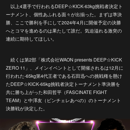
以上4選手で行われるDEEP☆KICK-63kg挑戦者決定ト
ーナメント、個性あふれる面々が出揃った。まずは準決
勝、ここで勝利を手にして2024年4月に開催予定の決勝
へとコマを進めるのは果たして誰だ。気迫溢れる激突の
連続に期待してほしい。
続くは第2部「株式会社WAON presents DEEP☆KICK
ZERO 11」、メインイベントとして開催されるは12月に
行われた-65kg第4代王者である石田迅への挑戦権を懸け
たDEEP☆KICK-65kg挑戦者決定トーナメント準決勝を
共に勝ち上がった和田哲平（FASCINATE FIGHT
TEAM）と中澤友（ビンチェレあべの）のトーナメント
決勝戦が決定した。