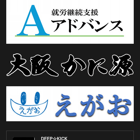
DEEP☆KICK