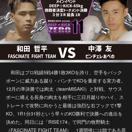
和田はプロ戦績5戦4勝1敗3KOを誇り、空手をバック
ボーンに威力ある蹴り・パンチでKOを量産する実力者。
12月の準決勝では絢太（teamMISAKI）と対戦、サウス
ポーに構える長身の絢太を相手に三日月蹴りやハイ、ス
トレートで攻勢に向かうと最後は強烈な右フックで1撃
KO、1R1分31秒という早々のKO勝利で決勝への進出を
決めた。同日には「RISE174」で同門の牧野騎士
（FASCINATE FIGHT TEAM）、1週間後には師である原