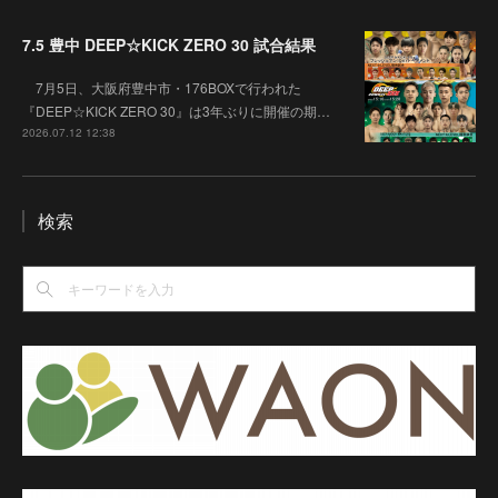
7.5 豊中 DEEP☆KICK ZERO 30 試合結果
7月5日、大阪府豊中市・176BOXで行われた
『DEEP☆KICK ZERO 30』は3年ぶりに開催の期…
2026.07.12 12:38
検索