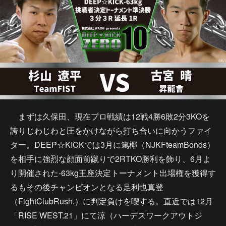
まずは久保田、現在プロ戦績は12戦4勝6敗2分3KOを
誇りじわじわと圧をかけながら打ち合いに向かうファイ
ター。DEEP☆KICKでは3月に篤椰（NJKFteamBonds）
を相手に強烈な顔面前蹴りで2RTKO勝利を飾り、6月よ
り開催された-63kg王座決定トーナメント出場権を獲得す
るもその後チャンピオンとなる足利也真登
（FightClubRush.）に判定負けを喫する。直近では12月
「RISE WEST.21」にて涼（ハーデスワークアウトジ