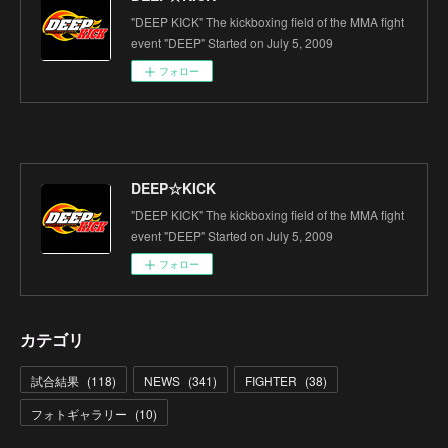
"DEEP KICK" The kickboxing field of the MMA fight
event "DEEP" Started on July 5, 2009
フォロー
DEEP☆KICK
"DEEP KICK" The kickboxing field of the MMA fight
event "DEEP" Started on July 5, 2009
フォロー
カテゴリ
試合結果
(
118
)
NEWS
(
341
)
FIGHTER
(
38
)
フォトギャラリー
(
10
)