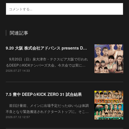
関連記事
9.20 大阪 株式会社アドバンス presents DEEP☆KICK 79･80 7月の準決勝を勝ち抜いた6名による-53kg･-65kg･QUEEN-46kgと3つの王座決定戦の開催が決定！
9月20日（日）泉大津市・テクスピア大阪で行われ
るDEEP☆KICKナンバーズ大会。今大会では実に…
2026.07.27 14:33
7.5 豊中 DEEP☆KICK ZERO 31 試合結果
前日計量前、メインに出場予定だったゆいらは体調
不良となり緊急搬送されドクターストップに。そこ…
2026.07.12 12:57