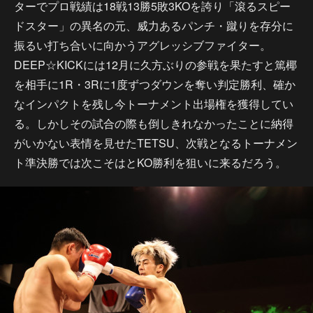
ターでプロ戦績は18戦13勝5敗3KOを誇り「滾るスピー
ドスター」の異名の元、威力あるパンチ・蹴りを存分に
振るい打ち合いに向かうアグレッシブファイター。
DEEP☆KICKには12月に久方ぶりの参戦を果たすと篤椰
を相手に1R・3Rに1度ずつダウンを奪い判定勝利、確か
なインパクトを残し今トーナメント出場権を獲得してい
る。しかしその試合の際も倒しきれなかったことに納得
がいかない表情を見せたTETSU、次戦となるトーナメン
ト準決勝では次こそはとKO勝利を狙いに来るだろう。