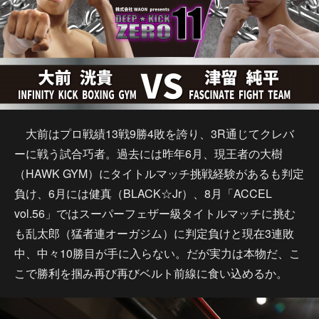
大前はプロ戦績13戦9勝4敗を誇り、3R通じてクレバ
ーに戦う試合巧者。過去には昨年6月、現王者の大樹
（HAWK GYM）にタイトルマッチ挑戦経験があるも判定
負け、6月には健真（BLACK☆Jr）、8月「ACCEL
vol.56」ではスーパーフェザー級タイトルマッチに挑む
も乱太郎（猛者連オーガジム）に判定負けと現在3連敗
中、中々10勝目が手に入らない。だが実力は本物だ、こ
こで勝利を掴み再び再びベルト前線に食い込めるか。