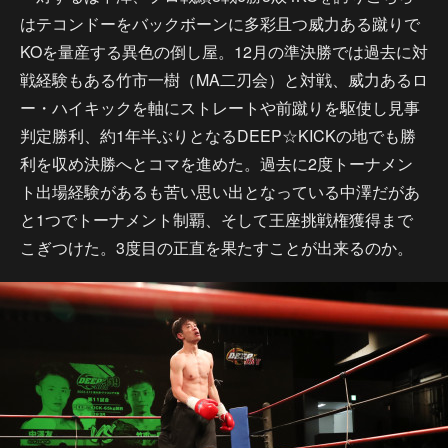
はテコンドーをバックボーンに多彩且つ威力ある蹴りで
KOを量産する異色の倒し屋。12月の準決勝では過去に対
戦経験もある竹市一樹（MA二刃会）と対戦、威力あるロ
ー・ハイキックを軸にストレートや前蹴りを駆使し見事
判定勝利、約1年半ぶりとなるDEEP☆KICKの地でも勝
利を収め決勝へとコマを進めた。過去に2度トーナメン
ト出場経験があるも苦い思い出となっている中澤だがあ
と1つでトーナメント制覇、そして王座挑戦権獲得まで
こぎつけた。3度目の正直を果たすことが出来るのか。