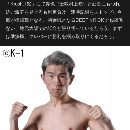
「Krush.152」にて昇也（士魂村上塾）と延長にもつれ
込む激闘を見せるも判定負け、連勝記録をストップし今
回が復帰戦となる。初参戦となるDEEP☆KICKでも関係
ない、地元大阪での試合と張り切っているだろう。まず
は準決勝、クレバーに勝利を掴み取りにくるだろう。