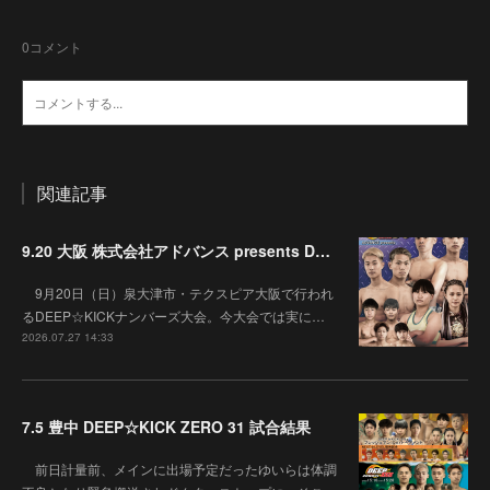
0
コメント
関連記事
9.20 大阪 株式会社アドバンス presents DEEP☆KICK 79･80 7月の準決勝を勝ち抜いた6名による-53kg･-65kg･QUEEN-46kgと3つの王座決定戦の開催が決定！
9月20日（日）泉大津市・テクスピア大阪で行われ
るDEEP☆KICKナンバーズ大会。今大会では実に…
2026.07.27 14:33
7.5 豊中 DEEP☆KICK ZERO 31 試合結果
前日計量前、メインに出場予定だったゆいらは体調