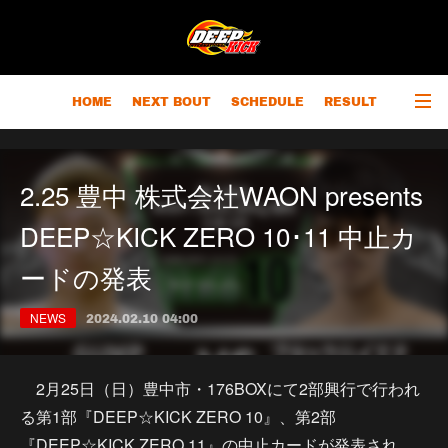
HOME
NEXT BOUT
SCHEDULE
RESULT
RANKING
CHAMPIONS
OUTLINE
2.25 豊中 株式会社WAON presents
DEEP☆KICK ZERO 10･11 中止カ
ードの発表
NEWS
2024.02.10 04:00
2月25日（日）豊中市・176BOXにて2部興行で行われ
る第1部『DEEP☆KICK ZERO 10』、第2部
『DEEP☆KICK ZERO 11』の中止カードが発表され