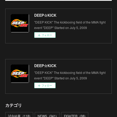
DEEP☆KICK
"DEEP KICK" The kickboxing field of the MMA fight
event "DEEP" Started on July 5, 2009
フォロー
DEEP☆KICK
"DEEP KICK" The kickboxing field of the MMA fight
event "DEEP" Started on July 5, 2009
フォロー
カテゴリ
試合結果
(
118
)
NEWS
(
341
)
FIGHTER
(
38
)