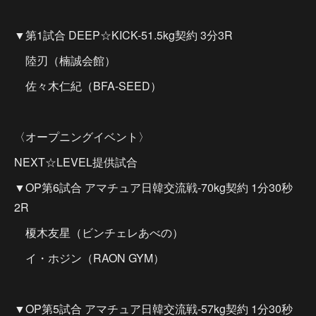
▼第1試合 DEEP☆KICK-51.5kg契約 3分3R
陸刃（楠誠会館）
佐々木仁紀（BFA-SEED）
〈オープニングイベント〉
NEXT☆LEVEL提供試合
▼OP第6試合 アマチュア日韓交流戦-70kg契約 1分30秒
2R
榎木友星（ビンチェレあべの）
イ・ホジン（RAON GYM）
▼OP第5試合 アマチュア日韓交流戦-57kg契約 1分30秒