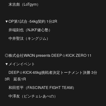
末吉彪（LoTgym）
▼OP第1試合 -54kg契約 1分2R
井端刻也（NJKF健心塾）
中井聖汰（キングジム）
◎株式会社WAON presents DEEP☆KICK ZERO 11
▼メインイベント
DEEP☆KICK-65kg挑戦者決定トーナメント決勝 3分
3R 延長1R
和田哲平（FASCINATE FIGHT TEAM）
中澤友（ビンチェレあべの）