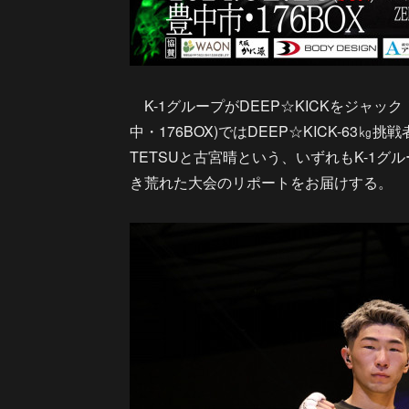
K-1グループがDEEP☆KICKをジャック！？
中・176BOX)ではDEEP☆KICK-6
TETSUと古宮晴という、いずれもK-1
き荒れた大会のリポートをお届けする。