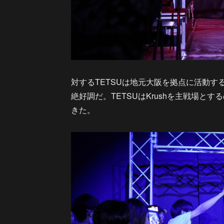
対するTETSUは地元大阪を拠点に活動す
絶好調だ。TETSUはKrushを主戦場とす
きた。