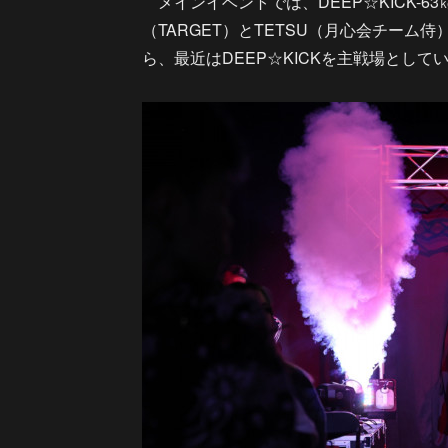
メインイベントでは、DEEP☆KICK-
（TARGET）とTETSU（月心会チーム
ら、最近はDEEP☆KICKを主戦場として