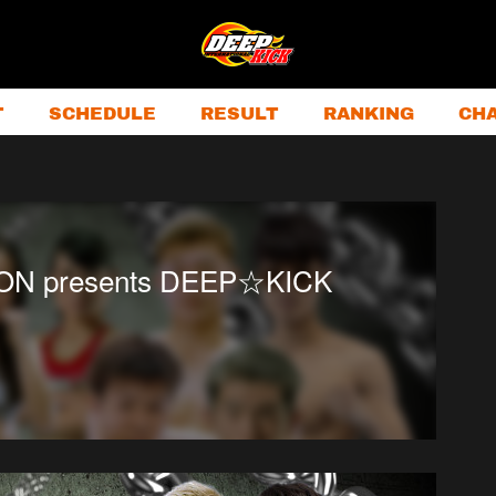
T
SCHEDULE
RESULT
RANKING
CH
 presents DEEP☆KICK