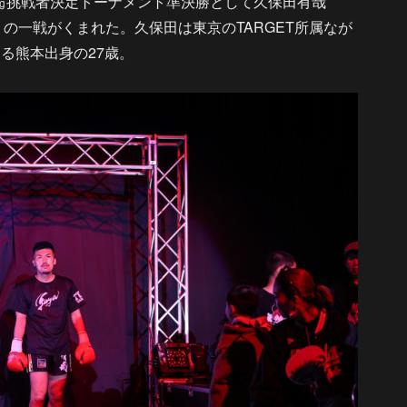
63㎏挑戦者決定トーナメント準決勝として久保田有哉
侍）の一戦がくまれた。久保田は東京のTARGET所属なが
いる熊本出身の27歳。