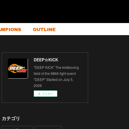
AMPIONS
OUTLINE
DEEP☆KICK
"DEEP KICK" The kickboxing
field of the MMA fight event
"DEEP" Started on July 5,
2009
フォロー
カテゴリ