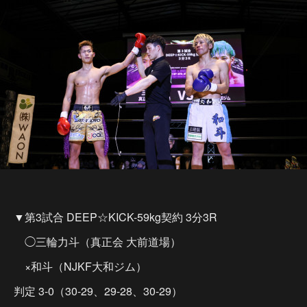
▼第3試合 DEEP☆KICK-59kg契約 3分3R
◯三輪力斗（真正会 大前道場）
×和斗（NJKF大和ジム）
判定 3-0（30-29、29-28、30-29）