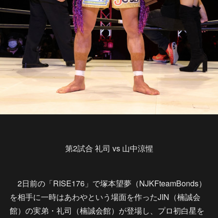
第2試合 礼司 vs 山中涼惺
2日前の「RISE176」で塚本望夢（NJKFteamBonds）
を相手に一時はあわやという場面を作ったJIN（楠誠会
館）の実弟・礼司（楠誠会館）が登場し、プロ初白星を