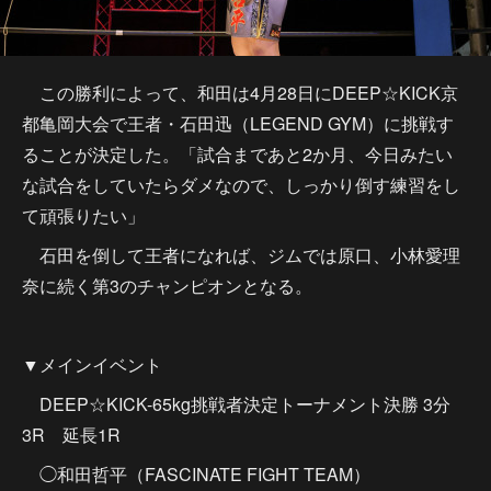
この勝利によって、和田は4月28日にDEEP☆KICK京
都亀岡大会で王者・石田迅（LEGEND GYM）に挑戦す
ることが決定した。「試合まであと2か月、今日みたい
な試合をしていたらダメなので、しっかり倒す練習をし
て頑張りたい」
石田を倒して王者になれば、ジムでは原口、小林愛理
奈に続く第3のチャンピオンとなる。
▼メインイベント
DEEP☆KICK-65kg挑戦者決定トーナメント決勝 3分
3R 延長1R
◯和田哲平（FASCINATE FIGHT TEAM）