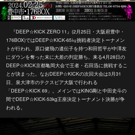
『DEEP☆KICK ZERO 11』(2月25日・大阪府豊中・
176BOX)ではDEEP☆KICK-65㎏挑戦者決定トーナメン
トが行われ、原口健飛の遺伝子を持つ和田哲平が中澤友
にダウンを奪った末に大差の判定勝ち。来る4月28日の
DEEP☆KICK京都亀岡大会で王者・石田迅に挑戦するこ
とが決まった。なおDEEP☆KICKの次回大会は3月31
日、泉大津市のテクスピア大阪で行われる
「DEEP☆KICK 69」。メインではKING剛と中田史斗の
間でDEEP☆KICK-53kg王座決定トーナメント決勝が争
われる。