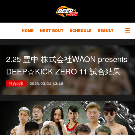
HOME
NEXT BOUT
SCHEDULE
RESULT
RANKING
CHAMPIONS
OUTLINE
2.25 豊中 株式会社WAON presents
DEEP☆KICK ZERO 11 試合結果
試合結果
2024.03.01 13:16