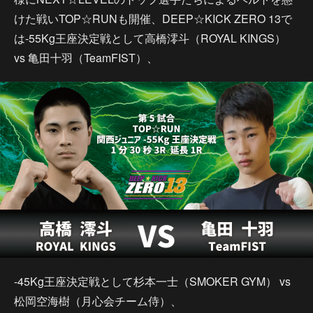
けた戦いTOP☆RUNも開催、DEEP☆KICK ZERO 13で
は-55Kg王座決定戦として高橋澪斗（ROYAL KINGS）
vs 亀田十羽（TeamFIST）、
-45Kg王座決定戦として杉本一士（SMOKER GYM） vs
松岡空海樹（月心会チーム侍）、