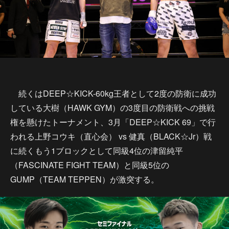
続くはDEEP☆KICK-60kg王者として2度の防衛に成功
している大樹（HAWK GYM）の3度目の防衛戦への挑戦
権を懸けたトーナメント、3月「DEEP☆KICK 69」で行
われる上野コウキ（直心会） vs 健真（BLACK☆Jr）戦
に続くもう1ブロックとして同級4位の津留純平
（FASCINATE FIGHT TEAM）と同級5位の
GUMP（TEAM TEPPEN）が激突する。