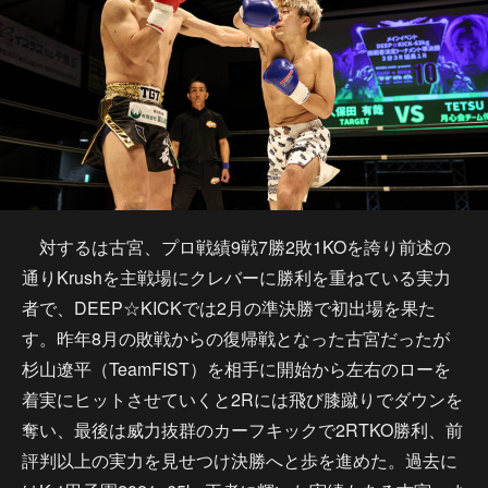
対するは古宮、プロ戦績9戦7勝2敗1KOを誇り前述の
通りKrushを主戦場にクレバーに勝利を重ねている実力
者で、DEEP☆KICKでは2月の準決勝で初出場を果た
す。昨年8月の敗戦からの復帰戦となった古宮だったが
杉山遼平（TeamFIST）を相手に開始から左右のローを
着実にヒットさせていくと2Rには飛び膝蹴りでダウンを
奪い、最後は威力抜群のカーフキックで2RTKO勝利、前
評判以上の実力を見せつけ決勝へと歩を進めた。過去に