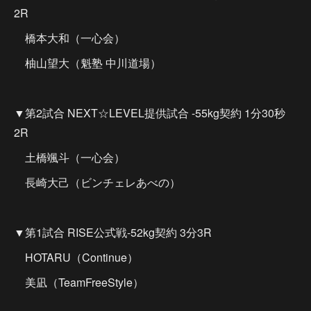
2R
橋本大和（一心会）
柚山望大（魁塾 中川道場）
▼第2試合 NEXT☆LEVEL提供試合 -55kg契約 1分30秒
2R
土橋颯斗（一心会）
長崎大己（ビンチェレあべの）
▼第1試合 RISE公式戦-52kg契約 3分3R
HOTARU（Continue）
美凪（TeamFreeStyle）