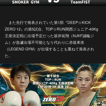
また先行で発表されていた第1部『DEEP☆KICK
ZERO 12』の第5試合、TOP☆RUN関西ジュニア-40Kg
王座決定戦に出場予定だった坂井祐翔（NJKF誠輪ジ
ム）が急遽出場不可能となり代わりに赤坂來依
（LEGEND GYM）が出場することも重ねて発表され
た。