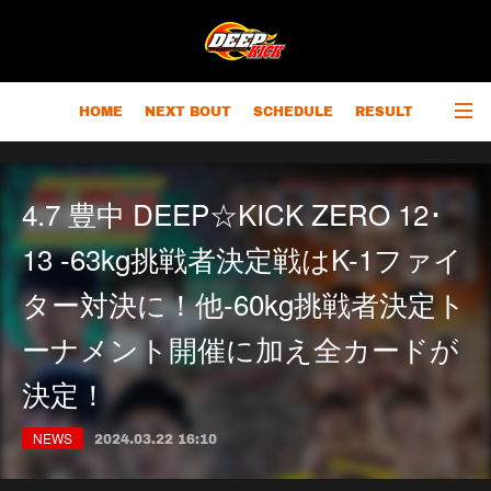
HOME
NEXT BOUT
SCHEDULE
RESULT
RANKING
CHAMPIONS
OUTLINE
4.7 豊中 DEEP☆KICK ZERO 12･
13 -63kg挑戦者決定戦はK-1ファイ
ター対決に！他-60kg挑戦者決定ト
ーナメント開催に加え全カードが
決定！
NEWS
2024.03.22 16:10