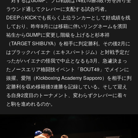
対するはGUMP、プロ戦績は14戦10勝3敗1分を誇り全
ラウンド通してクレバーに支配する試合巧者。
DEEP☆KICKでも長らく上位ランカーとして好成績を残
しており、昨年9月には移籍に伴いリングネームを濱田
祐生からGUMPに変更し階級を上げると杉本祥
（TARGET SHIBUYA）を相手に判定勝利。その後2月に
はブラックハイエナ（エキスパートジム）と対戦予定だ
ったがハイエナの怪我で中止となるも3月、急遽決まっ
たノースエリア格闘技イベント「BOUT49」でメインに
抜擢、愛翔（Kickboxing Academy Sapporo）を相手に判
定勝利を収め移籍後3連勝を記録している。そして迎え
る自身2度目のトーナメント、変わらずクレバーに着々
と駒を進めれるのか。