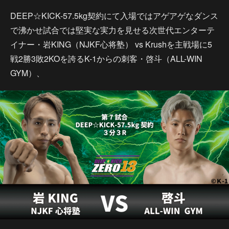
DEEP☆KICK-57.5kg契約にて入場ではアゲアゲなダンス
で沸かせ試合では堅実な実力を見せる次世代エンターテ
イナー・岩KING（NJKF心将塾） vs Krushを主戦場に5
戦2勝3敗2KOを誇るK-1からの刺客・啓斗（ALL-WIN
GYM）、