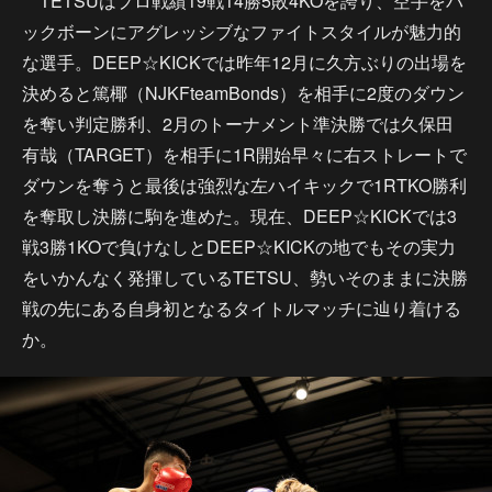
TETSUはプロ戦績19戦14勝5敗4KOを誇り、空手をバ
ックボーンにアグレッシブなファイトスタイルが魅力的
な選手。DEEP☆KICKでは昨年12月に久方ぶりの出場を
決めると篤椰（NJKFteamBonds）を相手に2度のダウン
を奪い判定勝利、2月のトーナメント準決勝では久保田
有哉（TARGET）を相手に1R開始早々に右ストレートで
ダウンを奪うと最後は強烈な左ハイキックで1RTKO勝利
を奪取し決勝に駒を進めた。現在、DEEP☆KICKでは3
戦3勝1KOで負けなしとDEEP☆KICKの地でもその実力
をいかんなく発揮しているTETSU、勢いそのままに決勝
戦の先にある自身初となるタイトルマッチに辿り着ける
か。