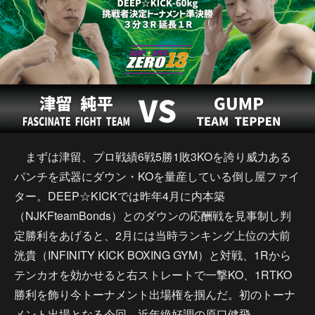
まずは津留、プロ戦績6戦5勝1敗3KOを誇り威力ある
パンチを武器にダウン・KOを量産している倒し屋ファイ
ター。DEEP☆KICKでは昨年4月に内本築
（NJKFteamBonds）とのダウンの応酬戦を見事制し判
定勝利をあげると、2月には当時ランキング上位の大前
洸貴（INFINITY KICK BOXING GYM）と対戦、1Rから
テンカオを効かせると右ストレートで一撃KO、1RTKO
勝利を飾り今トーナメント出場権を掴んだ。初のトーナ
メント出場となる今回、近年絶好調の原口健飛