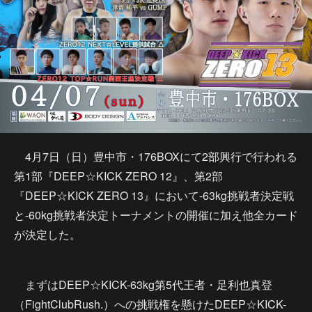
4月7日（日）豊中市・176BOXにて2部興行で行われる
第1部『DEEP☆KICK ZERO 12』、第2部
『DEEP☆KICK ZERO 13』において-63kg挑戦者決定戦
と-60kg挑戦者決定トーナメントの開催に加え他全カード
が決定した。
まずはDEEP☆KICK-63kg第5代王者・足利也真登
（FightClubRush.）への挑戦権を懸けたDEEP☆KICK-