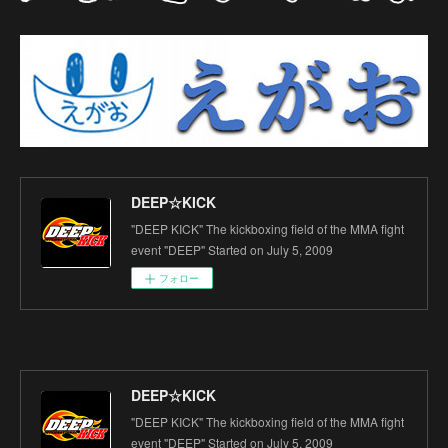
DEEP☆KICK
"DEEP KICK" The kickboxing field of the MMA fight
event "DEEP" Started on July 5, 2009
フォロー
DEEP☆KICK
"DEEP KICK" The kickboxing field of the MMA fight
event "DEEP" Started on July 5, 2009