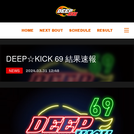
HOME
NEXT BOUT
SCHEDULE
RESULT
RANKING
CHAMPIONS
OUTLINE
DEEP☆KICK 69 結果速報
NEWS
2024.03.31 12:48