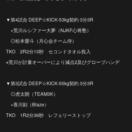
▼第4試合 DEEP☆KICK-53kg契約 3分3R
×荒川ルシファー大夢（NJKF心将塾）
◎松本愛斗（月心会チーム侍）
TKO 2R2分13秒 セコンドタオル投入
※荒川が計量オーバーにより減点2及びグローブハンデ
▼第3試合 DEEP☆KICK-55kg契約 3分3R
◎虎太朗（TEAM3K）
×香川刻（Blaze）
TKO 1R2分36秒 レフェリーストップ