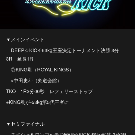
▼メインイベント
DEEP☆KICK-53kg王座決定トーナメント決勝 3分
3R 延長1R
◎KING剛（ROYAL KINGS）
×中田史斗（究道会館）
TKO 1R3分00秒 レフェリーストップ
※KING剛が-53kg第5代王者に
▼セミファイナル
スペシャルワンマッチ DEEP☆KICK-58kg契約 3分3R