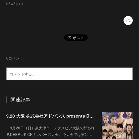
NEWS
(
341
)
0
コメント
関連記事
9.20 大阪 株式会社アドバンス presents DEEP☆KICK 79･80 7月の準決勝を勝ち抜いた6名による-53kg･-65kg･QUEEN-46kgと3つの王座決定戦の開催が決定！
9月20日（日）泉大津市・テクスピア大阪で行われ
るDEEP☆KICKナンバーズ大会。今大会では実に…