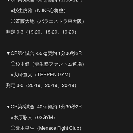
×杉生虎雅（NJKF心将塾）
◯斉藤大地（パラエストラ東大阪）
判定 0-3（19-20、18-20、19-20）
▼OP第4試合 -55kg契約 1分30秒2R
◯杉本健（龍生塾ファントム道場）
×大崎寛太（TEPPEN GYM）
判定 3-0（20-19、20-19、20-19）
▼OP第3試合 -40kg契約 1分30秒2R
×木原彩人（02GYM）
◯阪本皇生（Menace Fight Club）