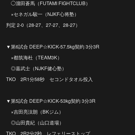
◯溜田蒼馬（FUTAMI FIGHTCLUB）
×セネガル駿一（NJKF心将塾）
判定 2-0（28-27、27-27、28-27）
▼第6試合 DEEP☆KICK-57.5kg契約 3分3R
×都筑海杜（TEAM3K）
◎嘉武士（NJKF健心塾）
TKO 2R1分58秒 セコンドタオル投入
▼第5試合 DEEP☆KICK-53kg契約 3分3R
×吉田亮汰朗（BKジム）
◎山田貴紀（山口道場）
TKO 2R2分2秒 レフェリーストップ