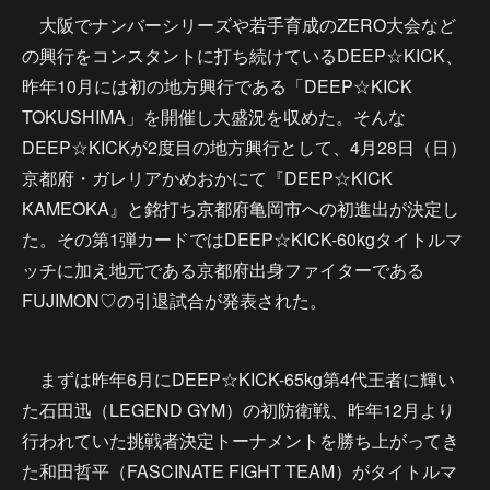
大阪でナンバーシリーズや若手育成のZERO大会など
の興行をコンスタントに打ち続けているDEEP☆KICK、
昨年10月には初の地方興行である「DEEP☆KICK
TOKUSHIMA」を開催し大盛況を収めた。そんな
DEEP☆KICKが2度目の地方興行として、4月28日（日）
京都府・ガレリアかめおかにて『DEEP☆KICK
KAMEOKA』と銘打ち京都府亀岡市への初進出が決定し
た。その第1弾カードではDEEP☆KICK-60kgタイトルマ
ッチに加え地元である京都府出身ファイターである
FUJIMON♡の引退試合が発表された。
まずは昨年6月にDEEP☆KICK-65kg第4代王者に輝い
た石田迅（LEGEND GYM）の初防衛戦、昨年12月より
行われていた挑戦者決定トーナメントを勝ち上がってき
た和田哲平（FASCINATE FIGHT TEAM）がタイトルマ