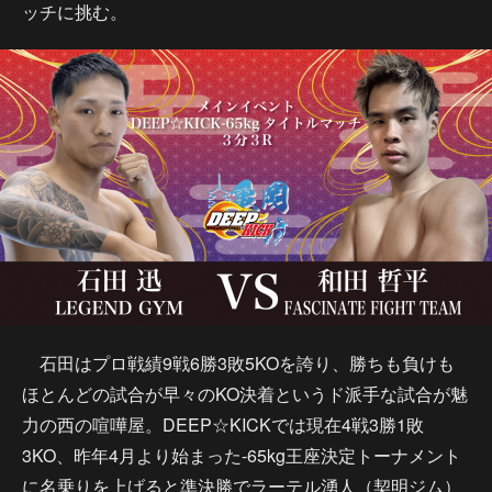
ッチに挑む。
石田はプロ戦績9戦6勝3敗5KOを誇り、勝ちも負けも
ほとんどの試合が早々のKO決着というド派手な試合が魅
力の西の喧嘩屋。DEEP☆KICKでは現在4戦3勝1敗
3KO、昨年4月より始まった-65kg王座決定トーナメント
に名乗りを上げると準決勝でラーテル湧人（契明ジム）