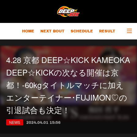
HOME
NEXT BOUT
SCHEDULE
RESULT
RANKING
CHAMPIONS
OUTLINE
4.28 京都 DEEP☆KICK KAMEOKA
DEEP☆KICKの次なる開催は京
都！-60kgタイトルマッチに加え
エンターテイナー･FUJIMON♡の
引退試合も決定！
NEWS
2024.04.01 15:56