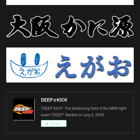
DEEP☆KICK
"DEEP KICK" The kickboxing field of the MMA fight
event "DEEP" Started on July 5, 2009
フォロー