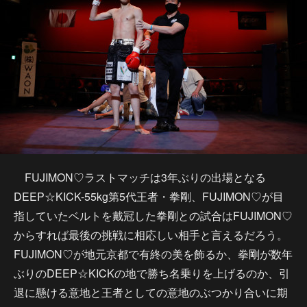
FUJIMON♡ラストマッチは3年ぶりの出場となる
DEEP☆KICK-55kg第5代王者・拳剛、FUJIMON♡が目
指していたベルトを戴冠した拳剛との試合はFUJIMON♡
からすれば最後の挑戦に相応しい相手と言えるだろう。
FUJIMON♡が地元京都で有終の美を飾るか、拳剛が数年
ぶりのDEEP☆KICKの地で勝ち名乗りを上げるのか、引
退に懸ける意地と王者としての意地のぶつかり合いに期