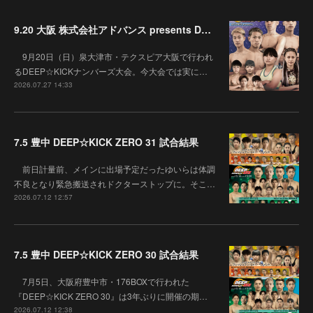
9.20 大阪 株式会社アドバンス presents DEEP☆KICK 79･80 7月の準決勝を勝ち抜いた6名による-53kg･-65kg･QUEEN-46kgと3つの王座決定戦の開催が決定！
9月20日（日）泉大津市・テクスピア大阪で行われ
るDEEP☆KICKナンバーズ大会。今大会では実に…
2026.07.27 14:33
7.5 豊中 DEEP☆KICK ZERO 31 試合結果
前日計量前、メインに出場予定だったゆいらは体調
不良となり緊急搬送されドクターストップに。そこ…
2026.07.12 12:57
7.5 豊中 DEEP☆KICK ZERO 30 試合結果
7月5日、大阪府豊中市・176BOXで行われた
『DEEP☆KICK ZERO 30』は3年ぶりに開催の期…
2026.07.12 12:38