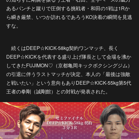
あるパンチと蹴りで圧倒する挑戦者・和田の1戦は1Rか
ら瞬き厳禁、いつか訪れるであろうKO決着の瞬間を見逃
すな。
続くはDEEP☆KICK-58kg契約ワンマッチ、長く
DEEP☆KICKを代表する盛り上げ隊長として会場を沸か
してきたFUJIMON♡（京都亀岡キックボクシングジム）
の引退に伴うラストマッチが決定、本人の「最後は強敵
と戦いたい」という意向もありDEEP☆KICK-55kg第5代
王者の拳剛（誠剛館）との対戦が発表された。