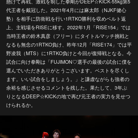
懸けて再戦、激戦を制した拳剛がDEEP☆KICK-55kg第5
代王者を戴冠した。2021年4月には麻太郎（NJKF健心
塾）を相手に防衛戦を行い1RTKO勝利を収めベルト返
上、主戦場をRISEに移す。2022年1月「RISE154」では
当時王者の鈴木真彦（フリー）にタイトルマッチ挑戦と
なるも無念の1RTKO負け、昨年12月「RISE174」では平
野凌我（MTS）に1RTKO負けと今回が復帰戦となる。今
試合に向け拳剛は「FUJIMON♡選手の最後の試合に僕を
選んでいただきありがとうございます。ベストを尽くし
ます。いい試合をしましょう。」と謙虚ながらも強者の
余裕を感じさせるコメントを残した。果たして、3年ぶ
りとなるDEEP☆KICKの地で再び元王者の実力を見せつ
けられるか。