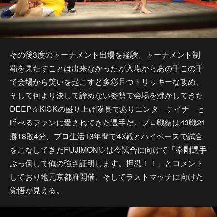
その後3度のトーナメント出場を経験、トーナメント制
覇を果たすことは出来なかったが入場からあの手この手
で会場から笑いを起こすと多彩且つトリッキーな攻め、
そして何より決して諦めない姿勢で会場を沸かしてきた
DEEP☆KICKの盛り上げ隊長でありエンターテイナーと
呼べるファンに愛されてきた選手だ。プロ戦績は43戦21
勝18敗4分、プロ生活13年間で43戦とハイペースで試合
をこなしてきたFUJIMON♡は今試合に向けて「拳剛選手
ぶっ倒して俺の強さ証明します。押忍！！」とコメント
しており地元京都府開催、そしてラストマッチに向けた
覚悟が見える。