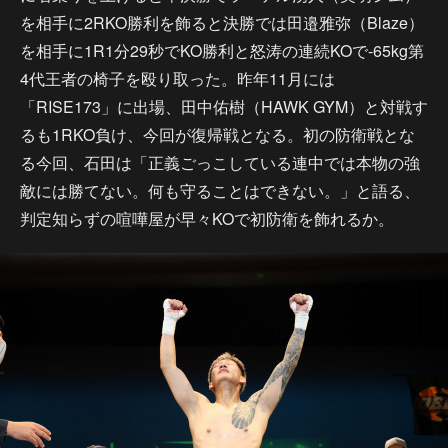
を相手に2RKO勝利を飾ると決勝では田邉雅弥（Blaze）
を相手に1R1分29秒でKO勝利と怒涛の連続KOで-65kg第
4代王者の椅子を殴り取った。昨年11月には
「RISE173」に出場、田中佑樹（HAWK GYM）と対戦す
るも1RKO負け、今回が復帰戦となる。初の防衛戦とな
る今回、石田は「正義ごっこしている連中では本物の強
敵には勝てない。何も守ることはできない。」と語る、
判定知らずの喧嘩屋が早々KOで初防衛を飾れるか。