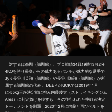
対するは拳剛（誠剛館）、プロ戦績34戦19勝13敗2分
4KOを誇り長身からの威力あるパンチが魅力的な選手で
あり長谷川英翔（誠剛館）や長谷川海翔（誠剛館）が所
属する誠剛館の代表 。DEEP☆KICKでは2019年1月
に-55kg王座決定戦に挑み内藤凌太（ストライキングジム
Ares）に判定負けを喫すも、その後行われた挑戦者決定
トーナメントを制覇し2020年2月に内藤と再びベルトを