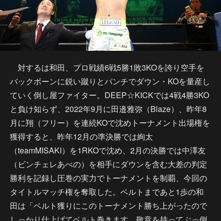
対するは和田、プロ戦績6戦5勝1敗3KOを誇り空手を
バックボーンに鋭い蹴りとパンチでダウン・KOを量産し
ていく倒し屋ファイター。DEEP☆KICKでは4戦4勝3KO
と負け知らず、2022年9月に田邉雅弥（Blaze）、昨年8
月に翔（フリー）を連続KOで沈めトーナメント出場権を
獲得すると、昨年12月の準決勝では絢太
（teamMISAKI）を1RKOで沈め、2月の決勝では中澤友
（ビンチェレあべの）を相手にダウンを含む大差の判定
勝利を記録し圧巻の実力でトーナメントを制覇、今回の
タイトルマッチ権を奪取した。ベルトまであと1歩の和
田は「ベルト獲りにこのトーナメント勝ち上がったので
しっかり仕上げてベルト巻きます、敬意を持ってぶっ倒