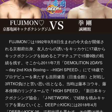
FUJIMON♡は1992年9月8日生まれの今大会が開催さ
れる京都府出身、友人からの誘いをキッカケに17歳から
キックボクシングを始めるとアマチュアで15勝9敗の戦
績を残す。そこから2011年7月「DEMOLITION 2DAYS
～day 2nd Kick Boxing～ –HIGH SPEED-」にて18歳で
プロデビューを果たすも吉田健吾（日進会館）と対戦し
3RTKO負けと苦い思い出となる。当時は藤本コウキ、藤
本倖輝のリングネームで「HIGH SPEED」「新日本キッ
クボクシング協会」「J-NETWORK」で経験を積みキャ
リアを重ねていくと、DEEP☆KICKには2018年4月
「DEEP☆KICK 35」で初出場を果たす。その際は雄大