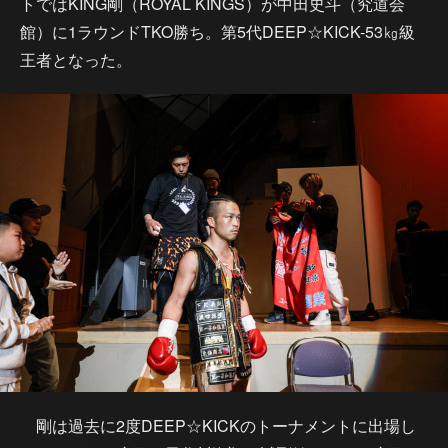
トではKING剛（ROYAL KINGS）が中田史斗（究道会
館）に1ラウンドTKO勝ち。第5代DEEP☆KICK-53㎏級
王者となった。
剛は過去に2度DEEP☆KICKのトーナメントに出場し