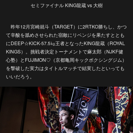
セミファイナル KING龍蔵 vs 大樹
昨年12月宮崎就斗（TARGET）に2RTKO勝ちし、かつ
て辛酸を舐めさせられた宿敵にリベンジを果たすととも
にDEEP☆KICK-57.5㎏王者となったKING龍蔵（ROYAL
KINGS）。挑戦者決定トーナメントで麻太郎（NJKF健
心塾）とFUJIMON♡（京都亀岡キックボクシングジム）
を撃破した実力はタイトルマッチで結実したといっても
いいだろう。