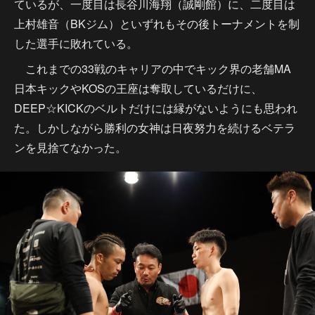
ているが、一度目は長谷川海翔（誠剛館）に、二度目は
上村雄音（BKジム）といずれもその後トーナメントを制
した選手に敗れている。
これまでの33戦のキャリアの中でキック界の老舗MA
日本キックやKOSの王座は奪取しているだけに、
DEEP☆KICKのベルトだけには縁がないようにも思われ
た。しかしながら勝利の女神は日夜努力を続けるベテラ
ンを見捨てなかった。