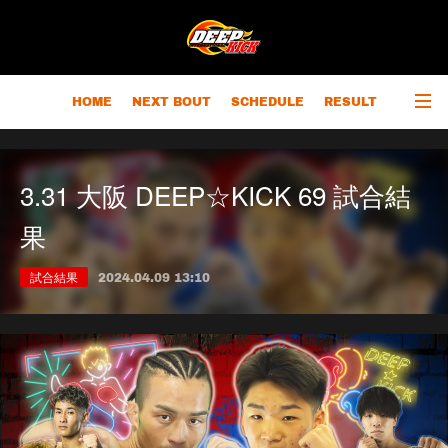
HOME
NEXT BOUT
SCHEDULE
RESULT
RANKING
CHAMPIONS
OUTLINE
3.31 大阪 DEEP☆KICK 69 試合結
果
試合結果
2024.04.09 13:10