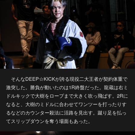
そんなDEEP☆KICKが誇る現役二大王者が契約体重で
激突した。勝負が動いたのは1R終盤だった。龍蔵は右ミ
ドルキックで大樹をロープまで大きく吹っ飛ばす。2Rに
なると、大樹のミドルに合わせてワンツーを打ったりす
るなどのカウンター殺法に活路を見出す。蹴り足を払っ
てスリップダウンを奪う場面もあった。