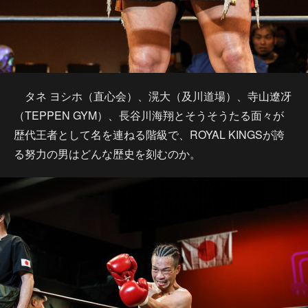
タネ ヨシホ（直心会）、滉大（及川道場）、寺山遼冴
（TEPPEN GYM）、長谷川海翔とそうそうたる面々が
歴代王者として名を連ねる階級で、ROYAL KINGSが誇
る努力の男はどんな歴史を刻むのか。