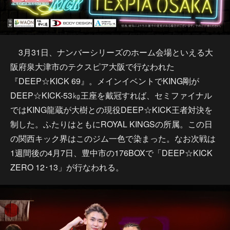
3月31日、ナンバーシリーズのホーム会場といえる大
阪府泉大津市のテクスピア大阪で行なわれた
『DEEP☆KICK 69』。メインイベントでKING剛が
DEEP☆KICK-53㎏王座を戴冠すれば、セミファイナル
ではKING龍蔵が大樹との現役DEEP☆KICK王者対決を
制した。ふたりはともにROYAL KINGSの所属。この日
の関西キック界はこのジム一色で染まった。なお次戦は
1週間後の4月7日、豊中市の176BOXで「DEEP☆KICK
ZERO 12･13」が行なわれる。