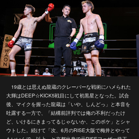
19歳とは思えぬ龍蔵のクレーバーな戦術にハメられた
大輝はDEEP☆KICK5戦目にして初黒星となった。試合
後、マイクを握った龍蔵は「いや、しんどっ」と本音を
吐露する一方で、「結構前評判では俺の不利だったけ
ど、いけるにきまってるじゃないか、このボケ」とシャ
ウトした。続けて「次、6月のRISE大阪で梅井とやって
もいいんで。以上」と京都出身で元RISEフェザー級王