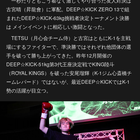
一秒たりともこう着なく激しくやり合った友人対決は
古宮晴（昇龍會）に軍配。DEEP☆KICK ZERO 13で組
まれたDEEP☆KICK-63kg挑戦者決定トーナメント決勝
は メインイベントに相応しい激闘となった。
TETSU（月心会チーム侍）と古宮はともにK-1を主戦
場にするファイターで、準決勝ではそれぞれ他団体の選
手を破って勝ち上がってきた。昨年12月開催の
DEEP☆KICK-51kg第3代王座決定戦でKING陸斗
（ROYAL KINGS）を破った安尾瑠輝（K-1ジム心斎橋チ
ームレパード）ではないが、最近DEEP☆KICKではK-1
勢の活躍が目立つ。