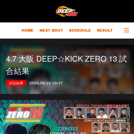
HOME
NEXT BOUT
SCHEDULE
RESULT
RANKING
CHAMPIONS
OUTLINE
4.7 大阪 DEEP☆KICK ZERO 13 試
合結果
試合結果
2024.04.15 16:37