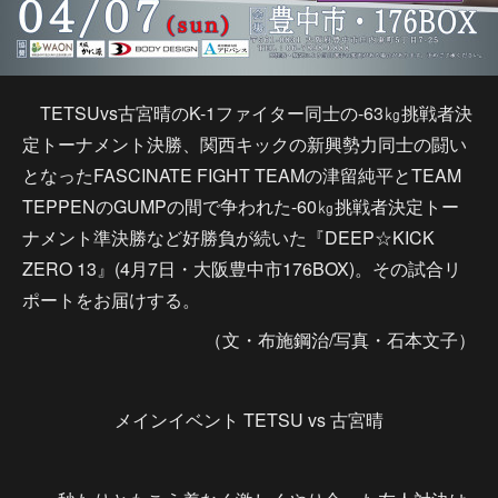
TETSUvs古宮晴のK-1ファイター同士の-63㎏挑戦者決
定トーナメント決勝、関西キックの新興勢力同士の闘い
となったFASCINATE FIGHT TEAMの津留純平とTEAM
TEPPENのGUMPの間で争われた-60㎏挑戦者決定トー
ナメント準決勝など好勝負が続いた『DEEP☆KICK
ZERO 13』(4月7日・大阪豊中市176BOX)。その試合リ
ポートをお届けする。
（文・布施鋼治/写真・石本文子）
メインイベント TETSU vs 古宮晴