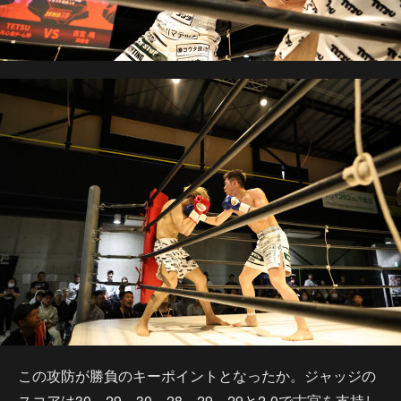
この攻防が勝負のキーポイントとなったか。ジャッジの
スコアは30－29、30－28、29－29と2-0で古宮を支持し