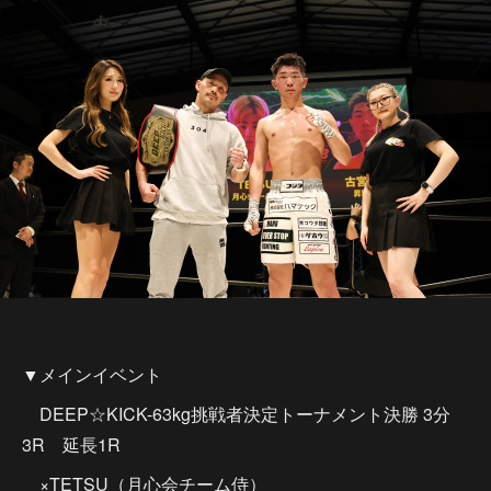
▼メインイベント
DEEP☆KICK-63kg挑戦者決定トーナメント決勝 3分
3R 延長1R
×TETSU（月心会チーム侍）