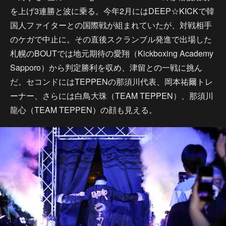
を上げ3連勝と波に乗る。今年2月にはDEEP☆KICKで韓
国人ファイターとの国際戦が組まれていたが、対戦相手
のケガで中止に。その直後スクランブル発進で出場した
札幌のBOUTでは地元期待の愛翔（Kickboxing Academy
Sapporo）から判定勝利を収め、津留との一戦に挑ん
だ。セコンドにはTEPPENの那須川代表、岡本祐爾トレ
ーナー、さらには白鳥大珠（TEAM TEPPEN）、那須川
龍心（TEAM TEPPEN）の顔も見える。