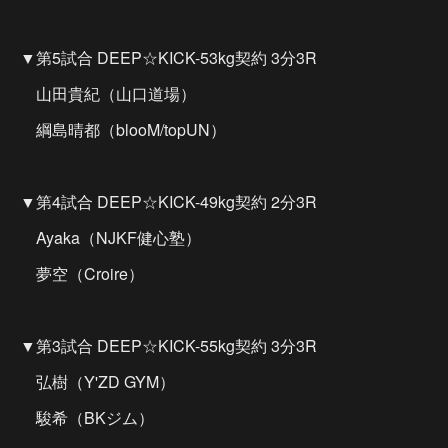
▼第5試合 DEEP☆KICK-53kg契約 3分3R
山田貴紀（山口道場）
綱島晴都（blooM/topUN）
▼第4試合 DEEP☆KICK-49kg契約 2分3R
Ayaka（NJKF健心塾）
夢空（Croire）
▼第3試合 DEEP☆KICK-55kg契約 3分3R
弘樹（Y'ZD GYM）
駿希（BKジム）