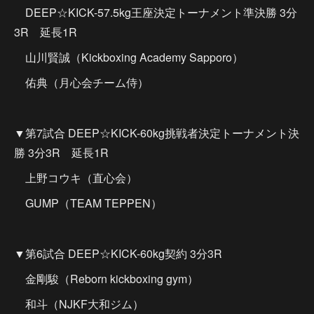
DEEP☆KICK-57.5kg王座決定トーナメント準決勝 3分
3R 延長1R
山川賢誠（Kickboxing Academy Sapporo）
佑典（月心会チーム侍）
▼第7試合 DEEP☆KICK-60kg挑戦者決定トーナメント決
勝 3分3R 延長1R
上野コウキ（直心会）
GUMP（TEAM TEPPEN）
▼第6試合 DEEP☆KICK-60kg契約 3分3R
金剛駿（Reborn kickboxing gym）
和斗（NJKF大和ジム）