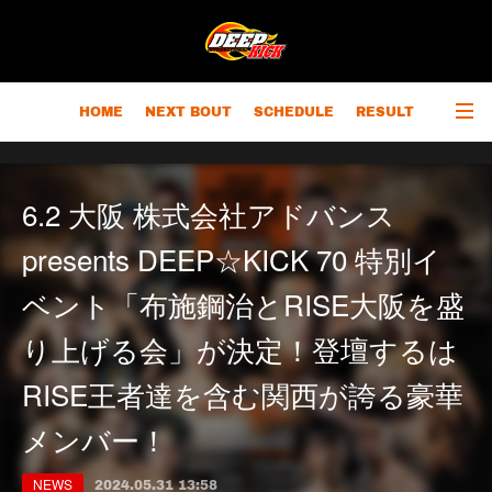
HOME
NEXT BOUT
SCHEDULE
RESULT
RANKING
CHAMPIONS
OUTLINE
6.2 大阪 株式会社アドバンス
presents DEEP☆KICK 70 特別イ
ベント「布施鋼治とRISE大阪を盛
り上げる会」が決定！登壇するは
RISE王者達を含む関西が誇る豪華
メンバー！
NEWS
2024.05.31 13:58