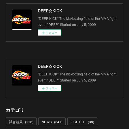
DEEP☆KICK
"DEEP KICK" The kickboxing field of the MMA fight
event "DEEP" Started on July 5, 2009
フォロー
DEEP☆KICK
"DEEP KICK" The kickboxing field of the MMA fight
event "DEEP" Started on July 5, 2009
フォロー
カテゴリ
試合結果
(
118
)
NEWS
(
341
)
FIGHTER
(
38
)