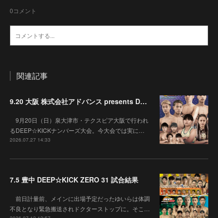
0
コメント
関連記事
9.20 大阪 株式会社アドバンス presents DEEP☆KICK 79･80 7月の準決勝を勝ち抜いた6名による-53kg･-65kg･QUEEN-46kgと3つの王座決定戦の開催が決定！
9月20日（日）泉大津市・テクスピア大阪で行われ
るDEEP☆KICKナンバーズ大会。今大会では実に…
2026.07.27 14:33
7.5 豊中 DEEP☆KICK ZERO 31 試合結果
前日計量前、メインに出場予定だったゆいらは体調
不良となり緊急搬送されドクターストップに。そこ…