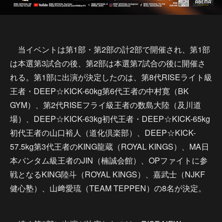
当イベントは第1部・第2部の計2部で開催され、第1部
は本選第3試合の後、第2部は本選第7試合の後に開催さ
れる。第1部に出演が決定したのは、第8代RISEライト級
王者・DEEP☆KICK-60kg第6代王者の中村寛（BK
GYM）、第2代RISEフライ級王者の数島大陸（及川道
場）、DEEP☆KICK-63kg初代王者・DEEP☆KICK-65kg
初代王者の山口裕人（道化倶楽部）、DEEP☆KICK-
57.5kg第3代王者のKING龍蔵（ROYAL KINGS）、MA日
本バンタム級王者のJIN（楠誠会館）、OPファイトに参
戦となるKING陸斗（ROYAL KINGS）、嘉武士（NJKF
健心塾）、山﨑愛琉（TEAM TEPPEN）の8名が決定。