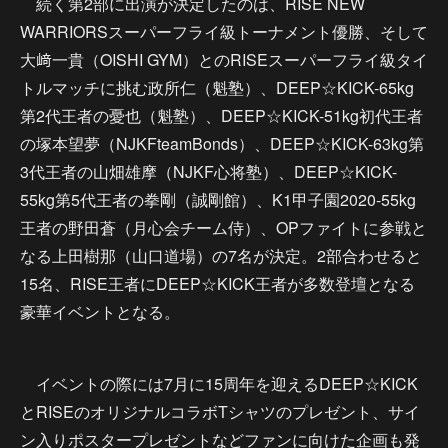
続く第2部に出演が決定したのは、RISE NEW
WARRIORSスーパーフライ級トーナメント優勝、そして
大﨑一貴（OISHI GYM）とのRISEスーパーフライ級タイ
トルマッチに挑む政所仁（魁塾）、DEEP☆KICK-65kg
第2代王者の憂也（魁塾）、DEEP☆KICK-51kg初代王者
の塚本望夢（NJKFteamBonds）、DEEP☆KICK-63kg第
3代王者の山畑雄摩（NJKF心将塾）、DEEP☆KICK-
55kg第5代王者の拳剛（誠剛館）、K1甲子園2020-55kg
王者の野田蒼（月心会チーム侍）、OPファイトに参戦と
なる上田樹那（山口道場）の7名が決定。2部合わせると
15名、RISE王者にDEEP☆KICK王者が多数登壇となる
豪華イベントとなる。
イベントの際には7月に15周年を迎えるDEEP☆KICK
とRISEのオリジナルコラボTシャツのプレゼント、サイ
ン入りポスタープレゼントなどファンに向けた企画も発