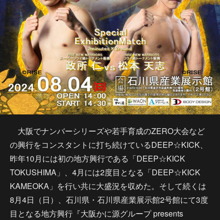
大阪でナンバーシリーズや若手育成のZERO大会など
の興行をコンスタントに打ち続けているDEEP☆KICK、
昨年10月には初の地方興行である「DEEP☆KICK
TOKUSHIMA」、4月には2度目となる「DEEP☆KICK
KAMEOKA」を行い共に大盛況を収めた。そして続くは
8月4日（日）、石川県・石川県産業展示館2号館にて3度
目となる地方興行『大阪かに源グループ presents