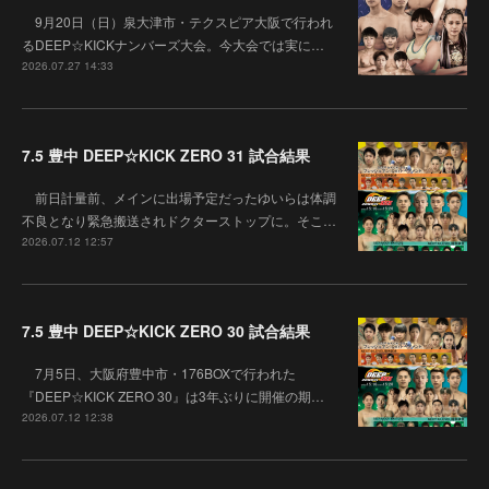
9月20日（日）泉大津市・テクスピア大阪で行われ
るDEEP☆KICKナンバーズ大会。今大会では実に…
2026.07.27 14:33
7.5 豊中 DEEP☆KICK ZERO 31 試合結果
前日計量前、メインに出場予定だったゆいらは体調
不良となり緊急搬送されドクターストップに。そこ…
2026.07.12 12:57
7.5 豊中 DEEP☆KICK ZERO 30 試合結果
7月5日、大阪府豊中市・176BOXで行われた
『DEEP☆KICK ZERO 30』は3年ぶりに開催の期…
2026.07.12 12:38