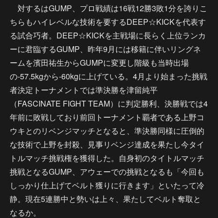
対するはGUMP、プロ戦績は16戦12勝3敗1分を誇りこ
ちらもハイレベルな技術を要するDEEP☆KICKを代表す
る試合巧者。DEEP☆KICKを主戦場に長らく上位ランカ
ーに君臨するGUMP、昨年9月には移籍に伴いリングネ
ームを濱田祐生からGUMPに変更し階級も当時出場
の-57.5kgから-60kgに上げている。4月より始まった挑戦
者決定トーナメントでは準決勝を津留純平
（FASCINATE FIGHT TEAM）に判定勝利、決勝戦では4
年前に敗戦しており前回トーナメント覇者である上野コ
ウキとのリベンジマッチとなると、準決勝同様に圧倒的
な技術で上野を封殺、見事リベンジ達成を果たし今タイ
トルマッチ挑戦権を獲得した。自身初のタイトルマッチ
挑戦となるGUMP、アウェーでの挑戦となるも「今回も
しっかり仕上げてベルト獲りに行きます」といたって冷
静。現在5連勝中と勢いは上々、果たしてベルト奪取と
なるか。