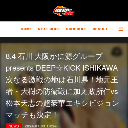
HOME
NEXT BOUT
SCHEDULE
RESULT
RANKING
CHAMPIONS
OUTLINE
8.4 石川 大阪かに源グループ
presents DEEP☆KICK ISHIKAWA
次なる激戦の地は石川県！地元王
者・大樹の防衛戦に加え政所仁vs
松本天志の超豪華エキシビジョン
マッチも決定！
NEWS
2024.07.03 16:14