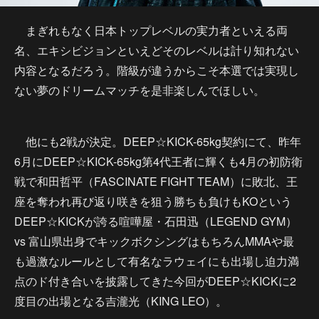
まぎれもなく日本トップレベルの実力者といえる両
名、エキシビジョンといえどそのレベルは計り知れない
内容となるだろう。階級が違うからこそ本選では実現し
ない夢のドリームマッチを是非楽しんでほしい。
他にも2戦が決定。DEEP☆KICK-65kg契約にて、昨年
6月にDEEP☆KICK-65kg第4代王者に輝くも4月の初防衛
戦で和田哲平（FASCINATE FIGHT TEAM）に敗北、王
座を奪われ再び返り咲きを狙う勝ちも負けもKOという
DEEP☆KICKが誇る喧嘩屋・石田迅（LEGEND GYM）
vs 富山県出身でキックボクシングはもちろんMMAや最
も過激なルールとして有名なラウェイにも出場し迫力満
点のド付き合いを披露してきた今回がDEEP☆KICKに2
度目の出場となる吉瀧光（KING LEO）。