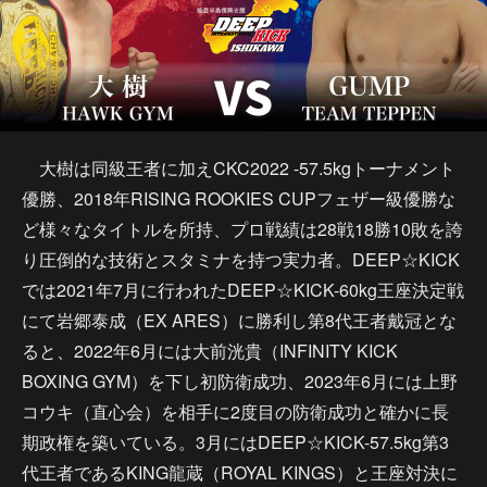
大樹は同級王者に加えCKC2022 -57.5kgトーナメント
優勝、2018年RISING ROOKIES CUPフェザー級優勝な
ど様々なタイトルを所持、プロ戦績は28戦18勝10敗を誇
り圧倒的な技術とスタミナを持つ実力者。DEEP☆KICK
では2021年7月に行われたDEEP☆KICK-60kg王座決定戦
にて岩郷泰成（EX ARES）に勝利し第8代王者戴冠とな
ると、2022年6月には大前洸貴（INFINITY KICK
BOXING GYM）を下し初防衛成功、2023年6月には上野
コウキ（直心会）を相手に2度目の防衛成功と確かに長
期政権を築いている。3月にはDEEP☆KICK-57.5kg第3
代王者であるKING龍蔵（ROYAL KINGS）と王座対決に