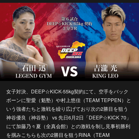
女子対決、DEEP☆KICK-55kg契約にて、空手をバック
ボーンに聖愛（魁塾）や村上悠佳（TEAM TEPPEN）と
いう強者たちと激戦を繰り広げており次の2勝目を狙う
神谷優良（神谷塾） vs 先日6月2日「DEEP☆KICK 70」
にて加藤乃々夏（全真会館）との激戦を制し見事初勝利
を掴みこちらも次の2勝目を狙うRINA（TEAM