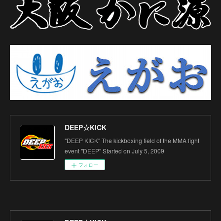
DEEP☆KICK
"DEEP KICK" The kickboxing field of the MMA fight
event "DEEP" Started on July 5, 2009
フォロー