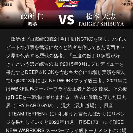
政所はプロ戦績33戦21勝11敗1NC7KOを誇り、ハイス
ピードな打撃を武器に次々と強者を倒してきた関西キッ
ク界を代表する歴戦の猛者。「三度の飯より練習が好
き」というほど練習の虫で2015年9月にプロデビューを
果たすとDEEP☆KICKを含む各大会に出場し実績を積ん
でいき2018年にはJ-NETWORKフライ級王者、2021年に
はWBKF世界スーパーフライ級王者と2冠を達成。その後
はRISEを主戦場に暴れまわる、過去に敗戦を喫した田丸
辰（TRY HARD GYM）、滉大（及川道場）、風音
（TEAM TEPPEN）にお礼参りと言わんばかりにリベン
ジを果たしていくと2023年11月「RISE173」にてRISE
NEW WARRIORS スーパーフライ級トーナメントに出場