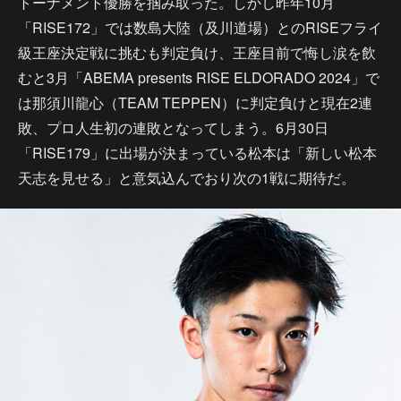
トーナメント優勝を掴み取った。しかし昨年10月
「RISE172」では数島大陸（及川道場）とのRISEフライ
級王座決定戦に挑むも判定負け、王座目前で悔し涙を飲
むと3月「ABEMA presents RISE ELDORADO 2024」で
は那須川龍心（TEAM TEPPEN）に判定負けと現在2連
敗、プロ人生初の連敗となってしまう。6月30日
「RISE179」に出場が決まっている松本は「新しい松本
天志を見せる」と意気込んでおり次の1戦に期待だ。