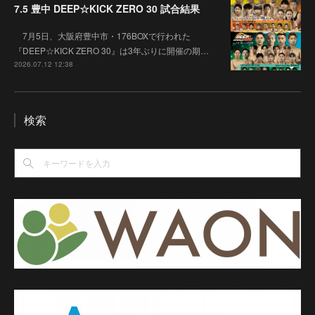
7.5 豊中 DEEP☆KICK ZERO 30 試合結果
7月5日、大阪府豊中市・176BOXで行われた
『DEEP☆KICK ZERO 30』は3年ぶりに開催の期…
2026.07.12 12:38
検索