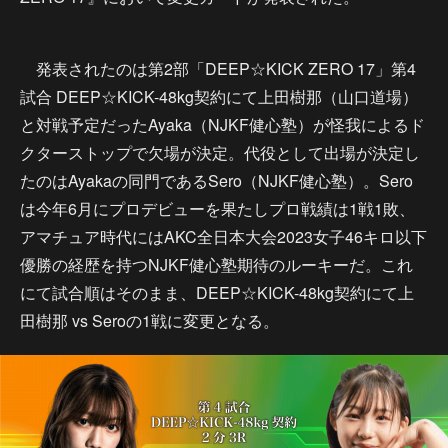
発表されたのは第2部「DEEP☆KICK ZERO 17」第4
試合 DEEP☆KICK-48kg契約にて上田樹那（山口道場）
と対戦予定だったAyaka（NJKF健心塾）が怪我によるド
クターストップで欠場が決定。代役として出場が決定し
たのはAyakaの同門であるSero（NJKF健心塾）。Sero
は今年6月にプロデビューを果たしプロ戦績は1戦1敗、
アマチュア時代にはAKC全日本大会2023女子46キロ以下
優勝の経歴を持つNJKF健心塾期待のルーキーだ。これ
にて試合順はそのまま、DEEP☆KICK-48kg契約にて上
田樹那 vs Seroの1戦に変更となる。