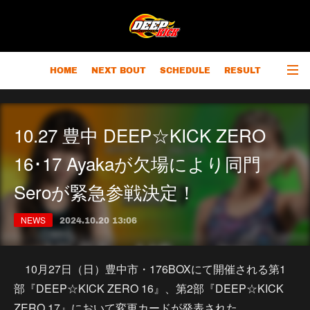
HOME
NEXT BOUT
SCHEDULE
RESULT
RANKING
CHAMPIONS
OUTLINE
10.27 豊中 DEEP☆KICK ZERO
16･17 Ayakaが欠場により同門
Seroが緊急参戦決定！
NEWS
2024.10.20 13:06
10月27日（日）豊中市・176BOXにて開催される第1
部『DEEP☆KICK ZERO 16』、第2部『DEEP☆KICK
ZERO 17』において変更カードが発表された。