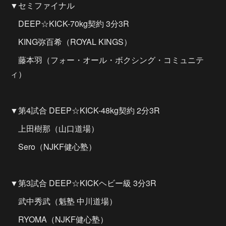
▼セミファイナル
DEEP☆KICK-70kg契約 3分3R
KING弥百希（ROYAL KINGS）
藤本羽（フォー・オール・ボクシング・コミュニテ
ィ）
▼第4試合 DEEP☆KICK-48kg契約 2分3R
上田樹那（山口道場）
Sero（NJKF健心塾）
▼第3試合 DEEP☆KICKヘビー級 3分3R
武中秀武（魁塾 中川道場）
RYOMA（NJKF健心塾）