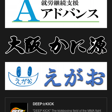
DEEP☆KICK
"DEEP KICK" The kickboxing field of the MMA fight