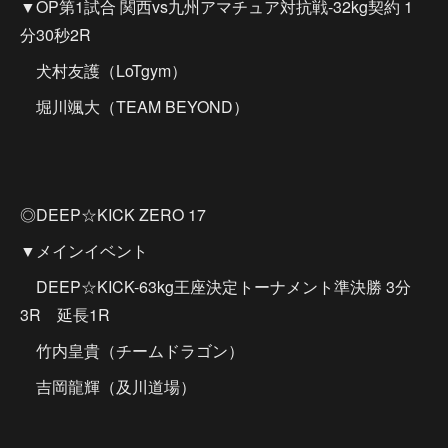
▼OP第1試合 関西vs九州アマチュア対抗戦-32kg契約 1
分30秒2R
犬村友護（LoTgym）
堀川颯大（TEAM BEYOND）
◎DEEP☆KICK ZERO 17
▼メインイベント
DEEP☆KICK-63kg王座決定トーナメント準決勝 3分
3R 延長1R
竹内皇貴（チームドラゴン）
吉岡龍輝（及川道場）