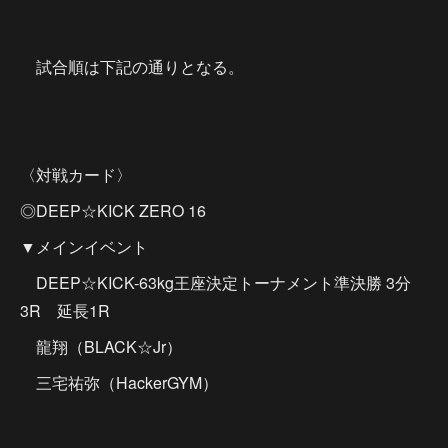
試合順は下記の通りとなる。
〈対戦カード〉
◎DEEP☆KICK ZERO 16
▼メインイベント
DEEP☆KICK-63kg王座決定トーナメント準決勝 3分
3R 延長1R
龍翔（BLACK☆Jr）
三宅祐弥（HackerGYM）