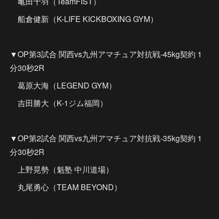
亀田十羽（TeamFIST）
船倉健新（K-LIFE KICKBOXING GYM）
▼OP第3試合 関西vs九州アマチュア対抗戦-45kg契約 1
分30秒2R
葛原大海（LEGEND GYM）
吉田勝大（K-1ジム福岡）
▼OP第2試合 関西vs九州アマチュア対抗戦-35kg契約 1
分30秒2R
上野晃勢（魁塾 中川道場）
丸尾勇心（TEAM BEYOND）