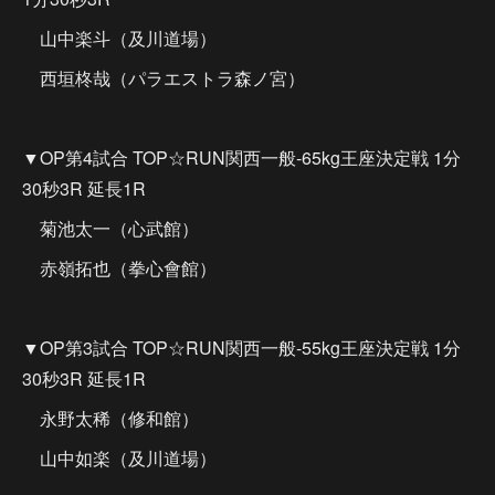
山中楽斗（及川道場）
西垣柊哉（パラエストラ森ノ宮）
▼OP第4試合 TOP☆RUN関西一般-65kg王座決定戦 1分
30秒3R 延長1R
菊池太一（心武館）
赤嶺拓也（拳心會館）
▼OP第3試合 TOP☆RUN関西一般-55kg王座決定戦 1分
30秒3R 延長1R
永野太稀（修和館）
山中如楽（及川道場）