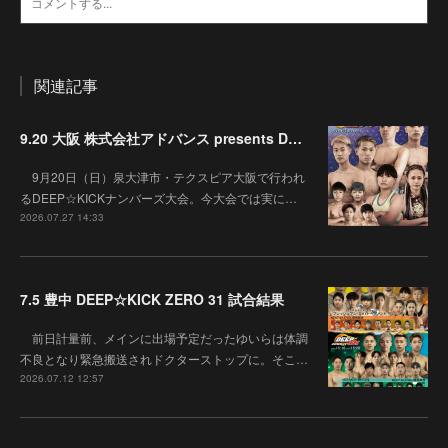
関連記事
9.20 大阪 株式会社アドバンス presents DEEP☆KICK 79･80 7月の準決勝を勝ち抜いた6名による-53kg･-65kg･QUEEN-46kgと3つの王座決定戦の開催が決定！
9月20日（日）泉大津市・テクスピア大阪で行われ
るDEEP☆KICKナンバーズ大会。今大会では実に…
2026.07.27 14:33
7.5 豊中 DEEP☆KICK ZERO 31 試合結果
前日計量前、メインに出場予定だったゆいらは体調
不良となり緊急搬送されドクターストップに。そこ…
2026.07.12 12:57