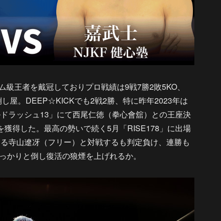
タム級王者を戴冠しておりプロ戦績は9戦7勝2敗5KO、
屋。DEEP☆KICKでも2戦2勝、特に昨年2023年は
ルドラッシュ13」にて西尾仁徳（拳心會舘）との王座決
獲得した。最高の勢いで続く5月「RISE178」に出場
者でもある寺山遼冴（フリー）と対戦するも判定負け、連勝も
っかりと倒し復活の狼煙を上げれるか。