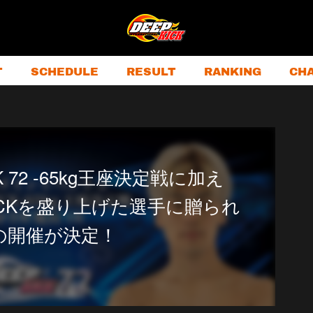
T
SCHEDULE
RESULT
RANKING
CH
CK 72 -65kg王座決定戦に加え
KICKを盛り上げた選手に贈られ
の開催が決定！