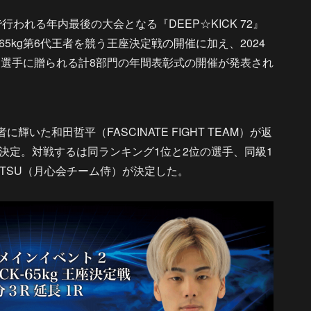
行われる年内最後の大会となる『DEEP☆KICK 72』
-65kg第6代王者を競う王座決定戦の開催に加え、2024
ろう選手に贈られる計8部門の年間表彰式の開催が発表され
者に輝いた和田哲平（FASCINATE FIGHT TEAM）が返
決定。対戦するは同ランキング1位と2位の選手、同級1
のTETSU（月心会チーム侍）が決定した。