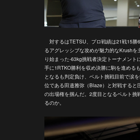
対するはTETSU、プロ戦績は21戦15
るアグレッシブな攻めが魅力的なKrushを主
り始まった-63kg挑戦者決定トーナメント
手に1RTKO勝利を収め決勝に駒を進める
となるも判定負け、ベルト挑戦目前で涙を
位である田邉雅弥（Blaze）と対戦する
の出場権を掴んだ。2度目となるベルト挑
るのか。