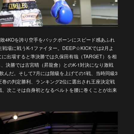
勝6敗4KOを誇り空手をバックボーンにスピード感あふれ
戦場に戦うK-1ファイター。DEEP☆KICKでは2月よ
にに出場すると準決勝では久保田有哉（TARGET）を相
も、決勝では古宮晴（昇龍會）とのK-1対決になり激戦
飲んだ。そして7月には階級を上げての1戦、当時同級3
と圧巻の判定勝利、ランキング2位に選出され王座決定戦
戦、次こそは自身初となるベルトを腰に巻くことが出来