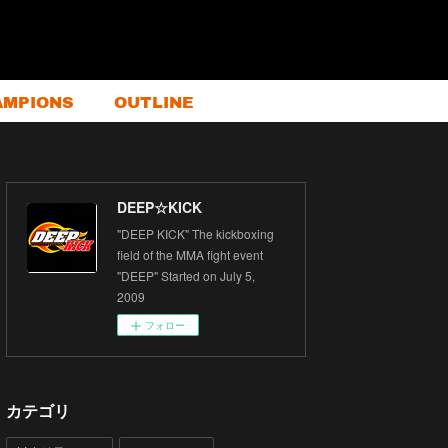
AMPIONS
OUTLINE
DEEP☆KICK
"DEEP KICK" The kickboxing
field of the MMA fight event
"DEEP" Started on July 5,
2009
フォロー
カテゴリ