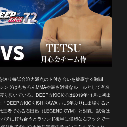
分を誇り毎試合迫力満点のド付き合いを披露する激闘
シングはもちろんMMAや最も過激なルールとして有名
歩いている。DEEP☆KICKでは2019年11月に初出
EEP☆KICK ISHIKAWA」に5年ぶりに出場すると
第4代王者である石田迅（LEGEND GYM）と対戦、試合は
チバチに打ち合うとラウンド後半に強烈な右フックで一
位に躍り出て今回の王座決定戦のチャンスをもぎとった。