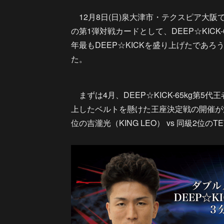
12月8日(日)泉大津市・テクスピア大阪で
の第1弾対戦カードとして、DEEP☆KICK
年最もDEEP☆KICKを盛り上げたであ
た。
まずは4月、DEEP☆KICK-65kg第5代王
上したベルトを懸けた王座決定戦の開催が
位の吉瀧光（KING LEO） vs 同級2位