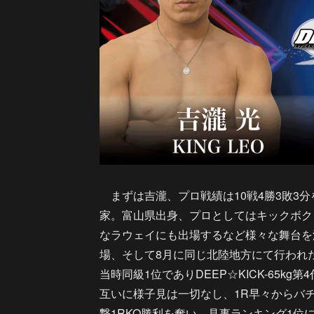
まずは吉瀧、プロ戦績は10戦4勝3敗3
家。富山県出身、プロとしてはキックボク
なラウェイにも出場するなど様々な舞台を渡り
場、そして8月に同じ北陸地方にて行われた「D
当時同級1位でありDEEP☆KICK-65kg
互いに様子見は一切なし、1R早々からバ
撃1RKO勝利を奪い、見事ランキング1