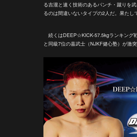
る吉瀧と速く技術のあるパンチ・蹴りを武
るのは間違いないタイプの2人だ。果たして
続くはDEEP☆KICK-57.5kgランキング戦
と同級7位の嘉武士（NJKF健心塾）が激