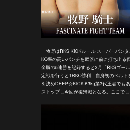
牧野はRKS KICKルール スーパーバン
KO率の高いパンチを武器に前に打ち出る倒し
全勝の5連勝を記録すると2月「RKSゴー
定戦を行うと1RKO勝利、自身初のベルトを
を決めDEEP☆KICK-53kg第3代王
ストップし今回が復帰戦となる。ここでし