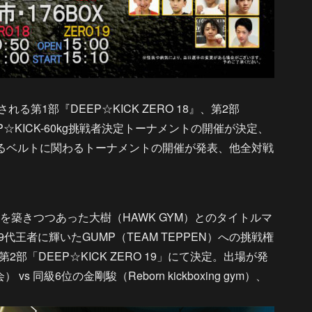
る第1部『DEEP☆KICK ZERO 18』、第2部
EEP☆KICK-60kg挑戦者決定トーナメントの開催が決定、
けるベルトに関わるトーナメントの開催が発表、他全対戦
築きつつあった大樹（HAWK GYM）とのタイトルマ
g第9代王者に輝いたGUMP（TEAM TEPPEN）への挑戦権
「DEEP☆KICK ZERO 19」にて決定。出場が発
同級6位の金剛駿（Reborn kickboxing gym）、