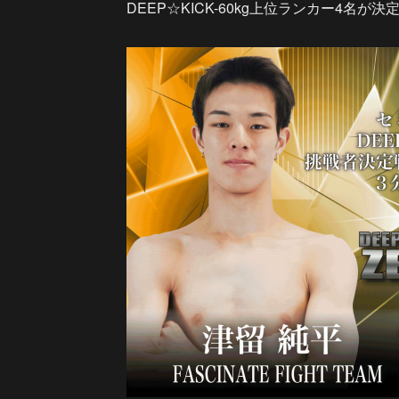
DEEP☆KICK-60kg上位ランカー4名が決