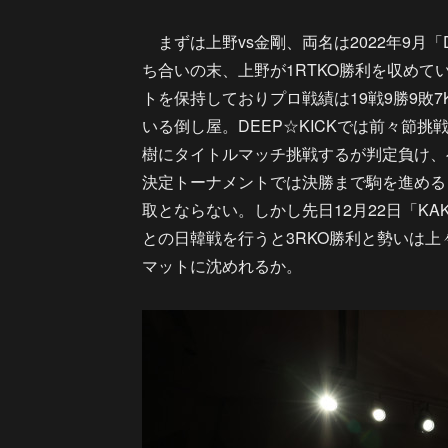
まずは上野vs金剛、両名は2022年9月「D
ち合いの末、上野が1RTKO勝利を収めてい
トを保持しておりプロ戦績は19戦9勝9敗
いる倒し屋。DEEP☆KICKでは前々節
樹にタイトルマッチ挑戦するが判定負け、
決定トーナメントでは決勝まで駒を進める
取とならない。しかし先日12月22日「KAK
との日韓戦を行うと3RKO勝利と勢いは
マットに沈めれるか。