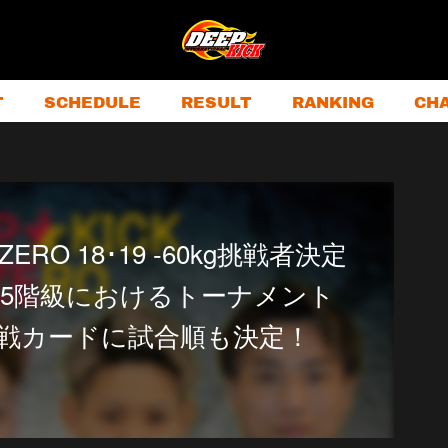
T
SCHEDULE
RESULT
RANKING
CH
 ZERO 18･19 -60kg挑戦者決定
5階級におけるトーナメント
戦カードに試合順も決定！