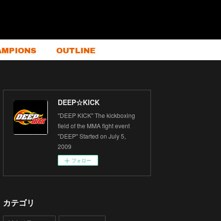
AMPIONS
OUTLINE
DEEP☆KICK
"DEEP KICK" The kickboxing
field of the MMA fight event
"DEEP" Started on July 5,
2009
フォロー
カテゴリ