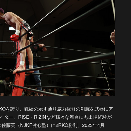
8KOを誇り、戦績の示す通り威力抜群の剛腕を武器にア
ター。RISE・RIZINなど様々な舞台にも出場経験が
」では佐藤亮（NJKF健心塾）に2RKO勝利、2023年4月