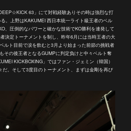
EEP☆KICK 63」にて対戦経験ありその時は強烈な打
る。上野はKAKUMEI 西日本統一ライト級王者のベル
7KO、圧倒的なパワーと確かな技術でKO勝利を連発して
挑戦者決定トーナメントを制し、昨年6月には当時王者の大
ベルト目前で涙を飲むと3月より始まった前節の挑戦者
もその後王者となるGUMPに判定負けと中々ベルト奪
UMEI KICKBOXING」ではファン・ジェミン（韓国）
上々だ。そして3度目のトーナメント、まずは金剛を再び