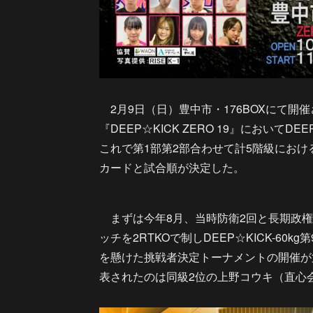
2月9日（日）豊中市・176BOXにて開催され
『DEEP☆KICK ZERO 19』においてD
これで第1部第2部合わせて計5階級にお
カードと試合順が決定した。
まずは今年8月、当時防衛2回と長期政権を
ッチを2RTKOで制しDEEP☆KICK-60k
を懸けた挑戦者決定トーナメントの開催が第2部
表されたのは同級2位の上野コウキ（直心会） vs 