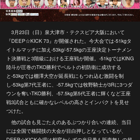
3月23日（日）泉大津市・テクスピア大阪において
『DEEP☆KICK 73』が開催された。今大会では-51kgタ
イトルマッチに加え-53kg/-57.5kgの王座決定トーナメン
ト決勝戦と3階級における王座戦が開催。-51kgではKING
陸斗が圧巻のTKO勝利でベルトの初防衛に成功する
と-53kgでは棚澤大空が延長戦にもつれ込む激闘を制
し-53kg第7代王者に、-57.5kgでは牧野騎士が3Rに3つダ
ウンを奪いTKO勝利、-57.5kg第5代王者に輝くなど王座
戦3試合ともに確かなレベルの高さとインパクトを見せ
つけた。
他の試合も見ごたえのあるぶつかり合いの連続、当日
には全国で格闘技の大会が目白押しとなっているが、
DEEP☆KICK会場は相変わらずの当日券も販売無しの超