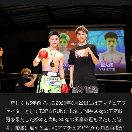
奇しくも5年前である2020年3月22日にはアマチュアフ
ァイターとしてTOP☆RUNに出場し当時-50kgの王座戴
冠を果たした松本と当時-30kgの王座戴冠を果たした陸
斗、階級は違えど互いにアマチュア時代から知る両者が