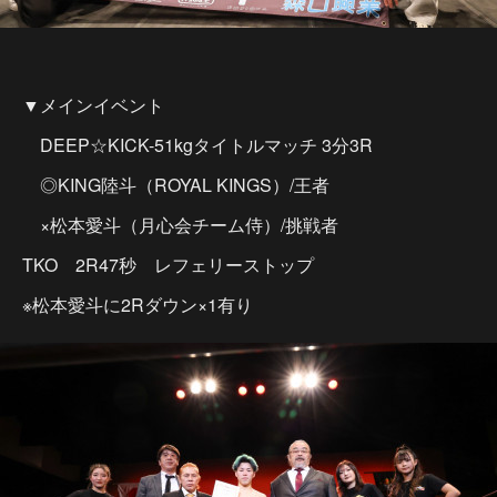
▼メインイベント
DEEP☆KICK-51kgタイトルマッチ 3分3R
◎KING陸斗（ROYAL KINGS）/王者
×松本愛斗（月心会チーム侍）/挑戦者
TKO 2R47秒 レフェリーストップ
※松本愛斗に2Rダウン×1有り