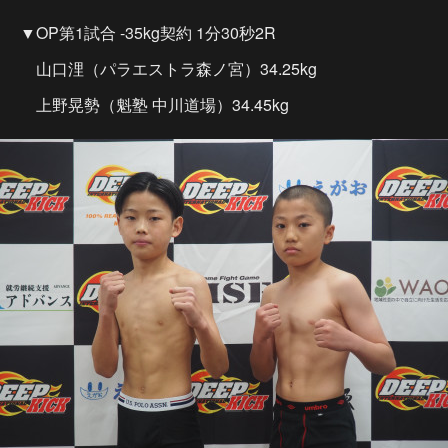
▼OP第1試合 -35kg契約 1分30秒2R
山口浬（パラエストラ森ノ宮）34.25kg
上野晃勢（魁塾 中川道場）34.45kg