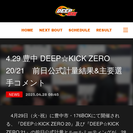
HOME
NEXT BOUT
SCHEDULE
RESULT
RANKING
CHAMPIONS
OUTLINE
4.29 豊中 DEEP☆KICK ZERO
20/21 前日公式計量結果&主要選
手コメント
NEWS
2025.04.28 08:45
4月29日（火･祝）に豊中市・176BOXにて開催され
る、『DEEP☆KICK ZERO 20』及び『DEEP☆KICK
ZERO 21』の前日公式計量とルールミーティングが、28