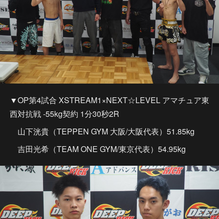
▼OP第4試合 XSTREAM1×NEXT☆LEVEL アマチュア東
西対抗戦 -55kg契約 1分30秒2R
山下洸貴（TEPPEN GYM 大阪/大阪代表）51.85kg
吉田光希（TEAM ONE GYM/東京代表）54.95kg