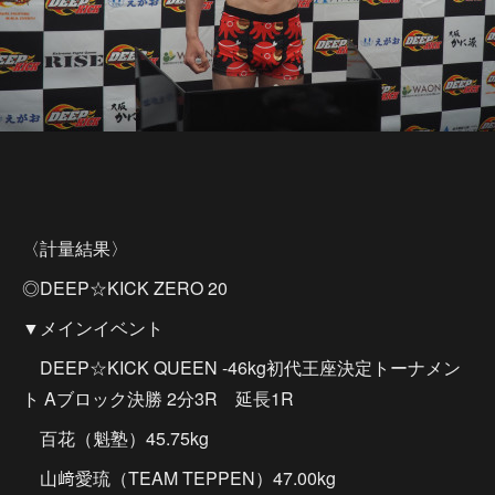
〈計量結果〉
◎DEEP☆KICK ZERO 20
▼メインイベント
DEEP☆KICK QUEEN -46kg初代王座決定トーナメン
ト Aブロック決勝 2分3R 延長1R
百花（魁塾）45.75kg
山﨑愛琉（TEAM TEPPEN）47.00kg