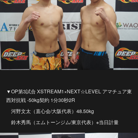
▼OP第3試合 XSTREAM1×NEXT☆LEVEL アマチュア東
西対抗戦 -50kg契約 1分30秒2R
河野文太（直心会/大阪代表）48.50kg
鈴木秀馬（エムトーンジム/東京代表）※当日計量