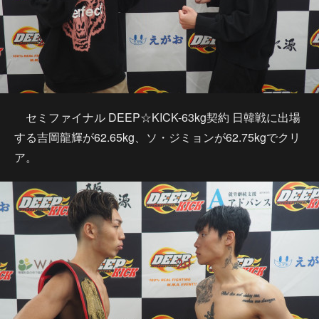
セミファイナル DEEP☆KICK-63kg契約 日韓戦に出場
する吉岡龍輝が62.65kg、ソ・ジミョンが62.75kgでクリ
ア。