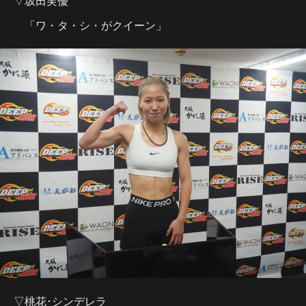
▽坂田実優
「ワ・タ・シ・がクイーン」
▽桃花･シンデレラ