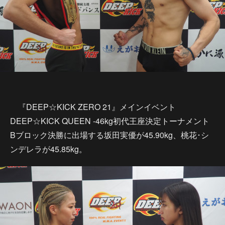
『DEEP☆KICK ZERO 21』メインイベント
DEEP☆KICK QUEEN -46kg初代王座決定トーナメント
Bブロック決勝に出場する坂田実優が45.90kg、桃花･シ
ンデレラが45.85kg。