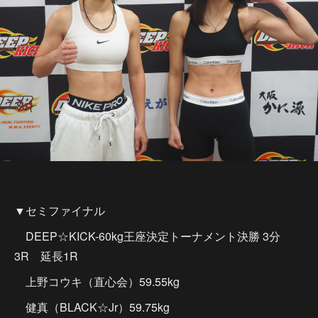
▼セミファイナル
DEEP☆KICK-60kg王座決定トーナメント決勝 3分
3R 延長1R
上野コウキ（直心会）59.55kg
健真（BLACK☆Jr）59.75kg