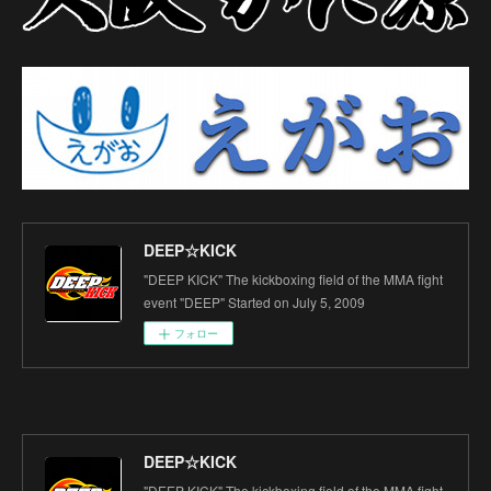
DEEP☆KICK
"DEEP KICK" The kickboxing field of the MMA fight
event "DEEP" Started on July 5, 2009
フォロー
DEEP☆KICK
"DEEP KICK" The kickboxing field of the MMA fight