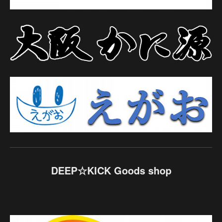
DEEP☆KICK Goods shop