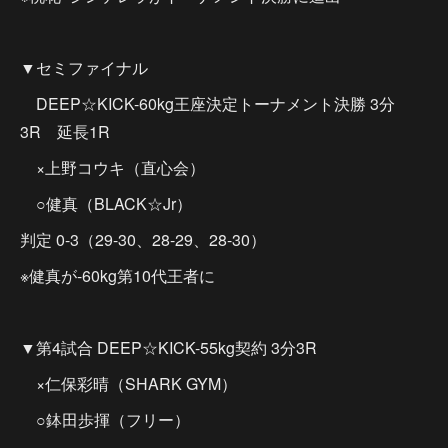
▼セミファイナル
DEEP☆KICK-60kg王座決定トーナメント決勝 3分
3R 延長1R
×上野コウキ（直心会）
○健真（BLACK☆Jr）
判定 0-3（29-30、28-29、28-30）
※健真が-60kg第10代王者に
▼第4試合 DEEP☆KICK-55kg契約 3分3R
×仁保彩晴（SHARK GYM）
○鉢田歩揮（フリー）