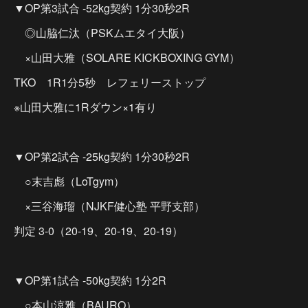
▼OP第3試合 -52kg契約 1分30秒2R
◎山脇仁汰（PSKムエタイ大阪）
×山田大雅（SOLARE KICKBOXING GYM）
TKO 1R1分5秒 レフェリーストップ
※山田大雅に1Rダウン×1有り
▼OP第2試合 -25kg契約 1分30秒2R
○末吉彪（LoTgym）
×三谷海瑠（NJKF健心塾 平野支部）
判定 3-0（20-19、20-19、20-19）
▼OP第1試合 -50kg契約 1分2R
○本山涼雅（BAURO）