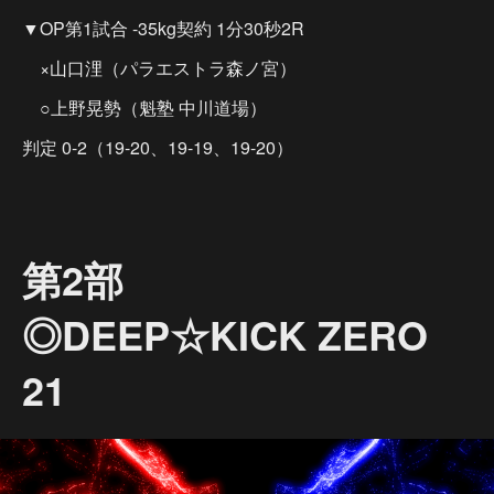
▼OP第1試合 -35kg契約 1分30秒2R
×山口浬（パラエストラ森ノ宮）
○上野晃勢（魁塾 中川道場）
判定 0-2（19-20、19-19、19-20）
第2部
◎DEEP☆KICK ZERO
21