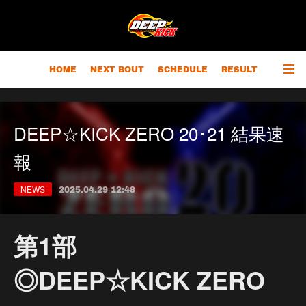
HOME
NEXT BOUT
SCHEDULE
RESULT
RANKING
CHAMPIONS
OUTLINE
DEEP☆KICK ZERO 20･21 結果速
報
NEWS
2025.04.29 12:48
第1部
◎DEEP☆KICK ZERO