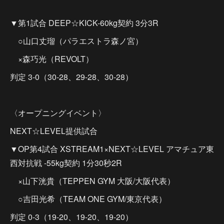
▼第1試合 DEEP☆KICK-60kg契約 3分3R
○山口丈瑠（パラエストラ森ノ宮）
×森巧光（REVOLT）
判定 3-0（30-28、29-28、30-28）
〈オープニングイベント〉
NEXT☆LEVEL提供試合
▼OP第4試合 XSTREAM1×NEXT☆LEVEL アマチュア東
西対抗戦 -55kg契約 1分30秒2R
×山下洸貴（TEPPEN GYM 大阪/大阪代表）
○吉田光希（TEAM ONE GYM/東京代表）
判定 0-3（19-20、19-20、19-20）