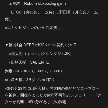
金剛駿（Reborn kickboxing gym）
TETSU（月心会チーム侍） / 野田蒼（月心会チーム
侍）
※エキシビジョンのため判定無し
▼第2試合 DEEP☆KICK-55kg契約 3分3R
○虎太朗（キックボクシングジム3K）
×山﨑天輔（VALIENTE）
判定 3-0（30-28、30-27、30-28）
※山﨑天輔に3Rダウン×1有り
※3R1分29秒に山﨑天輔が虎太朗の偶発的なローブロー
を被弾、回復をまったが続行不可能とレフェリー・ドク
ターが判断、3R1分29秒までの判定