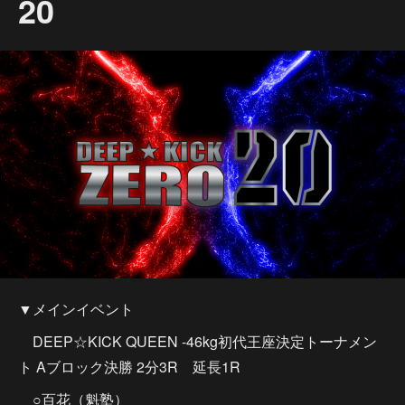
20
▼メインイベント
DEEP☆KICK QUEEN -46kg初代王座決定トーナメン
ト Aブロック決勝 2分3R 延長1R
○百花（魁塾）