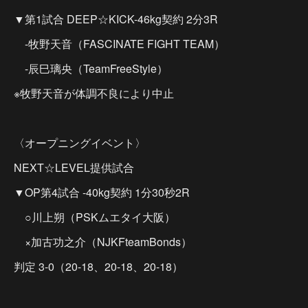
▼第1試合 DEEP☆KICK-46kg契約 2分3R
-牧野天音（FASCINATE FIGHT TEAM）
-辰巳璃央（TeamFreeStyle）
※牧野天音が体調不良により中止
〈オープニングイベント〉
NEXT☆LEVEL提供試合
▼OP第4試合 -40kg契約 1分30秒2R
○川上朔（PSKムエタイ大阪）
×加古功之介（NJKFteamBonds）
判定 3-0（20-18、20-18、20-18）