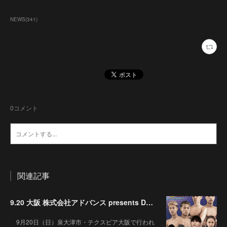
NEWS
(
341
)
0
コメント
関連記事
9.20 大阪 株式会社アドバンス presents DEEP☆KICK 79･80 7月の準決勝を勝ち抜いた6名による-53kg･-65kg･QUEEN-46kgと3つの王座決定戦の開催が決定！
9月20日（日）泉大津市・テクスピア大阪で行われ