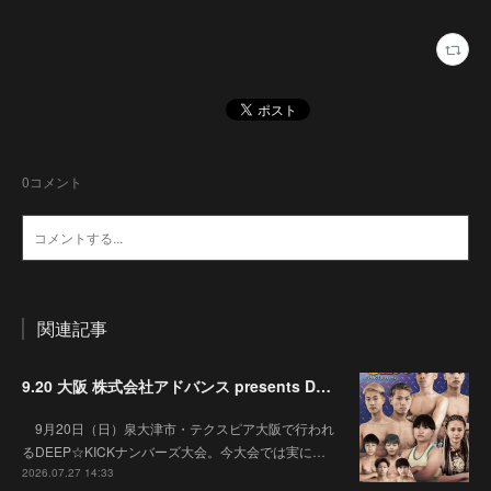
0
コメント
関連記事
9.20 大阪 株式会社アドバンス presents DEEP☆KICK 79･80 7月の準決勝を勝ち抜いた6名による-53kg･-65kg･QUEEN-46kgと3つの王座決定戦の開催が決定！
9月20日（日）泉大津市・テクスピア大阪で行われ
るDEEP☆KICKナンバーズ大会。今大会では実に…
2026.07.27 14:33