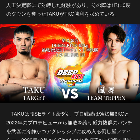
人王決定戦にて対峙した経験があり、その際は1Rに3度
のダウンを奪ったTAKUがTKO勝利を収めている。
TAKUはRISEライト級5位、プロ戦績は9戦9勝6KOと
2022年のプロデビューから無敗を誇り威力抜群のパンチ
を武器に冷静かつアグレッシブに攻め入る倒し屋ファイ
ター。2022年10月からStand upの地で確かに頭角を現す