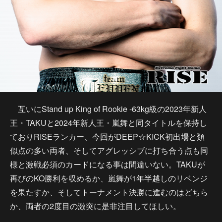
互いにStand up King of Rookie -63kg級の2023年新人
王・TAKUと2024年新人王・嵐舞と同タイトルを保持し
ておりRISEランカー、今回がDEEP☆KICK初出場と類
似点の多い両者、そしてアグレッシブに打ち合う点も同
様と激戦必須のカードになる事は間違いない。TAKUが
再びのKO勝利を収めるか、嵐舞が1年半越しのリベンジ
を果たすか、そしてトーナメント決勝に進むのはどちら
か、両者の2度目の激突に是非注目してほしい。