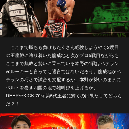
ここまで勝ちも負けもたくさん経験しようやく2度目
の王座戦に辿り着いた龍威地と次がプロ5戦目ながらも
ここまで無敗と勢いに乗っている本野の1戦はベテラン
vsルーキーと言っても過言ではないだろう。龍威地がベ
テランの巧さで試合を支配するか、本野が勢いのままに
ベルトを巻き四国の地で雄叫びを上げるか、
DEEP☆KICK-70kg第5代王者に輝くのは果たしてどちら
だ？！