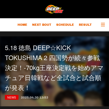
HOME
NEXT BOUT
SCHEDULE
RESULT
RANKING
CHAMPIONS
OUTLINE
5.18 徳島 DEEP☆KICK
TOKUSHIMA 2 四国勢が続々参戦
決定！-70kg王座決定戦を始めアマ
チュア日韓戦など全試合と試合順
が発表！
NEWS
2025.04.30 13:53