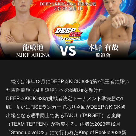
続くは昨年12月にDEEP☆KICK-63kg第7代王者に輝い
た吉岡龍輝（及川道場）への挑戦権を懸けた
DEEP☆KICK-63kg挑戦者決定トーナメント準決勝の1
戦、互いにRISEランカーであり今回がDEEP☆KICK初
出場となる選手同士であるTAKU（TARGET）と嵐舞
（TEAM TEPPEN）が激突する。両者は2023年12月
「Stand up vol.22」にて行われたKing of Rookie2023新