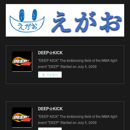
DEEP☆KICK
"DEEP KICK" The kickboxing field of the MMA fight
event "DEEP" Started on July 5, 2009
フォロー
DEEP☆KICK
"DEEP KICK" The kickboxing field of the MMA fight
event "DEEP" Started on July 5, 2009