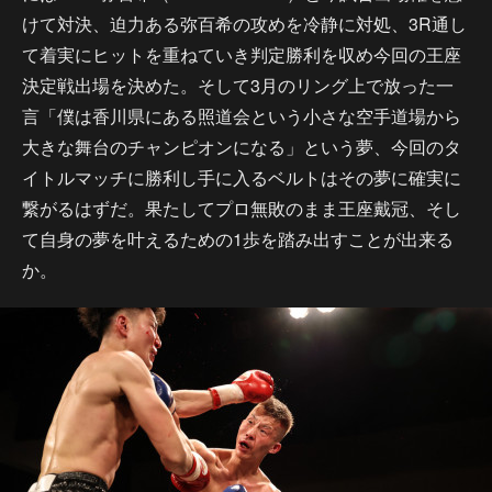
けて対決、迫力ある弥百希の攻めを冷静に対処、3R通し
て着実にヒットを重ねていき判定勝利を収め今回の王座
決定戦出場を決めた。そして3月のリング上で放った一
言「僕は香川県にある照道会という小さな空手道場から
大きな舞台のチャンピオンになる」という夢、今回のタ
イトルマッチに勝利し手に入るベルトはその夢に確実に
繋がるはずだ。果たしてプロ無敗のまま王座戴冠、そし
て自身の夢を叶えるための1歩を踏み出すことが出来る
か。