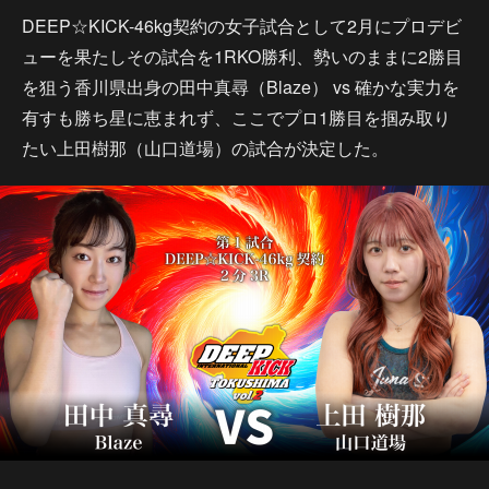
DEEP☆KICK-46kg契約の女子試合として2月にプロデビ
ューを果たしその試合を1RKO勝利、勢いのままに2勝目
を狙う香川県出身の田中真尋（Blaze） vs 確かな実力を
有すも勝ち星に恵まれず、ここでプロ1勝目を掴み取り
たい上田樹那（山口道場）の試合が決定した。