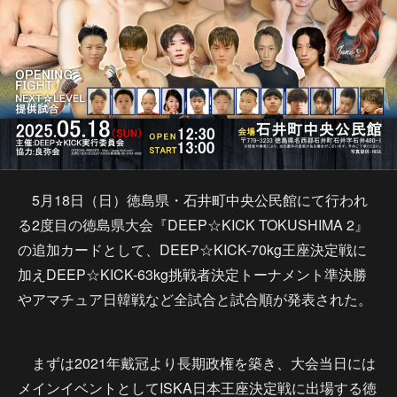
5月18日（日）徳島県・石井町中央公民館にて行われ
る2度目の徳島県大会『DEEP☆KICK TOKUSHIMA 2』
の追加カードとして、DEEP☆KICK-70kg王座決定戦に
加えDEEP☆KICK-63kg挑戦者決定トーナメント準決勝
やアマチュア日韓戦など全試合と試合順が発表された。
まずは2021年戴冠より長期政権を築き、大会当日には
メインイベントとしてISKA日本王座決定戦に出場する徳