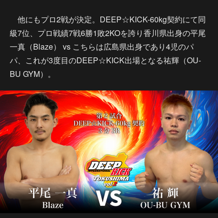
他にもプロ2戦が決定。DEEP☆KICK-60kg契約にて同
級7位、プロ戦績7戦6勝1敗2KOを誇り香川県出身の平尾
一真（Blaze） vs こちらは広島県出身であり4児のパ
パ、これが3度目のDEEP☆KICK出場となる祐輝（OU-
BU GYM）。