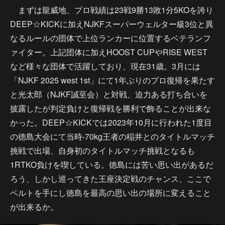
まずは龍威地、プロ戦績は23戦9勝13敗1分5KOを誇り
DEEP☆KICKに加えNJKFスーパーウェルター級3位と異
なるルールの団体で上位ランカーに位置するベテランフ
ァイター。上記団体に加えHOOST CUPやRISE WEST
など様々な団体で活躍しており、現在31歳。3月には
「NJKF 2025 west 1st」にて1年ぶりのプロ復帰を果たす
と光太郎（NJKF誠至会）と対戦、迫力ある打ち合いを
披露したが判定負けと復帰戦を勝利で飾ることが出来な
かった。DEEP☆KICKでは2023年10月に行われた1度目
の徳島大会にて当時-70kg王者の稲井とのタイトルマッチ
挑戦で出場、自身初のタイトルマッチ挑戦となるも
1RTKO負けを喫している。徳島には苦い思い出があるだ
ろう、しかし巡ってきた王座決定戦のチャンス、ここで
ベルトを手にし徳島を最高の思い出の場所に変えること
が出来るか。