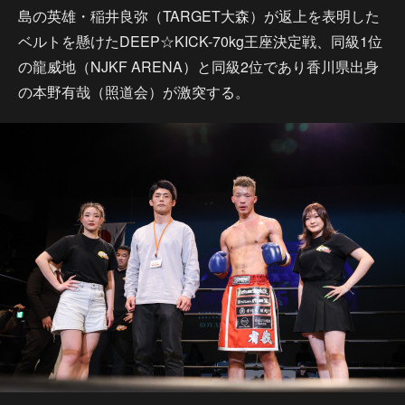
島の英雄・稲井良弥（TARGET大森）が返上を表明した
ベルトを懸けたDEEP☆KICK-70kg王座決定戦、同級1位
の龍威地（NJKF ARENA）と同級2位であり香川県出身
の本野有哉（照道会）が激突する。