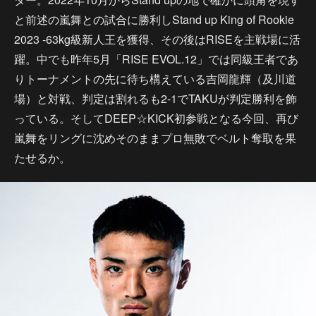
と前述の嵐舞との試合に勝利しStand up King of Rookie
2023 -63kg級新人王を獲得、その後はRISEを主戦場に活
躍。中でも昨年5月「RISE EVOL.12」では同級王者であ
りトーナメントの先に待ち構えている吉岡龍輝（及川道
場）と対戦、判定は割れるも2-1でTAKUが判定勝利を飾
っている。そしてDEEP☆KICK初参戦となる今回、再び
嵐舞をリングに沈めそのままプロ無敗でベルト奪取を果
たせるか。