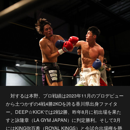
対するは本野、プロ戦績は2023年11月のプロデビュー
から土つかずの4戦4勝2KOを誇る香川県出身ファイタ
ー。DEEP☆KICKでは2戦2勝、昨年8月に初出場を果た
すと詠隆章（LA GYM JAPAN）に判定勝利。そして3月
にはKING弥百希（ROYAL KINGS）と今試合出場権を懸