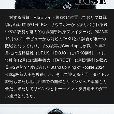
対する嵐舞、RISEライト級8位に位置しておりプロ戦
績は6戦4勝1敗1分1KO、サウスポーから繰り出される鋭
い左の攻勢が魅力的な高知県出身ファイターだ。2023年
10月のプロデビューから前述のTAKUとの試合が唯一の
敗戦となっており、その後再びStand upに参戦。昨年7
月には浅野裕雅（URUSHI DOJO）に1RKO勝利、そし
て昨年12月には新井雄大（TARGET）に判定勝利を収め
見事2連勝で1度は逃したStand up King of Rookie 2024
-63kg級新人王を獲得した。そして迎える今回、タイトル
戴冠も果たし地元四国での開催とリベンジへの準備も万
全だ、果たしてリベンジとトーナメント決勝進出のダブ
ル達成となるか。