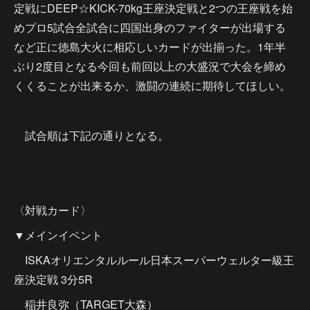
定戦にDEEP☆KICK-70kg王座決定戦と2つの王座戦を始
めプロ5試合全試合に四国出身のファイターが出場する
など正に徳島大火に相応しいカードが出揃った。1年半
ぶり2度目となる今回も前回以上の大盛況で大会を締め
くくることが出来るか、激闘の連続に期待してほしい。
試合順は下記の通りとなる。
〈対戦カード〉
▼メインイベント
ISKAオリエンタルルール日本スーパーウェルター級王
座決定戦 3分5R
稲井良弥（TARGET大森）