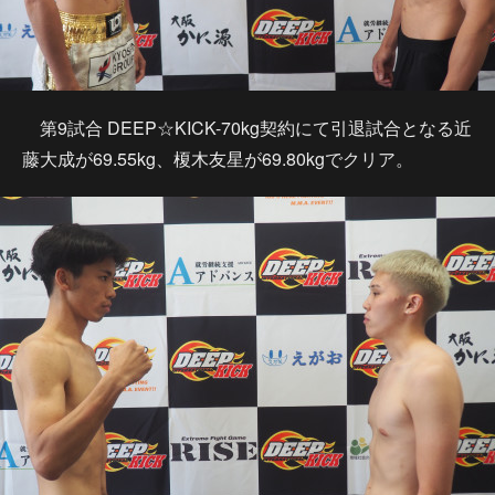
第9試合 DEEP☆KICK-70kg契約にて引退試合となる近
藤大成が69.55kg、榎木友星が69.80kgでクリア。