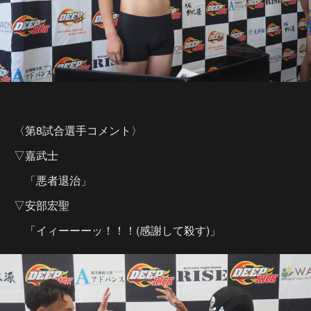
〈第8試合選手コメント〉
▽嘉武士
「悪者退治」
▽安部宏聖
「イィーーーッ！！！(感謝して殺す)」