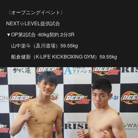
〈オープニングイベント〉
NEXT☆LEVEL提供試合
▼OP第2試合 -60kg契約 2分3R
山中楽斗（及川道場）59.55kg
船倉健新（K-LIFE KICKBOXING GYM）59.55kg