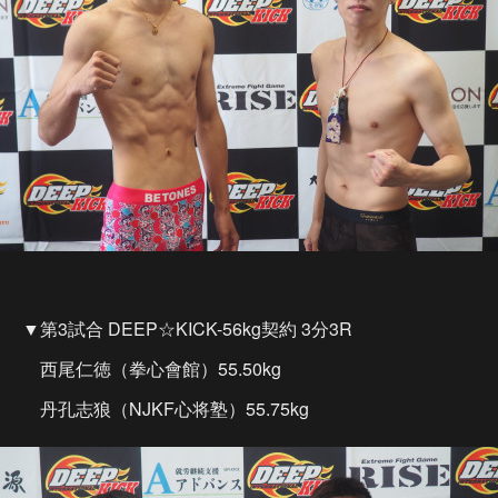
▼第3試合 DEEP☆KICK-56kg契約 3分3R
西尾仁徳（拳心會館）55.50kg
丹孔志狼（NJKF心将塾）55.75kg