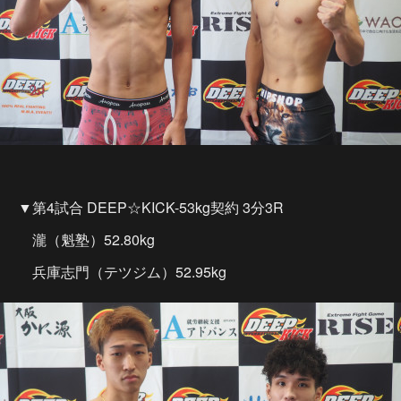
▼第4試合 DEEP☆KICK-53kg契約 3分3R
瀧（魁塾）52.80kg
兵庫志門（テツジム）52.95kg