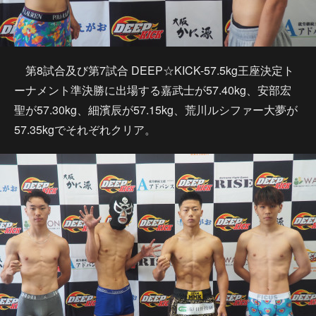
第8試合及び第7試合 DEEP☆KICK-57.5kg王座決定ト
ーナメント準決勝に出場する嘉武士が57.40kg、安部宏
聖が57.30kg、細濱辰が57.15kg、荒川ルシファー大夢が
57.35kgでそれぞれクリア。