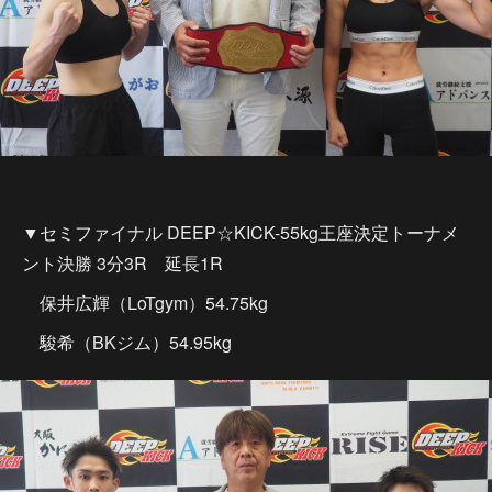
▼セミファイナル DEEP☆KICK-55kg王座決定トーナメ
ント決勝 3分3R 延長1R
保井広輝（LoTgym）54.75kg
駿希（BKジム）54.95kg