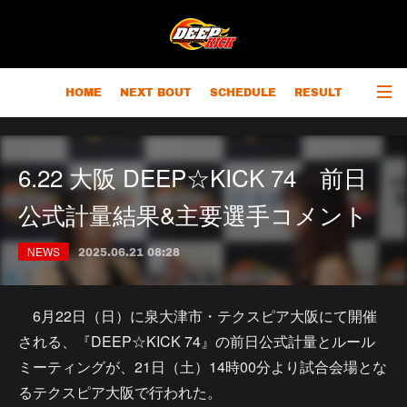
HOME
NEXT BOUT
SCHEDULE
RESULT
RANKING
CHAMPIONS
OUTLINE
6.22 大阪 DEEP☆KICK 74 前日
公式計量結果&主要選手コメント
NEWS
2025.06.21 08:28
6月22日（日）に泉大津市・テクスピア大阪にて開催
される、『DEEP☆KICK 74』の前日公式計量とルール
ミーティングが、21日（土）14時00分より試合会場とな
るテクスピア大阪で行われた。