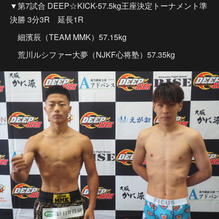
▼第7試合 DEEP☆KICK-57.5kg王座決定トーナメント準
決勝 3分3R 延長1R
細濱辰（TEAM MMK）57.15kg
荒川ルシファー大夢（NJKF心将塾）57.35kg