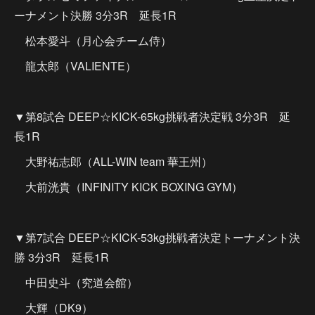
ーナメント決勝 3分3R 延長1R
松本愛斗（月心会チーム侍）
龍太郎（VALIENTE）
▼第8試合 DEEP☆KICK-65kg挑戦者決定戦 3分3R 延
長1R
大野祐志郎（ALL-WIN team 華王州）
大前洸貴（INFINITY KICK BOXING GYM）
▼第7試合 DEEP☆KICK-53kg挑戦者決定トーナメント決
勝 3分3R 延長1R
中田史斗（究道会館）
大輝（DK9）