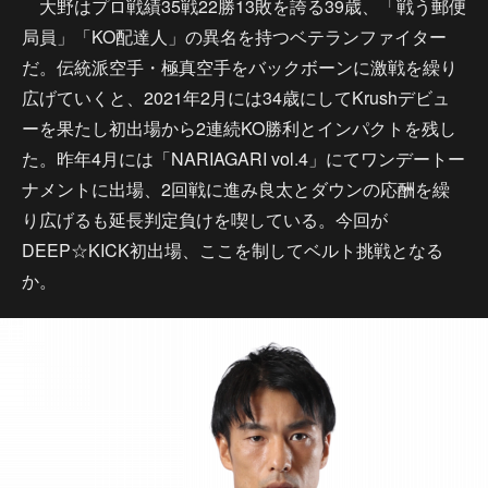
大野はプロ戦績35戦22勝13敗を誇る39歳、「戦う郵便
局員」「KO配達人」の異名を持つベテランファイター
だ。伝統派空手・極真空手をバックボーンに激戦を繰り
広げていくと、2021年2月には34歳にしてKrushデビュ
ーを果たし初出場から2連続KO勝利とインパクトを残し
た。昨年4月には「NARIAGARI vol.4」にてワンデートー
ナメントに出場、2回戦に進み良太とダウンの応酬を繰
り広げるも延長判定負けを喫している。今回が
DEEP☆KICK初出場、ここを制してベルト挑戦となる
か。