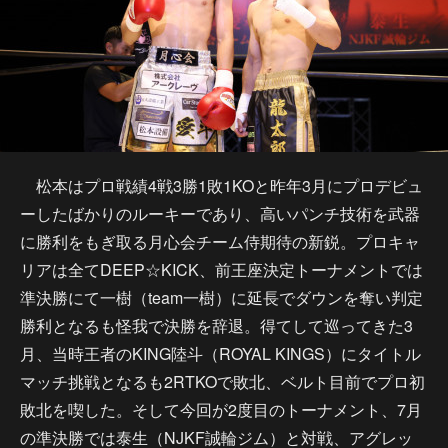
松本はプロ戦績4戦3勝1敗1KOと昨年3月にプロデビュ
ーしたばかりのルーキーであり、高いパンチ技術を武器
に勝利をもぎ取る月心会チーム侍期待の新鋭。プロキャ
リアは全てDEEP☆KICK、前王座決定トーナメントでは
準決勝にて一樹（team一樹）に延長でダウンを奪い判定
勝利となるも怪我で決勝を辞退。得てして巡ってきた3
月、当時王者のKING陸斗（ROYAL KINGS）にタイトル
マッチ挑戦となるも2RTKOで敗北、ベルト目前でプロ初
敗北を喫した。そして今回が2度目のトーナメント、7月
の準決勝では泰生（NJKF誠輪ジム）と対戦、アグレッ