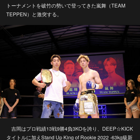
トーナメントを破竹の勢いで登ってきた嵐舞（TEAM
TEPPEN）と激突する。
吉岡はプロ戦績13戦9勝4負3KOを誇り、DEEP☆KICK
タイトルに加えStand Up King of Rookie 2022 -63kg級新