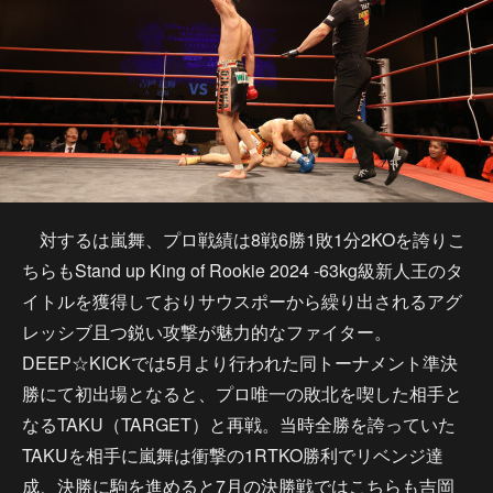
対するは嵐舞、プロ戦績は8戦6勝1敗1分2KOを誇りこ
ちらもStand up King of Rookie 2024 -63kg級新人王のタ
イトルを獲得しておりサウスポーから繰り出されるアグ
レッシブ且つ鋭い攻撃が魅力的なファイター。
DEEP☆KICKでは5月より行われた同トーナメント準決
勝にて初出場となると、プロ唯一の敗北を喫した相手と
なるTAKU（TARGET）と再戦。当時全勝を誇っていた
TAKUを相手に嵐舞は衝撃の1RTKO勝利でリベンジ達
成、決勝に駒を進めると7月の決勝戦ではこちらも吉岡