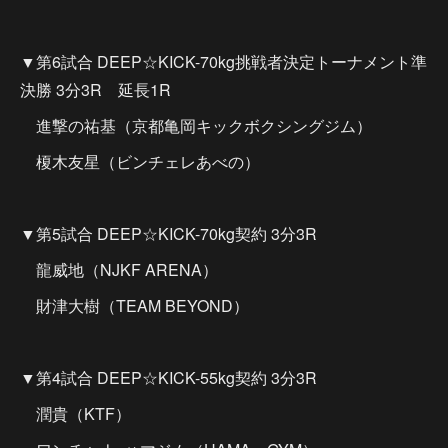
▼第6試合 DEEP☆KICK-70kg挑戦者決定トーナメント準
決勝 3分3R 延長1R
進撃の祐基（京都亀岡キックボクシングジム）
榎木友星（ビンチェレあべの）
▼第5試合 DEEP☆KICK-70kg契約 3分3R
龍威地（NJKF ARENA）
財津大樹（TEAM BEYOND）
▼第4試合 DEEP☆KICK-55kg契約 3分3R
潤貴（KTF）