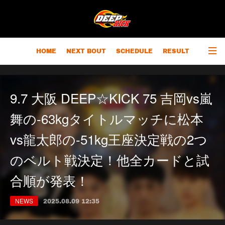
HOME
NEXT BOUT
SCHEDULE
RESULT
RANKING
CHAMPIONS
OUTLINE
9.7 大阪 DEEP☆KICK 75 吉岡vs嵐
舞の-63kgタイトルマッチに松本
vs龍太郎の-51kg王座決定戦の2つ
のベルト戦決定！他全カードと試
合順が発表！
NEWS
2025.08.09 12:35