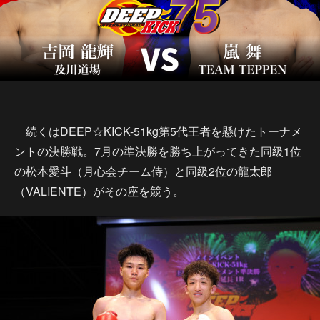
続くはDEEP☆KICK-51kg第5代王者を懸けたトーナメ
ントの決勝戦。7月の準決勝を勝ち上がってきた同級1位
の松本愛斗（月心会チーム侍）と同級2位の龍太郎
（VALIENTE）がその座を競う。