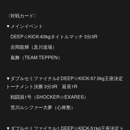
〈対戦カード〉
▼メインイベント
DEEP☆KICK-63kgタイトルマッチ 3分3R
吉岡龍輝（及川道場）
嵐舞（TEAM TEPPEN）
▼ダブルセミファイナル2 DEEP☆KICK-57.5kg王座決定
トーナメント決勝 3分3R 延長1R
戦闘員1号（SHOCKER☆EXARES）
荒川ルシファー大夢（心将塾）
▼ダブルセミファイナル1 DEEP☆KICK-51kg王座決定ト