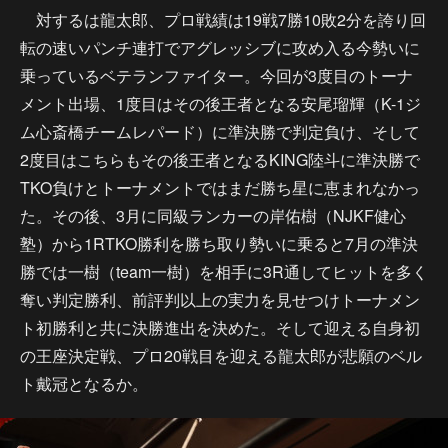
対するは龍太郎、プロ戦績は19戦7勝10敗2分を誇り回
転の速いパンチ連打でアグレッシブに攻め入る今勢いに
乗っているベテランファイター。今回が3度目のトーナ
メント出場、1度目はその後王者となる安尾瑠輝（K-1ジ
ム心斎橋チームレパード）に準決勝で判定負け、そして
2度目はこちらもその後王者となるKING陸斗に準決勝で
TKO負けとトーナメントではまだ勝ち星に恵まれなかっ
た。その後、3月に同級ランカーの岸佑樹（NJKF健心
塾）から1RTKO勝利を勝ち取り勢いに乗ると7月の準決
勝では一樹（team一樹）を相手に3R通してヒットを多く
奪い判定勝利、前評判以上の実力を見せつけトーナメン
ト初勝利と共に決勝進出を決めた。そして迎える自身初
の王座決定戦、プロ20戦目を迎える龍太郎が悲願のベル
ト戴冠となるか。