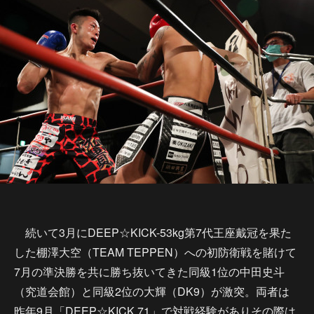
続いて3月にDEEP☆KICK-53kg第7代王座戴冠を果た
した棚澤大空（TEAM TEPPEN）への初防衛戦を賭けて
7月の準決勝を共に勝ち抜いてきた同級1位の中田史斗
（究道会館）と同級2位の大輝（DK9）が激突。両者は
昨年9月「DEEP☆KICK 71」で対戦経験がありその際は