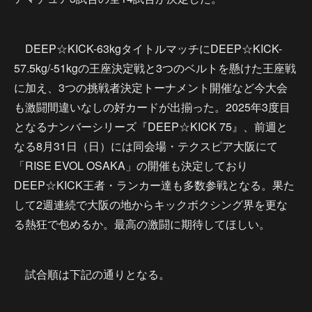
DEEP☆KICK-63kgタイトルマッチにDEEP☆KICK-
57.5kg/-51kgの王座決定戦と3つのベルトを懸けた王座戦
に加え、3つの挑戦者決定トーナメント開催など今大会
も激闘間違いなしの好カードが出揃った。2025年3度目
となるナンバーシリーズ『DEEP☆KICK 75』、前週と
なる8月31日（日）には同会場・テクスピア大阪にて
「RISE EVOL OSAKA」の開催も決定しており
DEEP☆KICK王者・ランカー達も多数参戦となる。果た
して2週連続で大阪の地からキックボクシング界を更な
る熱狂で包めるか。最高の激闘に期待してほしい。
試合順は下記の通りとなる。