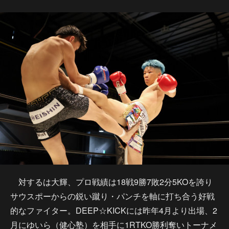
対するは大輝、プロ戦績は18戦9勝7敗2分5KOを誇り
サウスポーからの鋭い蹴り・パンチを軸に打ち合う好戦
的なファイター。DEEP☆KICKには昨年4月より出場、2
月にゆいら（健心塾）を相手に1RTKO勝利奪いトーナメ