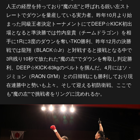
人王の経歴を持っており"魔の左"と呼ばれる鋭い左スト
レートでダウンを量産している実力者。昨年10月より始
まった同級王者決定トーナメントにてDEEP☆KICK初出
場となると準決勝では竹内皇貴（チームドラゴン）を相
手に1Rに3度のダウンを奪いTKO勝利、昨年12月の決勝
戦では龍翔（BLACK☆Jr）と対戦すると接戦となる中で
3R残り10秒で放たれた"魔の左"でダウンを奪取し判定勝
利、DEEP☆KICK-63kgのベルトを掴んだ。4月にはソ・
ジミョン（RAON GYM）との日韓戦にも勝利しており現
在連勝中と勢いも上々。そして迎える初防衛戦、ここで
も"魔の左"で挑戦者をリングに沈めれるか。