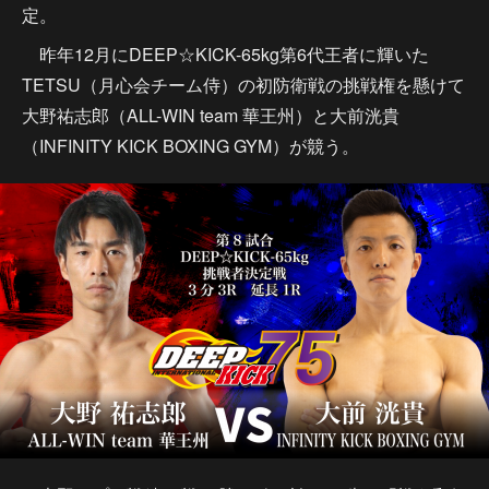
定。
昨年12月にDEEP☆KICK-65kg第6代王者に輝いた
TETSU（月心会チーム侍）の初防衛戦の挑戦権を懸けて
大野祐志郎（ALL-WIN team 華王州）と大前洸貴
（INFINITY KICK BOXING GYM）が競う。