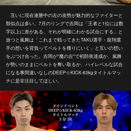
互いに現在連勝中の左の攻勢が魅力的なファイターと
類似点は多い。7月のリングで吉岡は「王者と1位には数
字以上に差がある、それが明確にわかる試合にする」と
放つと嵐舞は「これまで戦ってきたTAKU選手・龍翔選
手の想いを背負ってベルトを獲りにいく」と互いの想い
をぶつけ合った。吉岡が"魔の左"で初防衛達成か、嵐舞
が勢いのままにベルトを奪い取るか、ハイレベルな試合
になる事間違いなしのDEEP☆KICK-63kgタイトルマッ
チに是非注目してほしい。