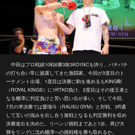
中田はプロ戦績10戦6勝3敗3KO1NCを誇り、バチバチ
の打ち合い常に披露してきた激闘家。今回が3度目のト
ーナメント出場、1度目は決勝に駒を進めるもKING剛
（ROYAL KINGS）に1RTKO負け、2度目はその後王者と
なる棚澤に判定負けと苦い思い出が多い。そして今回、
7月の準決勝では愛瑠斗（RAUSU GYM）と対戦、3R通
して互いの強みを出し合う激戦となるも判定勝利を収め
決勝進出を決めた。リベンジ挑戦まであと1歩、再び大
輝をリングに沈め棚澤への挑戦権を勝ち取れるか。