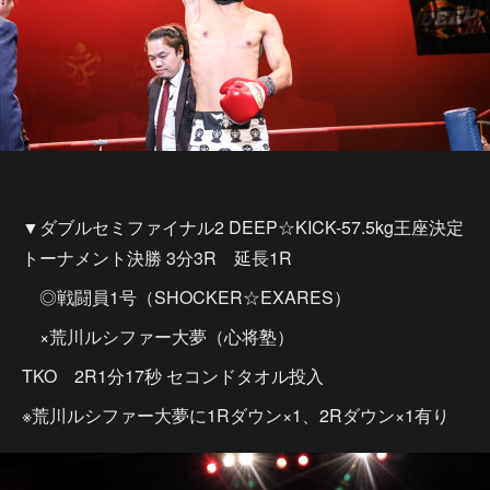
▼ダブルセミファイナル2 DEEP☆KICK-57.5kg王座決定
トーナメント決勝 3分3R 延長1R
◎戦闘員1号（SHOCKER☆EXARES）
×荒川ルシファー大夢（心将塾）
TKO 2R1分17秒 セコンドタオル投入
※荒川ルシファー大夢に1Rダウン×1、2Rダウン×1有り