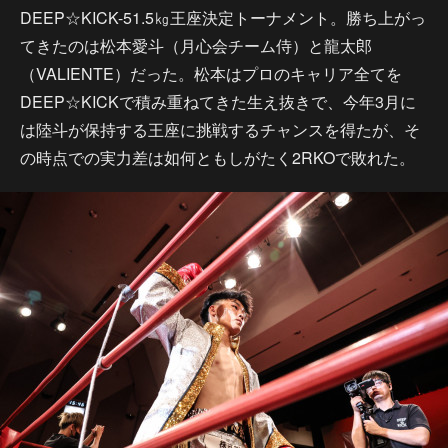
DEEP☆KICK-51.5㎏王座決定トーナメント。勝ち上がっ
てきたのは松本愛斗（月心会チーム侍）と龍太郎
（VALIENTE）だった。松本はプロのキャリア全てを
DEEP☆KICKで積み重ねてきた生え抜きで、今年3月に
は陸斗が保持する王座に挑戦するチャンスを得たが、そ
の時点での実力差は如何ともしがたく2RKOで敗れた。