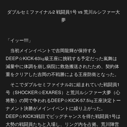
ダブルセミファイナル2 戦闘員1号 vs 荒川ルシファー大
夢
「イッー!!!!」
当初メインイベントで吉岡龍輝が保持する
DEEP☆KICK-63㎏級王座に挑戦する予定だった嵐舞は
減量中に体調を崩し病院に救急搬送されたため、契約体
重をクリアした吉岡の不戦勝による王座防衛となった。
そこでダブルセミファイナル2に組まれていた戦闘員1
号（SHOCKER☆EXARES）と荒川ルシファー大夢（心
将塾）の間で争われるDEEP☆KICK-57.5㎏王座決定トー
ナメント決勝がメインイベントに繰り上がった。
DEEP☆KICK3戦目でビッグチャンスを得た戦闘員1号は
大勢の戦闘員たちと入場し、リング内を占拠。荒川陣営