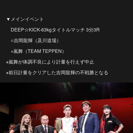
▼メインイベント
DEEP☆KICK-63kgタイトルマッチ 3分3R
○吉岡龍輝（及川道場）
×嵐舞（TEAM TEPPEN）
※嵐舞が体調不良により計量を行えず中止
※前日計量をクリアした吉岡龍輝の不戦勝となる