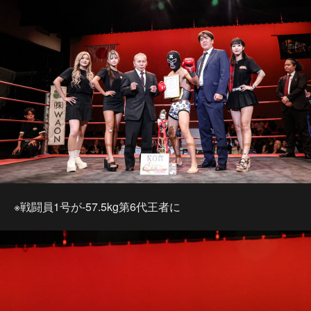
※戦闘員1号が-57.5kg第6代王者に