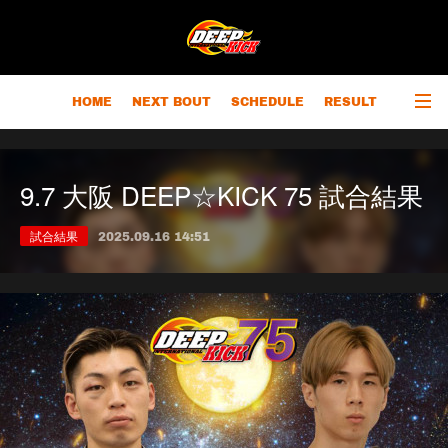
HOME
NEXT BOUT
SCHEDULE
RESULT
RANKING
CHAMPIONS
OUTLINE
9.7 大阪 DEEP☆KICK 75 試合結果
試合結果
2025.09.16 14:51