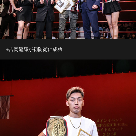
※吉岡龍輝が初防衛に成功