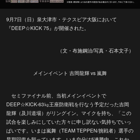
9月7日（日）泉大津市・テクスピア大阪において
『DEEP☆KICK 75』が開催された。
（文・布施鋼治/写真・石本文子）
メインイベント 吉岡龍輝 vs 嵐舞
セミファイナル前、当初メインイベントで
DEEP☆KICK-63㎏王座防衛戦を行なう予定だった吉岡
龍輝（及川道場）がリングイン。マイクを持ち、「この
試合を楽しみにしていた方々に申し訳ない気持ちでいっ
ぱいです。いまは嵐舞（TEAM TEPPEN/挑戦者）選手の
早期回復を願っています。いま自分は5連勝中。これか