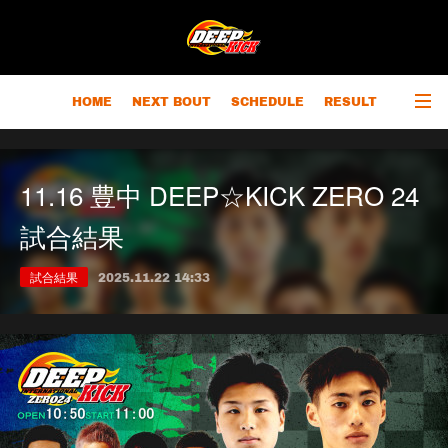
HOME
NEXT BOUT
SCHEDULE
RESULT
RANKING
CHAMPIONS
OUTLINE
11.16 豊中 DEEP☆KICK ZERO 24
試合結果
試合結果
2025.11.22 14:33