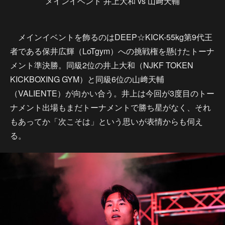
メインイベント 井上大和 vs 山﨑天輔
メインイベントを飾るのはDEEP☆KICK-55kg第9代王
者である保井広輝（LoTgym）への挑戦権を懸けたトーナ
メント準決勝。同級2位の井上大和（NJKF TOKEN
KICKBOXING GYM）と同級6位の山﨑天輔
（VALIENTE）が向かい合う。井上は今回が3度目のトー
ナメント出場もまだトーナメントで勝ち星がなく、それ
もあってか「次こそは」という思いが表情からも伺え
る。