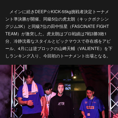
メインに続きDEEP☆KICK-55kg挑戦者決定トーナメ
ント準決勝が開催、同級5位の虎太朗（キックボクシン
グジム3K）と同級7位の田中恒星（FASCINATE FIGHT
TEAM）が激突した。虎太朗はプロ戦績は7戦3勝3敗1
分、冷静沈着なスタイルとビックマウスで存在感をアピ
ール、4月には逆ブロックの山﨑天輔（VALIENTE）を下
しランキング入り、今回初のトーナメント出場となる。