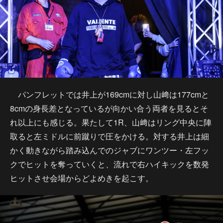
パンフレットでは井上が169cmに対し山﨑は177cmと
8cmの身長差となっているが向かい合う両者を見るとそ
れ以上にも感じる。果たして1R、山﨑はリング中央に陣
取ると左ミドルに前蹴りで圧をかける。対する井上は細
かく動きながら踏み込んでのジャブにワンツー・左フッ
クでヒットを奪っていくと、流れで右ハイキックを数発
ヒットさせ会場からどよめきを起こす。