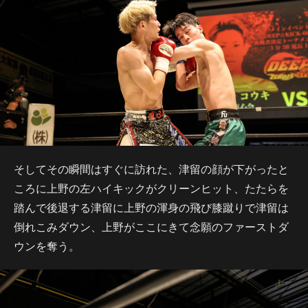
そしてその瞬間はすぐに訪れた、津留の顔が下がったと
ころに上野の左ハイキックがクリーンヒット、たたらを
踏んで後退する津留に上野の渾身の飛び膝蹴りで津留は
倒れこみダウン、上野がここにきて念願のファーストダ
ウンを奪う。