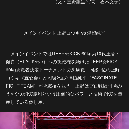
（文・三野龍生/写真・石本文子）
メインイベント 上野コウキ vs 津留純平
メインイベントではDEEP☆KICK-60kg第10代王者・
健真（BLACK☆Jr）への挑戦権を懸けたDEEP☆KICK-
60kg挑戦者決定トーナメントの決勝戦、同級1位の上野
コウキ（直心会）と同級2位の津留純平（FASCINATE
FIGHT TEAM）が挑戦権を競う。上野はプロ戦績11勝の
うち9つがKO勝利という圧倒的なパワーと技術でKOを量
産している倒し屋、