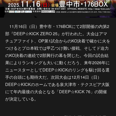
11月16日（日）豊中市・176BOXにて2部開催の内第2
部『DEEP☆KICK ZERO 25』が行われた。大会はアマ
チュアファイト、OP第1試合からのKO決着で確かに火を
つけるとプロ本戦では甲乙つけ難い接戦、そしてド迫力
のKO決着の連続で2部興行の幕を閉じた。今回の試合結
果によりランキングも大いに動くだろう、来年2026年に
ニュースターとしてDEEP☆KICKのリングを駆け回る選
手の台頭にも期待大だ。次回大会は12月14日（日）
DEEP☆KICKのホームである泉大津市・テクスピア大阪
にて年内最後の大会となる「DEEP☆KICK 76」の開催
が決定している。