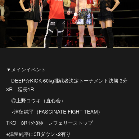
▼メインイベント
DEEP☆KICK-60kg挑戦者決定トーナメント決勝 3分
3R 延長1R
◎上野コウキ（直心会）
×津留純平（FASCINATE FIGHT TEAM）
TKO 3R1分8秒 レフェリーストップ
※津留純平に3Rダウン×2有り