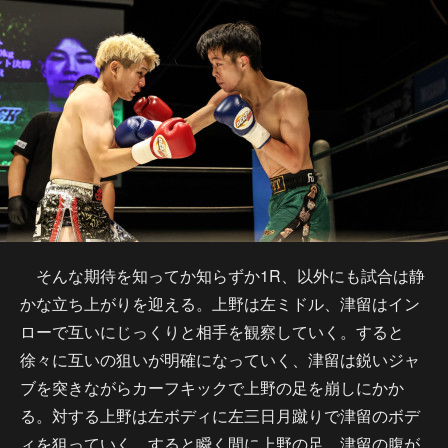
そんな期待を知ってか知らずか1R、以外にも試合は静
かな立ち上がりを迎える。上野は左ミドル、津留はイン
ローで互いにじっくりと相手を観察していく。すると
徐々に互いの狙いが明確になっていく、津留は鋭いジャ
ブを突きながらカーフキックで上野の足を崩しにかか
る。対する上野は左ボディに左三日月蹴りで津留のボデ
ィを狙っていく。すると瞬く間に上野の足、津留の腹が