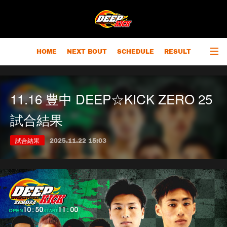
HOME
NEXT BOUT
SCHEDULE
RESULT
RANKING
CHAMPIONS
OUTLINE
11.16 豊中 DEEP☆KICK ZERO 25
試合結果
試合結果
2025.11.22 15:03