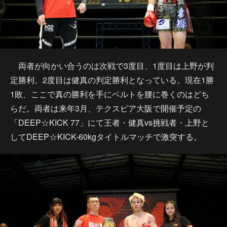
両者が向かい合うのは次戦で3度目、1度目は上野が判
定勝利、2度目は健真の判定勝利となっている。現在1勝
1敗、ここで真の勝利を手にベルトを腰に巻くのはどち
らだ。両者は来年3月、テクスピア大阪で開催予定の
「DEEP☆KICK 77」にて王者・健真vs挑戦者・上野と
してDEEP☆KICK-60kgタイトルマッチで激突する。